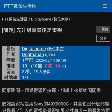
PTT
數位生活區
PTT數位生活區
/
Digitalhome (數位家庭)
[問題] 先升級聲霸還是電視
＋收藏
分享
看板
Digitalhome
(數位家庭)
作者
Dogmahan
(小果)
時間
1年前
(2025/05/14 09:19)
推噓
18
(
18
推
0
噓
14
→
)
留言
32則, 19人
參與
討論串
1/1
同事剛問一題覺得滿難抉擇，想說上來幫她問問看

聽她說家裡是用Sony的49X9000G，其實也沒什麼問題

只是看了別人的電視後覺得如果尺寸再大一點看聚會更