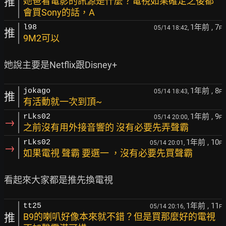
推
她爸看電影的訊源是什麼？電視如果確定之後都
會買Sony的話，A
1年前
, 7
l98
05/14 18:42,
F
推
9M2可以
1年前
, 8
jokago
05/14 18:43,
F
推
有活動就一次到頂~
1年前
, 9
rLks02
05/14 20:00,
F
→
之前沒有用外接音響的 沒有必要先弄聲霸
1年前
, 10
rLks02
05/14 20:01,
F
→
如果電視 聲霸 要選一 ，沒有必要先買聲霸
1年前
, 11
tt25
05/14 20:16,
F
推
B9的喇叭好像本來就不錯？但是買那麼好的電視