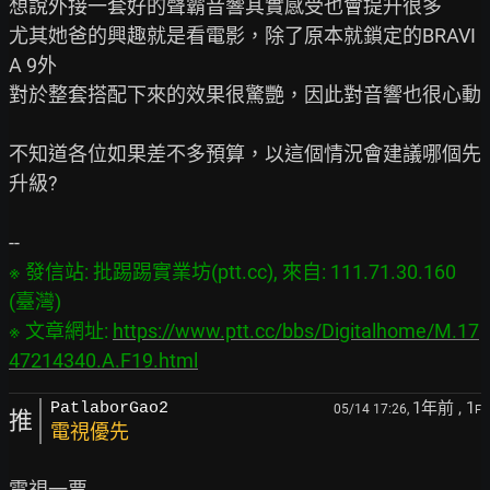
想說外接一套好的聲霸音響其實感受也會提升很多

尤其她爸的興趣就是看電影，除了原本就鎖定的BRAVI
A 9外

對於整套搭配下來的效果很驚艷，因此對音響也很心動

不知道各位如果差不多預算，以這個情況會建議哪個先
升級?

※ 發信站: 批踢踢實業坊(ptt.cc), 來自: 111.71.30.160 
(臺灣)

※ 文章網址: 
https://www.ptt.cc/bbs/Digitalhome/M.17
47214340.A.F19.html
1年前
, 1
PatlaborGao2
05/14 17:26,
F
推
電視優先