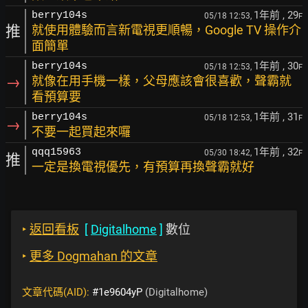
1年前
, 29
berry104s
05/18 12:53,
F
推
就使用體驗而言新電視更順暢，Google TV 操作介
面簡單
1年前
, 30
berry104s
05/18 12:53,
F
→
就像在用手機一樣，父母應該會很喜歡，聲霸就
看預算要
1年前
, 31
berry104s
05/18 12:53,
F
→
不要一起買起來囉
1年前
, 32
qqq15963
05/30 18:42,
F
推
一定是換電視優先，有預算再換聲霸就好
‣
返回看板
[
Digitalhome
]
數位
‣
更多 Dogmahan 的文章
文章代碼(AID):
#1e9604yP
(Digitalhome)