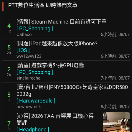
PTT數位生活區 即時熱門文章
[情報] Steam Machine 目前有貨可下單
4
[
PC_Shopping
]
12
Catlaco
5小時前
,
08/07
[問題] iPad越來越像放大版iPhone?
5
[
iOS
]
20
ww12ww123
6小時前
,
08/07
[請益] 遊戲掌機外接GPU選購
2
[
PC_Shopping
]
26
sinclaireche
7小時前
,
08/07
[賣/台北/皆可]PNY5080OC+芝奇皇家戟DDR580
0032g
8
[
HardwareSale
]
8
newnewmilk
8小時前
,
08/07
[心得] 2026 TAA 音響展 耳機心得
簡評
7
[
Headphone
]
8