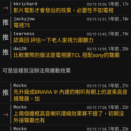
1年前
, 17
kkrichard
05/15 10:26,
F
→
影片電影才會發出的效果，必要性不如電視
1年前
, 18
jackyjow
05/15 12:31,
F
推
電視75
1年前
, 19
tearness
05/15 12:43,
F
推
認真回 評估一下老人家視力跟聽力
1年前
, 20
dai26
05/15 13:59,
F
推
比較實際的做法是電視選TCL 搭配sony的聲霸
1年前
, 21
Rocko
05/15 17:28,
F
推
先升級成BRAVIA 9! 內建的喇叭有朝上的波束高音
揚聲器，加
1年前
, 22
Rocko
05/15 17:28,
F
→
上兩個邊框高音喇叭環繞效果算不錯了，初期沒
外接聲霸也有
1年前
, 23
Rocko
05/15 17:28,
F