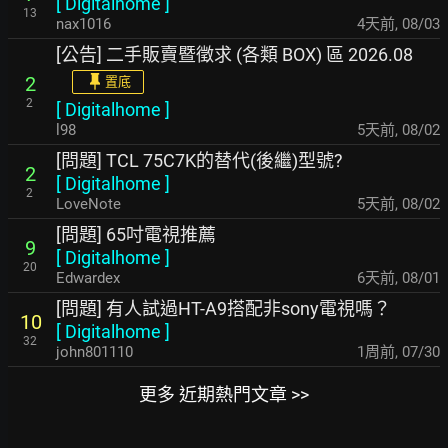
[
Digitalhome
]
13
nax1016
4天前
,
08/03
[公告] 二手販賣暨徵求 (各類 BOX) 區 2026.08
2
置底
2
[
Digitalhome
]
l98
5天前
,
08/02
[問題] TCL 75C7K的替代(後繼)型號?
2
[
Digitalhome
]
2
LoveNote
5天前
,
08/02
[問題] 65吋電視推薦
9
[
Digitalhome
]
20
Edwardex
6天前
,
08/01
[問題] 有人試過HT-A9搭配非sony電視嗎？
10
[
Digitalhome
]
32
john801110
1周前
,
07/30
更多 近期熱門文章 >>