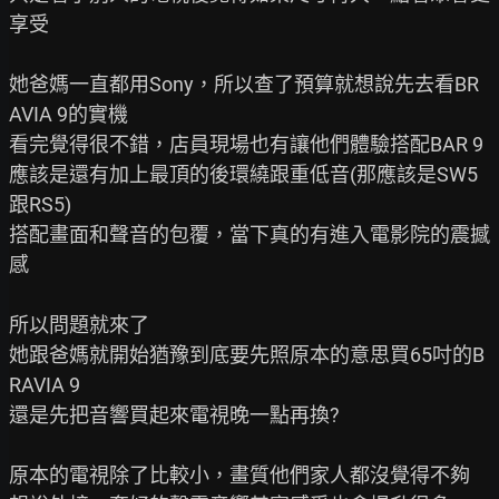
享受

她爸媽一直都用Sony，所以查了預算就想說先去看BR
AVIA 9的實機

看完覺得很不錯，店員現場也有讓他們體驗搭配BAR 9

應該是還有加上最頂的後環繞跟重低音(那應該是SW5
跟RS5)

搭配畫面和聲音的包覆，當下真的有進入電影院的震撼
感

所以問題就來了

她跟爸媽就開始猶豫到底要先照原本的意思買65吋的B
RAVIA 9

還是先把音響買起來電視晚一點再換?

原本的電視除了比較小，畫質他們家人都沒覺得不夠
