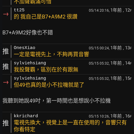
不加聲霸滿可惜
1年前
, 12
tt25
05/14 20:16,
F
→
的 我自己是B7+A9M2 很讚
1年前
, 13
OnesXiao
05/15 00:24,
F
推
一定是電視先上，不夠再買音響
1年前
, 14
sylviehsiang
05/15 05:32,
F
推
我投聲霸，區別在於有跟無
1年前
, 15
sylviehsiang
05/15 05:32,
F
→
但49也真的是小不拉嘰就是了
1年前
, 16
kkrichard
05/15 10:26,
F
推
電視先換大，視覺上是一直在使用的，音響只有
你看特定