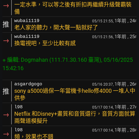
→
一定水準，可以等之後有折扣再繼續升級聲霸裝
備
1年前
, 24
wubai1119
05/15 21:55,
F
推
老人家的聽力，開大聲一點就好了
1年前
, 25
wubai1119
05/15 21:56,
F
→
換電視吧，至少比較有感
※ 編輯: Dogmahan (111.71.30.160 臺灣), 05/16/2025 
1年前
, 26
asgardgogo
05/16 20:37,
F
推
sony a5000過保一年當機卡hello修4000 一堆人中
供參
1年前
, 27
l98
05/17 00:14,
F
→
Netflix 和Disney+畫質和音質還行，音質方面就算
兩聲道模擬升
1年前
, 28
l98
05/17 00:14,
F
→
頻，效果也不錯