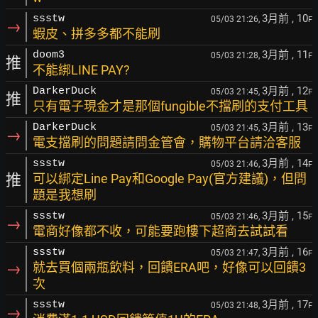
3月前
, 10
ssstw
05/03 21:26,
F
→
蝦皮、拼多多都不能刷
3月前
, 11
doom3
05/03 21:28,
F
推
不能綁LINE PAY?
3月前
, 12
DarkerDuck
05/03 21:45,
F
推
只有電子現金才是那個fungible不擋刷的支付工具
3月前
, 13
DarkerDuck
05/03 21:45,
F
→
電支擋刷的問題請問金管會，購物平台請洽客服
3月前
, 14
ssstw
05/03 21:46,
F
推
可以綁定Line Pay和Google Pay(官方建議)，但問
題是我想刷
3月前
, 15
ssstw
05/03 21:46,
F
→
電商好像都不收，可能要跑樓下超商去試試看
3月前
, 16
ssstw
05/03 21:47,
F
→
就去買個兩瓶飲料，回饋ERA吧，好像可以回饋3
次
3月前
, 17
ssstw
05/03 21:48,
F
→