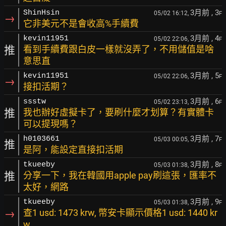
3月前
, 3
ShinHsin
05/02 16:12,
F
→
它非美元不是會收高%手續費
3月前
, 4
kevin11951
05/02 22:06,
F
推
看到手續費跟白皮一樣就沒弄了，不用儲值是啥
意思直
3月前
, 5
kevin11951
05/02 22:06,
F
→
接扣活期？
3月前
, 6
ssstw
05/02 23:13,
F
推
我也辦好虛擬卡了，要刷什麼才划算？有實體卡
可以提現嗎？
3月前
, 7
h0103661
05/03 00:05,
F
推
是阿，能設定直接扣活期
3月前
, 8
tkueeby
05/03 01:38,
F
推
分享一下，我在韓國用apple pay刷這張，匯率不
太好，網路
3月前
, 9
tkueeby
05/03 01:38,
F
→
查1 usd: 1473 krw, 幣安卡顯示價格1 usd: 1440 kr
w