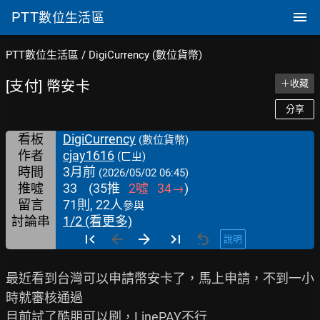
PTT
數位生活區
PTT數位生活區
/
DigiCurrency (數位貨幣)
[支付] 幣安卡
＋收藏
分享
看板
DigiCurrency
(數位貨幣)
作者
cjay1616
(ㄈㄓ)
時間
3月前
(2026/05/02 06:45)
推噓
33
(
35
推
2
噓
34
→
)
留言
71則, 22人
參與
討論串
1/2 (看更多)
說明
最近看到台灣可以申請幣安卡了，馬上申請，不到一小
時就審核通過

目前試了酷朋可以刷，LinePAY不行
