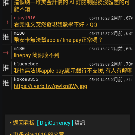
推
這個刷一堆美金計價的 AI 訂閱制服務沒匯差的可
能不錯
2月前
, 67
cjay1616
05/11 16:28,
F
→
看完推文突然發現我數學不好，QQ
2月前
, 68
m180
05/17 15:37,
F
推
幣安卡無法幫apple/ line pay正常嗎？
2月前
, 69
m180
05/17 15:37,
F
→
linepay 簡訊收不到
2月前
, 70
bluexebec
05/18 23:09,
F
推
我也無法綁apple pay,顯示銀行不支援, 有人有解嗎
2月前
, 71
koko90355
05/19 14:03,
F
推
https://i.verb.tw/qwlxn8Wy.jpg
‣
返回看板
[
DigiCurrency
]
資訊
‣
更多 cjay1616 的文章