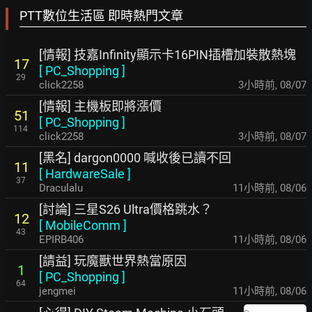
PTT數位生活區 即時熱門文章
[情報] 技嘉Infinity顯示卡16PIN插槽加裝散熱塊
17
[
PC_Shopping
]
29
click2258
3小時前
,
08/07
[情報] 主機板即將漲價
51
[
PC_Shopping
]
114
click2258
3小時前
,
08/07
[黑名] dargon0000 喊收後已讀不回
11
[
HardwareSale
]
37
Draculalu
11小時前
,
08/06
[討論] 三星S26 Ultra價格跳水？
12
[
MobileComm
]
43
EPIRB406
11小時前
,
08/06
[請益] 玩魔獸世界熱當原因
1
[
PC_Shopping
]
64
jengmei
11小時前
,
08/06