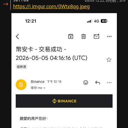
3月前
, 31
Jeff09
05/05 12:22,
F
→
https://i.imgur.com/0Wtx8qg.jpeg