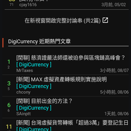
cjay1616
3月前
,
05/02
71
open_in_new
在新視窗開啟完整討論串 (共2篇)
DigiCurrency 近期熱門文章
[閒聊] 慈濟證嚴法師還被迫參與區塊鏈高峰會？
1
[
DigiCurrency
]
2
MrTaxes
3小時前
,
08/07
[新聞] MAX 虛擬資產轉帳規則實施說明
3
[
DigiCurrency
]
5
chcony
5小時前
,
08/06
[閒聊] 目前出金的方法？
6
[
DigiCurrency
]
6
SAinptt
1天前
,
08/06
[新聞] 台灣虛擬貨幣轉帳「超過3萬」要登記生日
11
[
DigiCurrency
]