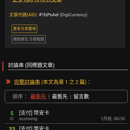
文章代碼(AID):
#1fzPsAel
(DigiCurrency)
更多分享選項
關閉廣告 方便截圖
討論串 (同標題文章)
完整討論串
(本文為第 1 之 2 篇)：
排序：
最新先
|
最舊先
|
留言數
[支付] 幣安卡
5
scotseng
1月前
,
06/30
20
[支付] 幣安卡
33