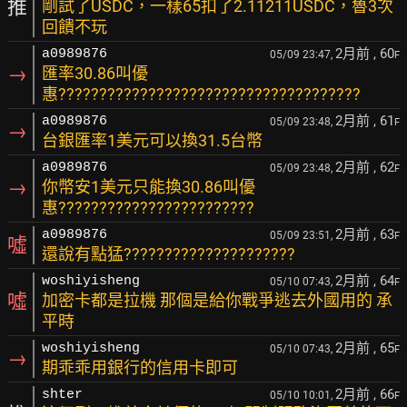
推
剛試了USDC，一樣65扣了2.11211USDC，魯3次
回饋不玩
2月前
, 60
a0989876
05/09 23:47,
F
→
匯率30.86叫優
惠?????????????????????????????????????
2月前
, 61
a0989876
05/09 23:48,
F
→
台銀匯率1美元可以換31.5台幣
2月前
, 62
a0989876
05/09 23:48,
F
→
你幣安1美元只能換30.86叫優
惠????????????????????????
2月前
, 63
a0989876
05/09 23:51,
F
噓
還說有點猛?????????????????????
2月前
, 64
woshiyisheng
05/10 07:43,
F
噓
加密卡都是拉機 那個是給你戰爭逃去外國用的 承
平時
2月前
, 65
woshiyisheng
05/10 07:43,
F
→
期乖乖用銀行的信用卡即可
2月前
, 66
shter
05/10 10:01,
F