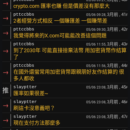
F
→
crypto.com 匯率也賺 但是價差沒有那麼大
3月前
, 41
pttccbbs
05/06 09:28,
F
→
2者經營方式相反 一個賺匯差 一個賺幣差
3月前
, 42
pttccbbs
05/06 09:30,
F
→
我覺得將來的X.com可能能改善這個問題
3月前
, 43
pttccbbs
05/06 11:55,
F
→
到了2030年 可能直接捨棄法幣 用加密貨幣作結算
了
3月前
, 44
pttccbbs
05/06 11:56,
F
→
在國外還蠻常用加密貨幣跟親朋好友作結算的 很
多人都收
3月前
, 45
slayptter
05/06 23:08,
F
推
匯率如果很差~
3月前
, 46
slayptter
05/06 23:08,
F
→
刷這卡沒意義吧？
3月前
, 47
slayptter
05/06 23:08,
F
→
現在支付方法那麼多