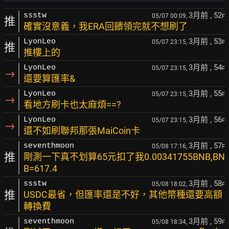
3月前
, 52
ssstw
05/07 00:09,
F
推
確實沒意義，我ERA回饋領完就不想刷了
3月前
, 53
LyonLeo
05/07 23:15,
F
推
推樓上的
3月前
, 54
LyonLeo
05/07 23:15,
F
→
還要算匯率&
3月前
, 55
LyonLeo
05/07 23:15,
F
→
看地方刷卡也太麻煩==?
3月前
, 56
LyonLeo
05/07 23:15,
F
→
還不如刷聯邦那張MaiCoin卡
3月前
, 57
seventhmoon
05/08 17:16,
F
推
剛測一下真不划算65元扣了我0.00341755BNB,BN
B=617.4
3月前
, 58
ssstw
05/08 18:02,
F
推
USDC最省，但匯率還是不好，其他幣種還要高額
轉換費
3月前
, 59
seventhmoon
05/08 18:34,
F