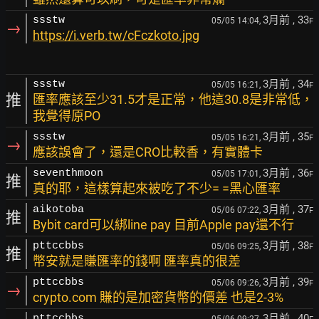
3月前
, 33
ssstw
05/05 14:04,
F
→
https://i.verb.tw/cFczkoto.jpg
3月前
, 34
ssstw
05/05 16:21,
F
推
匯率應該至少31.5才是正常，他這30.8是非常低，
我覺得原PO
3月前
, 35
ssstw
05/05 16:21,
F
→
應該誤會了，還是CRO比較香，有實體卡
3月前
, 36
seventhmoon
05/05 17:01,
F
推
真的耶，這樣算起來被吃了不少= =黑心匯率
3月前
, 37
aikotoba
05/06 07:22,
F
推
Bybit card可以綁line pay 目前Apple pay還不行
3月前
, 38
pttccbbs
05/06 09:25,
F
推
幣安就是賺匯率的錢啊 匯率真的很差
3月前
, 39
pttccbbs
05/06 09:26,
F
→
crypto.com 賺的是加密貨幣的價差 也是2-3%
3月前
, 40
pttccbbs
05/06 09:27,