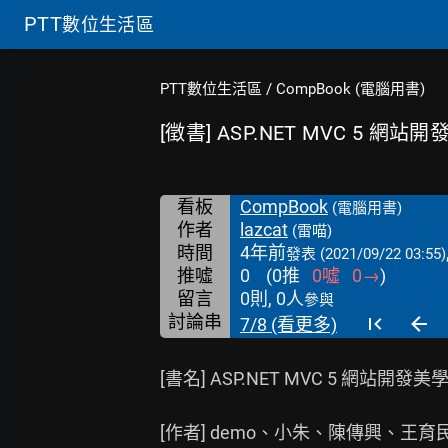
PTT
數位生活區
PTT數位生活區
/
CompBook (電腦用書)
[徵書] ASP.NET MVC 5 網站
看板
CompBook
(電腦用書)
作者
lazcat
(雷喵)
時間
4年前
發表
(2021/09/22 03:55)
推噓
0
(
0
推
0
噓
0
→
)
留言
0則, 0人
參與
討論串
7/8 (看更多)
[書名] ASP.NET MVC 5 網站開發美學
[作者] demo、小朱、陳傳興、王育