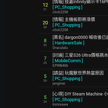
[情報] 技嘉Infinity顯示卡
12
[
PC_Shopping
]
21
click2258
[情報] 主機板即將漲價
20
[
PC_Shopping
]
50
click2258
[黑名] dargon0000 喊收後
8
[
HardwareSale
]
32
Draculalu
[討論] 三星S26 Ultra價格跳
7
[
MobileComm
]
25
EPIRB406
[請益] 玩魔獸世界熱當原因
5
[
PC_Shopping
]
59
jengmei
[心得] DIY Steam Machine
5
[
PC_Shopping
]
24
kimisawa