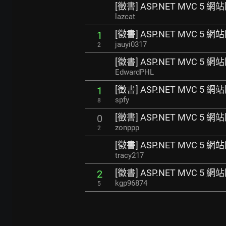
[徵書] ASP.NET MVC 5 
lazcat
[徵書] ASP.NET MVC 5 
1
jauyi0317
2
[徵書] ASP.NET MVC 5 
EdwardPHL
[徵書] ASP.NET MVC 5 
1
spfy
8
[徵書] ASP.NET MVC 5 
0
zonppp
2
[徵書] ASP.NET MVC 5 
tracy217
[徵書] ASP.NET MVC 5 
2
kgp96874
5