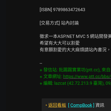
[ISBN] 9789863472643

[交易方式] 站內討論

徵求一本ASP.NET MVC 5 網站開發美
希望有大大可以割愛

有意願割愛的大大麻煩請站內書況，
※ 發信站: 批踢踢實業坊(ptt.cc), 來自: 3
※ 文章網址: 
https://www.ptt.cc/bb
‣
返回看板
[
CompBook
]
資訊