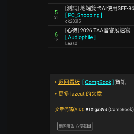
[測試] 地端雙卡AI使用SFF
5
[
PC_Shopping
]
31
ck203l5
[心得] 2026 TAA音響展速寫
6
[
Audiophile
]
12
Leasd
‣
返回看板
[
CompBook
]
資訊
‣
更多 lazcat 的文章
文章代碼(AID):
#1XIgaS9S
(CompBook)
關閉廣告 方便截圖