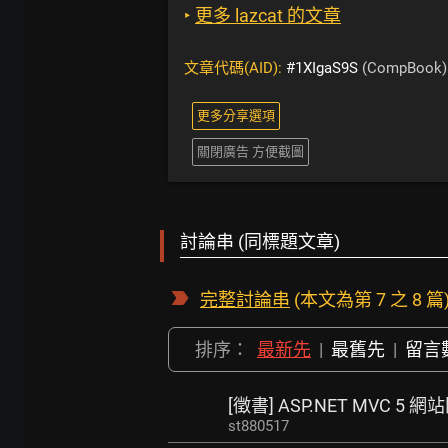
‣
更多 lazcat 的文章
文章代碼(AID):
#1XIgaS9S
(CompBook)
更多分享選項
關閉廣告 方便截圖
討論串 (同標題文章)
完整討論串
(本文為第 7 之 8 篇
排序：
最新先
|
最舊先
|
留言
[徵書] ASP.NET MVC 5 
st880517