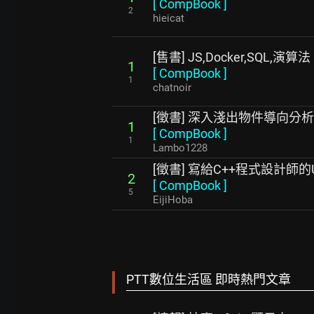
[
CompBook
]
2
hieicat
[售書] JS,Docker,SQL,演算法
1
[
CompBook
]
1
chatnoir
[徵書] 深入淺出物件導向分
1
[
CompBook
]
1
Lambo1228
[徵書] 寫給C++程式設計師
2
[
CompBook
]
5
EijiHoba
PTT數位生活區 即時熱門文章