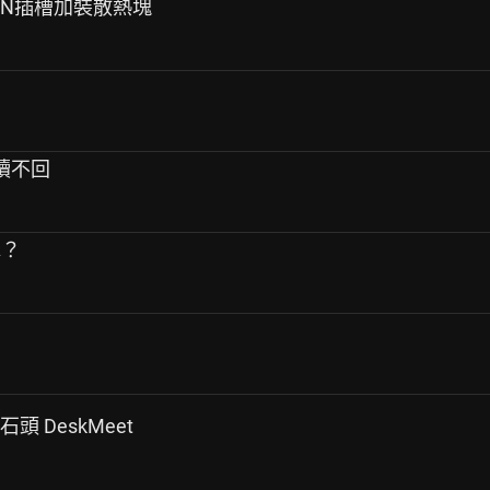
16PIN插槽加裝散熱塊
已讀不回
水？
 小石頭 DeskMeet