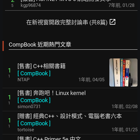
kgp96874
7年前
,
01/28
5
open_in_new
在新視窗開啟完整討論串 (共8篇)
CompBook 近期熱門文章
[售書] C++相關書籍
1
[
CompBook
]
1
NTAP
1年前
,
04/05
[售書] 奔跑吧！Linux kernel
1
[
CompBook
]
1
simon0731
1年前
,
02/08
[贈書] 經典C++、設計模式、電腦老書六本
1
[
CompBook
]
1
tortoise
1年前
,
01/25
[售書] C++ Primer 5e 中文