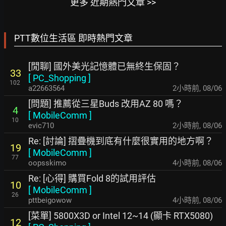
更多 近期熱門文章 >>
PTT數位生活區 即時熱門文章
[閒聊] 國外美光記憶體已無終生保固？
33
[
PC_Shopping
]
102
a22663564
2小時前
,
08/06
[問題] 推薦從三星Buds 改用AZ 80 嗎？
4
[
MobileComm
]
10
evic710
2小時前
,
08/06
Re: [討論] 摺疊機到底有什麼很實用的地方啊？
19
[
MobileComm
]
77
oopsskimo
4小時前
,
08/06
Re: [心得] 購買Fold 8的試用評估
10
[
MobileComm
]
26
pttbeigowow
4小時前
,
08/06
[菜單] 5800X3D or Intel 12~14 (顯卡 RTX5080)
12