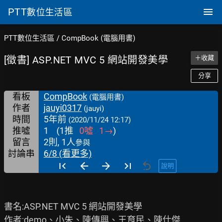
PTT
數位生活區
PTT數位生活區
/
CompBook (電腦用書)
[徵書] ASP.NET MVC 5 網站開發美學
＋收藏
分享
看板
CompBook
(電腦用書)
作者
jauyi0317
(jauyi)
時間
5年前
(2020/11/24 12:17)
推噓
1
(
1
推
0
噓
1
→
)
留言
2則, 1人
參與
討論串
6/8 (看更多)
說明
書名:ASP.NET MVC 5 網站開發美學

作者:demo、小朱、陳傳興、王育民、陳仕傑
