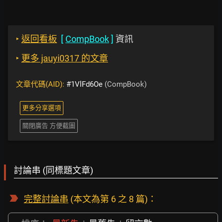
‣
返回看板
[
CompBook
]
資訊
‣
更多 jauyi0317 的文章
文章代碼(AID):
#1VlFd6Oe
(CompBook)
更多分享選項
關閉廣告 方便截圖
討論串 (同標題文章)
完整討論串
(本文為第 6 之 8 篇)：