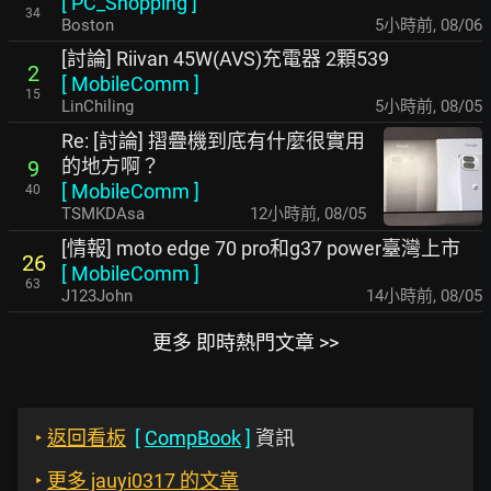
[
PC_Shopping
]
34
Boston
5小時前
,
08/06
[討論] Riivan 45W(AVS)充電器 2顆539
2
[
MobileComm
]
15
LinChiling
5小時前
,
08/05
Re: [討論] 摺疊機到底有什麼很實用
的地方啊？
9
[
MobileComm
]
40
TSMKDAsa
12小時前
,
08/05
[情報] moto edge 70 pro和g37 power臺灣上市
26
[
MobileComm
]
63
J123John
14小時前
,
08/05
更多 即時熱門文章 >>
‣
返回看板
[
CompBook
]
資訊
‣
更多 jauyi0317 的文章