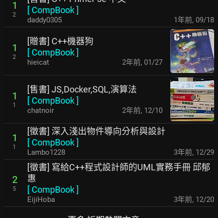
1
[
CompBook
]
2
daddy0305
1年前
,
09/18
[贈書] C++機器狗
1
[
CompBook
]
2
hieicat
2年前
,
01/27
[售書] JS,Docker,SQL,演算法
1
[
CompBook
]
1
chatnoir
2年前
,
12/10
[徵書] 深入淺出物件導向分析與設計
1
[
CompBook
]
1
Lambo1228
3年前
,
12/29
[徵書] 寫給C++程式設計師的UML實務手冊 邱郁
惠
2
[
CompBook
]
5
EijiHoba
3年前
,
12/20