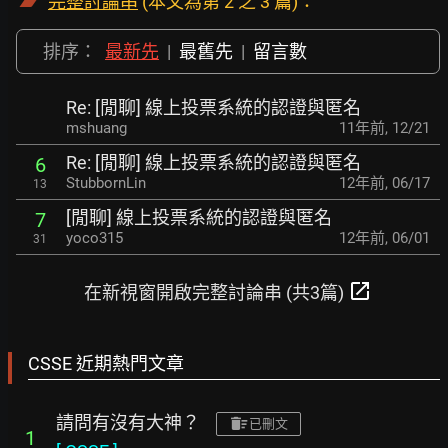
完整討論串
(本文為第 2 之 3 篇)：
排序：
最新先
|
最舊先
|
留言數
Re: [閒聊] 線上投票系統的認證與匿名
mshuang
11年前
,
12/21
Re: [閒聊] 線上投票系統的認證與匿名
6
StubbornLin
12年前
,
06/17
13
[閒聊] 線上投票系統的認證與匿名
7
yoco315
12年前
,
06/01
31
open_in_new
在新視窗開啟完整討論串 (共3篇)
CSSE 近期熱門文章
請問有沒有大神？
已刪文
1