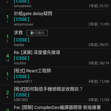
[
CSSE
]
1
smoannnn
1年前
,
01/21
計組gate delay疑問
1
[
CSSE
]
1
anoymouse
2年前
,
11/09
求救
已刪文
1
[
CSSE
]
2
tianlai
2年前
,
09/21
Re: [演算] 深度優先搜尋
4
[
CSSE
]
14
micklin
3年前
,
06/14
[程式] React工程師
1
[
CSSE
]
1
wayne0811
4年前
,
11/08
[程式]如何製造手機號碼並收簡訊？
2
[
CSSE
]
4
k581503
5年前
,
11/04
Fw: [閒聊] CompilerDev編譯器開發 新版連署
2