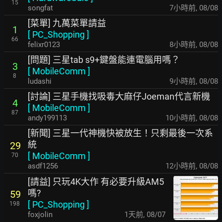
15
songfat
7小時前
,
08/08
[菜單] 九萬菜單請益
1
[
PC_Shopping
]
66
felixr0123
8小時前
,
08/08
[問題] 三星tab s9+鍵盤能連電腦用嗎？
3
[
MobileComm
]
8
ludashi
9小時前
,
08/08
[討論] 三星手機找吸毒大麻仔Joeman代言新機
4
[
MobileComm
]
87
andy199113
10小時前
,
08/08
[新聞] 三星一代神機快被放生！只剩最後一次系
統
29
[
MobileComm
]
70
asdf1256
12小時前
,
08/08
[請益] 只玩4K大作 有必要升級AM5
嗎?
59
[
PC_Shopping
]
198
foxjolin
1天前
,
08/07