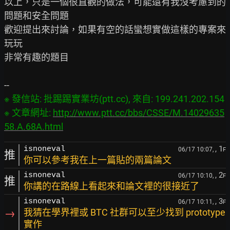
以上，只是一個很直觀的做法，可能還有我沒考慮到的
問題和安全問題

歡迎提出來討論，如果有空的話蠻想實做這樣的專案來
玩玩

非常有趣的題目

※ 發信站: 批踢踢實業坊(ptt.cc), 來自: 199.241.202.154

※ 文章網址: 
http://www.ptt.cc/bbs/CSSE/M.14029635
58.A.68A.html
, 1
isnoneval
06/17 10:07,
F
推
你可以參考我在上一篇貼的兩篇論文
, 2
isnoneval
06/17 10:10,
F
推
你講的在路線上看起來和論文裡的很接近了
, 3
isnoneval
06/17 10:11,
F
→
我猜在學界裡或 BTC 社群可以至少找到 prototype
實作