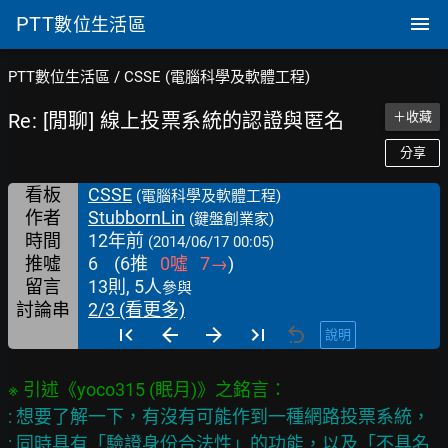
PTT
數位生活區
PTT數位生活區
/
CSSE (電腦科學及軟體工程)
Re: [閒聊] 線上投票系統的認證與匿名
＋收藏
分享
看板
CSSE
(電腦科學及軟體工程)
作者
StubbornLin
(鍵盤創業家)
時間
12年前
(2014/06/17 00:05)
推噓
6
(
6
推
0
噓
7
→
)
留言
13則, 5人
參與
討論串
2/3 (看更多)
說明
: 想要了解一下，有沒有可能作到一種網路投票系統，

: 同時具有「驗證身份合法性」的功能，以及「不具名