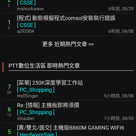
[
CSSE
]
2
mshockwave
6年前
,
05/29
[程式] 動態模擬程式comsol安裝執行錯誤
1
[
CSSE
]
2
a292904
6年前
,
04/08
更多 近期熱門文章 >>
PTT數位生活區 即時熱門文章
[菜單] 250K深度學習工作站
7
[
PC_Shopping
]
25
HellSinger
5小時前
,
08/08
Re: [情報] 主機板即將漲價
6
[
PC_Shopping
]
13
shiauber
7小時前
,
08/08
[賣/雙北/面交] 主機版B860M GAMING WIFI6
5
[
HardwareSale
]