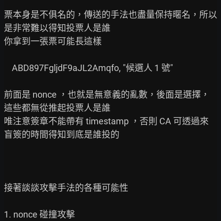
票本身是不俱名的，傳送的手法也盡量保持暱名，所以
是非常難以得知投票人是誰

你拿到一張票可能長這樣

    ABD897FgljdF9aJL2Amqfo, "候選人 1 號"

前面是 nonce ，也就是無意義的亂數，後面是選擇，
這些都無從推起投票人是誰

唯注意簽章不能帶有 timestamp ，否則 CA 可透過來
盲簽的時間得知到底是誰投的

接著談談攻擊手法的各種可能性

1. nonce 碰撞攻擊
