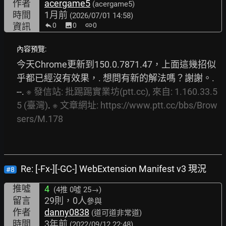
作者
acergame5
(acergame5)
時間
1月前
(2026/07/01 14:58)
資訊
0
image
0
link
0
內容預覽:
今天Chrome更新到150.0.7871.47，上面這幾招似
乎都已經沒有效果，. 想問有新的解法嗎？謝謝。. 
--. 
※
發信站:
批踢踢實業坊(ptt.cc),
來自:
1.160.33.5
5
(臺灣)
. 
※
文章網址:
https://www.ptt.cc/bbs/Brow
sers/M.178
Re: [-Fx-][-GC-] WebExtension Manifest v3 現況
#8
推噓
4
(4推
0噓 25→
)
留言
29則，0人
參與
作者
danny0838
(道可道非常道)
時間
3年前
(2022/09/12 22:48)