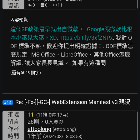
資訊
0
image
0
link
11
內容預覽:
這個3E政策最早就出自微軟，
. 
Google跟微軟比根
本小巫見大巫。XD
. 
https://bit.ly/3xfZNPx
.
 我對 O
DF 標準不熟，歡迎你提出明確證據：. ODF標準怎
麼規定 - MS Office、LibreOffice、其他Office怎麼
解讀. 讓大家長長見識。. 如果有這種問
(還有5019個字)
Re: [-Fx-][-GC-] WebExtension Manifest v3 現況
#14
推噓
11
(11推
0噓 17→
)
留言
28則，0人
參與
作者
ettoolong
(ettoolong)
時間
1年前
(2024/08/18 08:58)