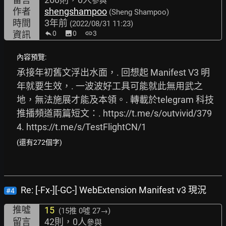
參與
作者
shengshampoo
(Sheng Shampoo)
時間
3年前
(2022/08/31 11:23)
資訊
0
image
0
link
3
內容預覽:
承接年初舊文浮出水面，. 回想起 Manifest V3 明
年就要生效，. 一波波好工具可能就此無用武之
地，無法施展才能及本領。. 轉載於telegram 科技
推播頻道兩篇短文：. 
https://t.me/s/outvivid/379
4.
https://t.me/s/TestFlightCN/1
(還有272個字)
Re: [-Fx-][-GC-] WebExtension Manifest v3 現況
#4
推噓
15
(15推
0噓 27→
)
留言
42則，0人
參與