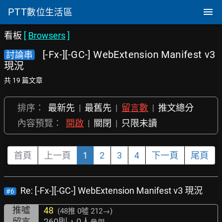
PTT
數位生活區
看板
[
Browsers
]
[-Fx-][-GC-] WebExtension Manifest v3
討論串
現況
共 19 篇文章
排序：
最新先
|
最舊先
|
留言數
|
推文總分
內容預覽：
開啟
|
關閉
|
只限未讀
首頁
上一頁
1
2
3
4
下一頁
尾頁
Re: [-Fx-][-GC-] WebExtension Manifest v3 現況
#6
推噓
48
(48推
0噓 212→
)
留言
260則，0人