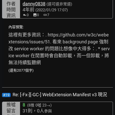
作者
danny0838
(道可道非常道)
時間
4年前
(2022/01/29 17:07)
資訊
0
image
0
link
7
內容預覽:
這裡有更多資訊：. 
https://github.com/w3c/webe
xtensions/issues/51.
 看來 background page 強制
改 service worker 的問題比想像中大得多：. * serv
ice worker 在閒置時會自動卸載，而一但卸載，將
無法持續監聽網
(還有2077個字)
Re: [-Fx-][-GC-] WebExtension Manifest v3 現況
#19
推噓
8
(8推
0噓 23→
)
留言
31則，0人
參與