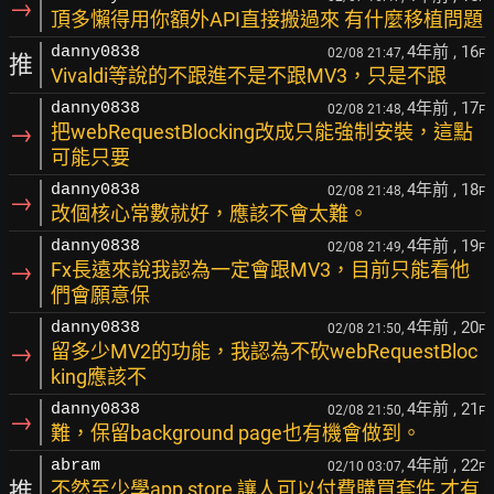
→
頂多懶得用你額外API直接搬過來 有什麼移植問題
4年前
, 16
danny0838
02/08 21:47,
F
推
Vivaldi等說的不跟進不是不跟MV3，只是不跟
4年前
, 17
danny0838
02/08 21:48,
F
→
把webRequestBlocking改成只能強制安裝，這點
可能只要
4年前
, 18
danny0838
02/08 21:48,
F
→
改個核心常數就好，應該不會太難。
4年前
, 19
danny0838
02/08 21:49,
F
→
Fx長遠來說我認為一定會跟MV3，目前只能看他
們會願意保
4年前
, 20
danny0838
02/08 21:50,
F
→
留多少MV2的功能，我認為不砍webRequestBloc
king應該不
4年前
, 21
danny0838
02/08 21:50,
F
→
難，保留background page也有機會做到。
4年前
, 22
abram
02/10 03:07,
F
推
不然至少學app store 讓人可以付費購買套件 才有