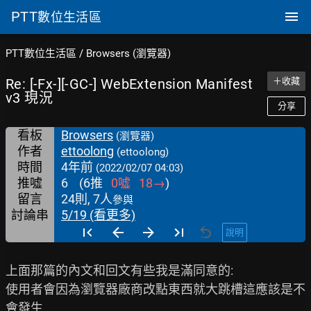
PTT
數位生活區
PTT數位生活區
/
Browsers (瀏覽器)
Re: [-Fx-][-GC-] WebExtension Manifest
＋收藏
v3 現況
分享
看板
Browsers
(瀏覽器)
作者
ettoolong
(ettoolong)
時間
4年前
(2022/02/07 04:03)
推噓
6
(
6
推
0
噓
18
→
)
留言
24則, 7人
參與
討論串
5/19 (看更多)
說明
上面那篇的內文和回文有些我是滿同意的:

使用者會因為瀏覽器廠商改點東西就大跳槽這應該是不
會發生,
