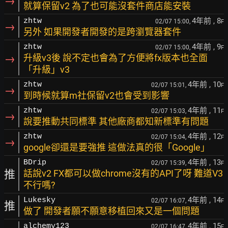
→
就算保留v2 為了也可能沒套件商店能安裝
4年前
, 8
zhtw
02/07 15:00,
F
→
另外 如果開發者開發的是跨瀏覽器套件
4年前
, 9
zhtw
02/07 15:00,
F
→
升級v3後 說不定也會為了方便將fx版本也全面
「升級」v3
4年前
, 10
zhtw
02/07 15:01,
F
→
到時候就算m社保留v2也會受到影響
4年前
, 11
zhtw
02/07 15:03,
F
→
說要推動共同標準 其他廠商都知新標準有問題
4年前
, 12
zhtw
02/07 15:04,
F
→
google卻還是要強推 這做法真的很「Google」
4年前
, 13
BDrip
02/07 15:39,
F
推
話說v2 FX都可以做chrome沒有的API了呀 難道V3
不行嗎?
4年前
, 14
Lukesky
02/07 16:07,
F
推
做了 開發者願不願意移植回來又是一個問題
4年前
, 15
alchemy123
02/07 16:47,
F