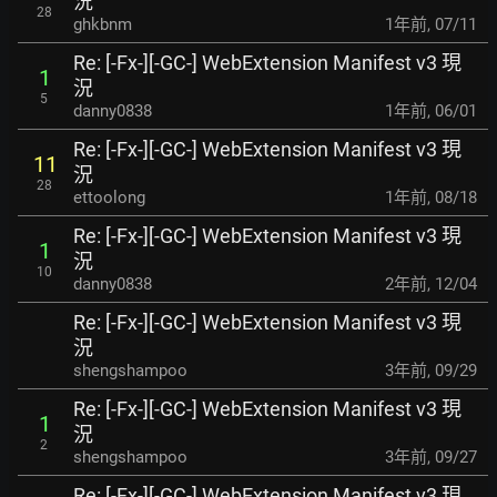
況
28
ghkbnm
1年前
,
07/11
Re: [-Fx-][-GC-] WebExtension Manifest v3 現
1
況
5
danny0838
1年前
,
06/01
Re: [-Fx-][-GC-] WebExtension Manifest v3 現
11
況
28
ettoolong
1年前
,
08/18
Re: [-Fx-][-GC-] WebExtension Manifest v3 現
1
況
10
danny0838
2年前
,
12/04
Re: [-Fx-][-GC-] WebExtension Manifest v3 現
況
shengshampoo
3年前
,
09/29
Re: [-Fx-][-GC-] WebExtension Manifest v3 現
1
況
2
shengshampoo
3年前
,
09/27
Re: [-Fx-][-GC-] WebExtension Manifest v3 現