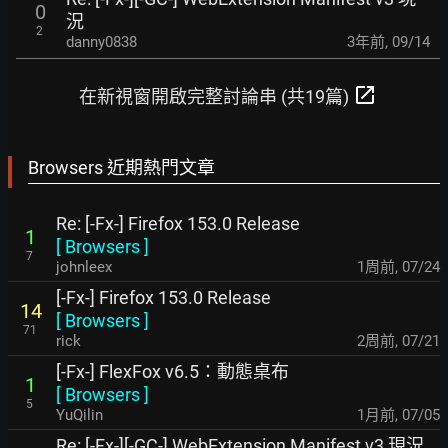
0
況
2
danny0838
3年前
,
09/14
open_in_new
在新視窗開啟完整討論串 (共19篇)
Browsers 近期熱門文章
Re: [-Fx-] Firefox 153.0 Release
1
[
Browsers
]
7
johnleex
1周前
,
07/24
[-Fx-] Firefox 153.0 Release
14
[
Browsers
]
71
rick
2周前
,
07/21
[-Fx-] FlexFox v6.5：動態桌布
1
[
Browsers
]
5
YuQilin
1月前
,
07/05
Re: [-Fx-][-GC-] WebExtension Manifest v3 現況