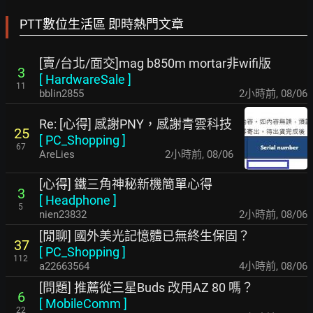
PTT數位生活區 即時熱門文章
[賣/台北/面交]mag b850m mortar非wifi版
3
[
HardwareSale
]
11
bblin2855
2小時前
,
08/06
Re: [心得] 感謝PNY，感謝青雲科技
25
[
PC_Shopping
]
67
AreLies
2小時前
,
08/06
[心得] 鐵三角神秘新機簡單心得
3
[
Headphone
]
5
nien23832
2小時前
,
08/06
[閒聊] 國外美光記憶體已無終生保固？
37
[
PC_Shopping
]
112
a22663564
4小時前
,
08/06
[問題] 推薦從三星Buds 改用AZ 80 嗎？
6
[
MobileComm
]
22