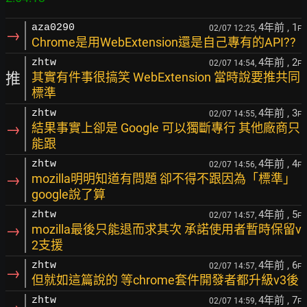
4年前
, 1
aza0290
02/07 12:25,
F
→
Chrome是用WebExtension還是自己專有的API??
4年前
, 2
zhtw
02/07 14:54,
F
推
其實有件事很搞笑 WebExtension 當時說要推共同
標準
4年前
, 3
zhtw
02/07 14:55,
F
→
結果事實上卻是 Google 可以獨斷專行 其他廠商只
能跟
4年前
, 4
zhtw
02/07 14:56,
F
→
mozilla明明知道有問題 卻不得不跟因為「標準」
google說了算
4年前
, 5
zhtw
02/07 14:57,
F
→
mozilla最後只能退而求其次 承諾使用者暫時保留v
2支援
4年前
, 6
zhtw
02/07 14:57,
F
→
但就如這篇說的 等chrome套件開發者都升級v3後
4年前
, 7
zhtw
02/07 14:59,
F