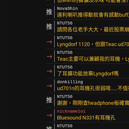
但wiim的擴偏淡水味 可能會沒
NovaShin
推
達利喇叭推得動就會有感動buff,
NTUT56
推
請問各位老手大大，最近股票崩盤，
NTUT56
→
Lyngdorf 1120，但跟Teac u
NTUT56
→
Teac主要可以兼顧我的耳機，Ly
NTUT56
→
了耳擴功能放棄Lyngdorf嗎
donkilling
→
ud701n的耳機孔很弱唷……不
NTUT56
推
謝謝，剛剛查headphone板確
nickname1o1
→
Bluesound N331有耳機孔
NTUT56