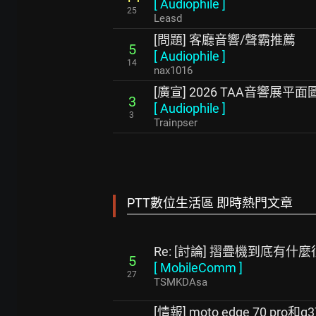
[
Audiophile
]
25
Leasd
[問題] 客廳音響/聲霸推薦
5
[
Audiophile
]
14
nax1016
[廣宣] 2026 TAA音響展平面
3
[
Audiophile
]
3
Trainpser
PTT數位生活區 即時熱門文章
Re: [討論] 摺疊機到底有
5
[
MobileComm
]
27
TSMKDAsa
[情報] moto edge 70 pro和