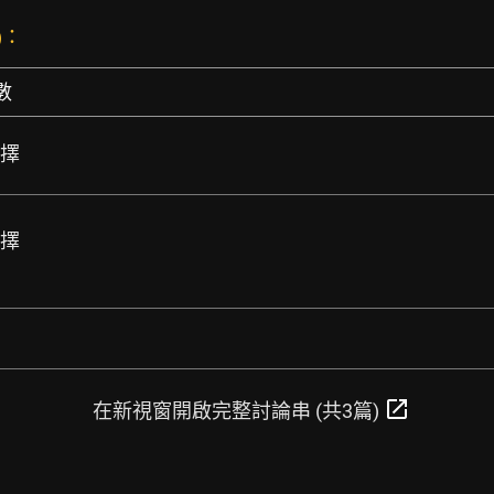
)：
數
選擇
選擇
open_in_new
在新視窗開啟完整討論串 (共3篇)