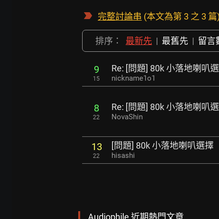
完整討論串
(本文為第 3 之 3 篇
排序：
最新先
|
最舊先
|
留言
Re: [問題] 80k 小落地喇叭
9
nickname1o1
15
Re: [問題] 80k 小落地喇叭
8
NovaShin
22
[問題] 80k 小落地喇叭選擇
13
hisashi
22
Audiophile 近期熱門文章