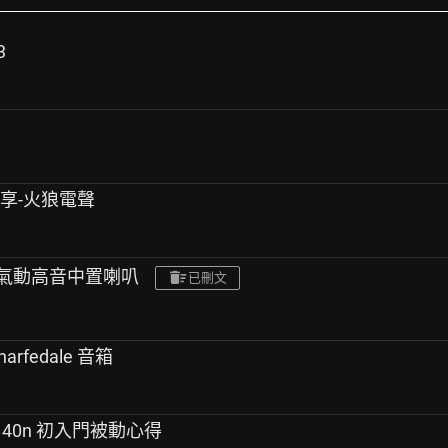
3
分享-火狼電聲
4.CS 氣動高音中置喇叭
已刪文
arfedale 音箱
ntz 40n 初入門被動心得