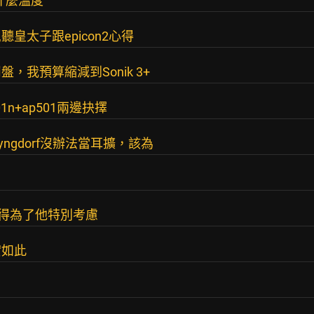
什麼溫度
聽皇太子跟epicon2心得
我預算縮減到Sonik 3+
d701n+ap501兩邊抉擇
ngdorf沒辦法當耳擴，該為
值得為了他特別考慮
實如此