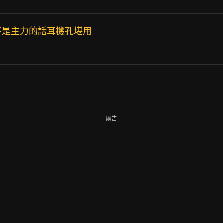
耳機不是主力的話耳機孔堪用
廣告