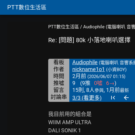
PTT
數位生活區
PTT數位生活區
/
Audiophile (電腦喇叭 音
Re: [問題] 80k 小落地喇叭選擇
看板
Audiophile
(電腦喇叭 音響系
作者
nickname1o1
(小資BOY)
時間
2月前
(2026/06/07 01:15)
推噓
9
(
9
推
0
噓
6
→
)
留言
15則, 8人
, 1月前
參與
最新
討論串
3/3 (看更多)
我目前用的組合是

WIIM AMP ULTRA

DALI SONIK 1
