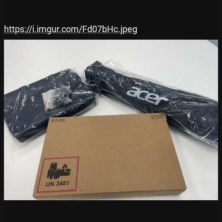
https://i.imgur.com/Fd07bHc.jpeg