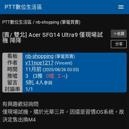
PTT
數位生活區
PTT數位生活區
/
nb-shopping (筆電買賣)
[賣/ 雙北] Acer SFG14 Ultra9 僅現場試
＋收藏
機 降降
分享
看板
nb-shopping
(筆電買賣)
作者
v11nce1217
(Vincent)
時間
11月前
(2025/08/26 03:03)
推噓
3
(
3
推
0
噓
2
→
)
留言
5則, 4人
參與
討論串
1/1
有興趣歡迎詢問

僅現場試機，購於光華三井，因還是習慣iOS系統，故
決定售出換M4
