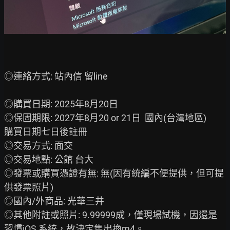
◎連絡方式: 站內信 留line

◎購買日期: 2025年8月20日

◎保固期限: 2027年8月20 or 21日  國內(台灣地區)

購買日期七日後註冊

◎交易方式: 面交

◎交易地點: 公館 台大

◎發票或購買憑證有無: 無(因有統編不便提供，但可提
供發票照片)

◎國內/外商品: 光華三井

◎其他附註或照片: 9.99999成，僅現場試機，因還是
習慣iOS 系統，故決定售出換m4。
