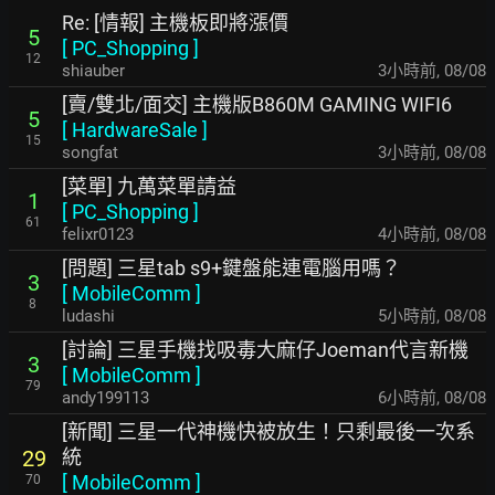
Re: [情報] 主機板即將漲價
5
[
PC_Shopping
]
12
shiauber
3小時前
,
08/08
[賣/雙北/面交] 主機版B860M GAMING WIFI6
5
[
HardwareSale
]
15
songfat
3小時前
,
08/08
[菜單] 九萬菜單請益
1
[
PC_Shopping
]
61
felixr0123
4小時前
,
08/08
[問題] 三星tab s9+鍵盤能連電腦用嗎？
3
[
MobileComm
]
8
ludashi
5小時前
,
08/08
[討論] 三星手機找吸毒大麻仔Joeman代言新機
3
[
MobileComm
]
79
andy199113
6小時前
,
08/08
[新聞] 三星一代神機快被放生！只剩最後一次系
統
29
[
MobileComm
]
70