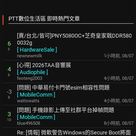
PTT數位生活區 即時熱門文章
[賣/台北/皆可]PNY5080OC+芝奇皇家戟DDR580
0032g
6
[
HardwareSale
]
6
newnewmilk
1小時前
,
08/07
[心得] 2026TAA音響展
4
[
Audiophile
]
6
feoteng2003
4小時前
,
08/07
[問題] 中華易付卡門號esim相容性問題
-3
[
MobileComm
]
8
wattswatts
4小時前
,
08/07
[問題] 手機錄影上傳至社群平台掉幀問題
3
[
MobileComm
]
10
blue496508
8小時前
,
08/07
Re: [情報] 微軟警告Windows的Secure Boot將面