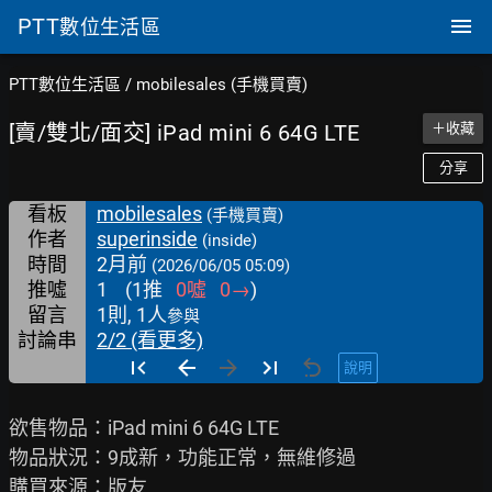
PTT
數位生活區
PTT數位生活區
/
mobilesales (手機買賣)
[賣/雙北/面交] iPad mini 6 64G LTE
＋收藏
分享
看板
mobilesales
(手機買賣)
作者
superinside
(inside)
時間
2月前
(2026/06/05 05:09)
推噓
1
(
1
推
0
噓
0
→
)
留言
1則, 1人
參與
討論串
2/2 (看更多)
說明
欲售物品：iPad mini 6 64G LTE

物品狀況：9成新，功能正常，無維修過

購買來源：版友
