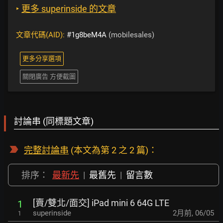
‣
更多 superinside 的文章
文章代碼(AID):
#1g8beM4A
(mobilesales)
更多分享選項
關閉廣告 方便截圖
討論串 (同標題文章)
完整討論串
(本文為第 2 之 2 篇)：
排序：
最新先
|
最舊先
|
留言數
[賣/雙北/面交] iPad mini 6 64G LTE
1
superinside
2月前
,
06/05
1