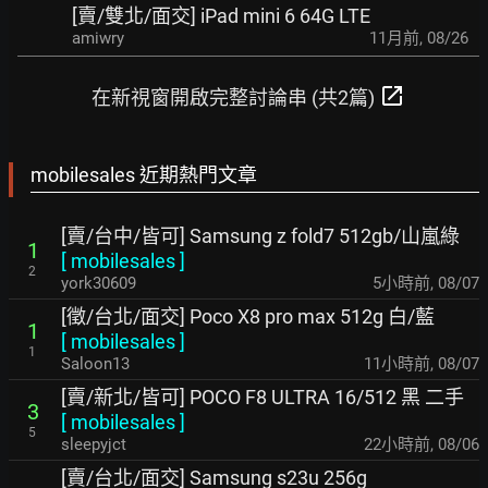
[賣/雙北/面交] iPad mini 6 64G LTE
amiwry
11月前
,
08/26
open_in_new
在新視窗開啟完整討論串 (共2篇)
mobilesales 近期熱門文章
[賣/台中/皆可] Samsung z fold7 512gb/山嵐綠
1
[
mobilesales
]
2
york30609
5小時前
,
08/07
[徵/台北/面交] Poco X8 pro max 512g 白/藍
1
[
mobilesales
]
1
Saloon13
11小時前
,
08/07
[賣/新北/皆可] POCO F8 ULTRA 16/512 黑 二手
3
[
mobilesales
]
5
sleepyjct
22小時前
,
08/06
[賣/台北/面交] Samsung s23u 256g