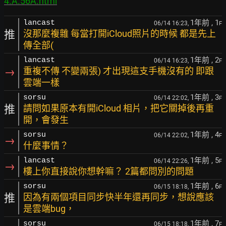
4.A.56A.html
1年前
, 1
lancast
06/14 16:23,
F
推
沒那麼複雜 每當打開iCloud照片的時候 都是先上
傳全部(
1年前
, 2
lancast
06/14 16:23,
F
→
重複不傳 不變兩張) 才出現這支手機沒有的 即跟
雲端一樣
1年前
, 3
sorsu
06/14 22:02,
F
推
請問如果原本有開iCloud 相片，把它關掉後再重
開，會發生
1年前
, 4
sorsu
06/14 22:02,
F
→
什麼事情？
1年前
, 5
lancast
06/14 22:26,
F
→
樓上你直接說你想幹嘛？ 2篇都問別的問題
1年前
, 6
sorsu
06/15 18:18,
F
推
因為有兩個項目同步快半年還再同步，想說應該
是雲端bug，
1年前
, 7
sorsu
06/15 18:18,
F