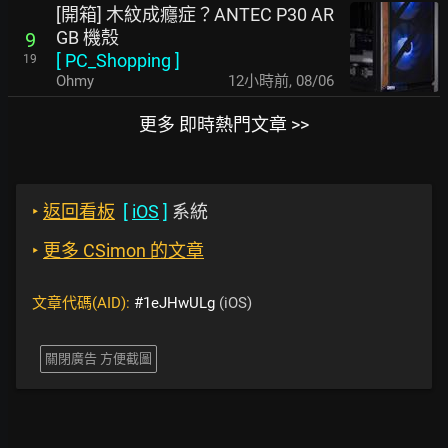
[開箱] 木紋成癮症？ANTEC P30 AR
GB 機殼
9
[
PC_Shopping
]
19
Ohmy
12小時前
,
08/06
更多 即時熱門文章 >>
‣
返回看板
[
iOS
]
系統
‣
更多 CSimon 的文章
文章代碼(AID):
#1eJHwULg
(iOS)
關閉廣告 方便截圖