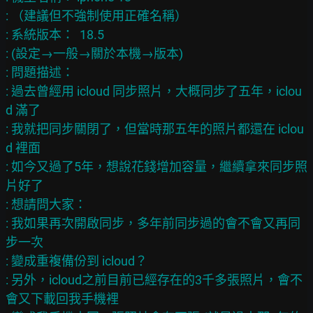
: （建議但不強制使用正確名稱）

: 系統版本：  18.5

: (設定→一般→關於本機→版本)

: 問題描述：

: 過去曾經用 icloud 同步照片，大概同步了五年，iclou
d 滿了

: 我就把同步關閉了，但當時那五年的照片都還在 iclou
d 裡面

: 如今又過了5年，想說花錢增加容量，繼續拿來同步照
片好了

: 想請問大家：

: 我如果再次開啟同步，多年前同步過的會不會又再同
步一次

: 變成重複備份到 icloud？

: 另外，icloud之前目前已經存在的3千多張照片，會不
會又下載回我手機裡
