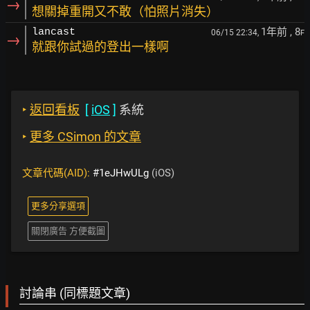
→
想關掉重開又不敢（怕照片消失）
1年前
, 8
lancast
06/15 22:34,
F
→
就跟你試過的登出一樣啊
‣
返回看板
[
iOS
]
系統
‣
更多 CSimon 的文章
文章代碼(AID):
#1eJHwULg
(iOS)
更多分享選項
關閉廣告 方便截圖
討論串 (同標題文章)