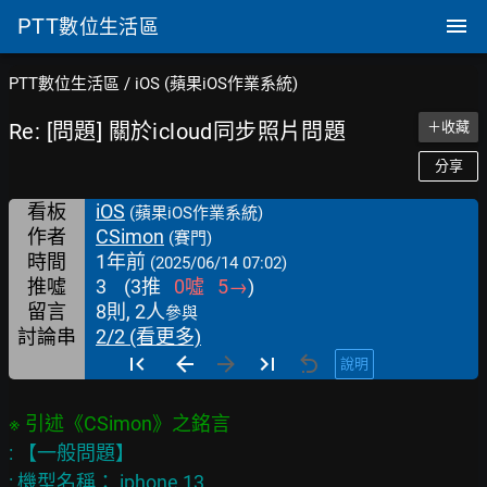
PTT
數位生活區
PTT數位生活區
/
iOS (蘋果iOS作業系統)
Re: [問題] 關於icloud同步照片問題
＋收藏
分享
看板
iOS
(蘋果iOS作業系統)
作者
CSimon
(賽門)
時間
1年前
(2025/06/14 07:02)
推噓
3
(
3
推
0
噓
5
→
)
留言
8則, 2人
參與
討論串
2/2 (看更多)
說明
: 【一般問題】

: 機型名稱： iphone 13
