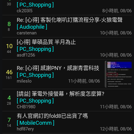
[
PC_Shopping
]
30
ck203l5
8小時前
,
08/06
Re: [心得] 客製化喇叭訂購流程分享-火狼電聲
8
[
Audiophile
]
8
carstenan
10小時前
,
08/06
[心得] 華碩品質 半月為止
10
[
PC_Shopping
]
44
asdf1256
10小時前
,
08/06
Re: [心得] 感謝PNY，感謝青雲科技
46
[
PC_Shopping
]
161
mileslo
11小時前
,
08/06
[請益] 筆電外接螢幕，解析度怎麼算?
4
[
PC_Shopping
]
28
CHB1980
11小時前
,
08/06
有人官網訂的fold8已出貨了嗎
7
[
MobileComm
]
14
hdf87ery
12小時前
,
08/06