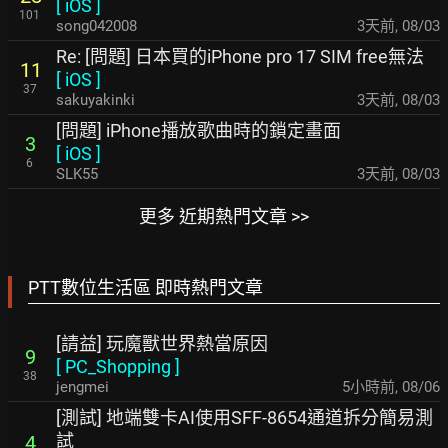
[
iOS
]
101
song042008
3天前
,
08/03
Re: [問題] 日本買的iPhone pro 17 SIM free無法
11
[
iOS
]
37
sakuyakinki
3天前
,
08/03
[問題] iPhone播放歌曲時的鎖定畫面
3
[
iOS
]
6
SLK55
3天前
,
08/03
更多 近期熱門文章 >>
PTT數位生活區 即時熱門文章
[請益] 玩魔獸世界熱當原因
9
[
PC_Shopping
]
38
jengmei
5小時前
,
08/06
[測試] 地端雙卡AI使用SFF-8654通道拆分簡易測
試
4