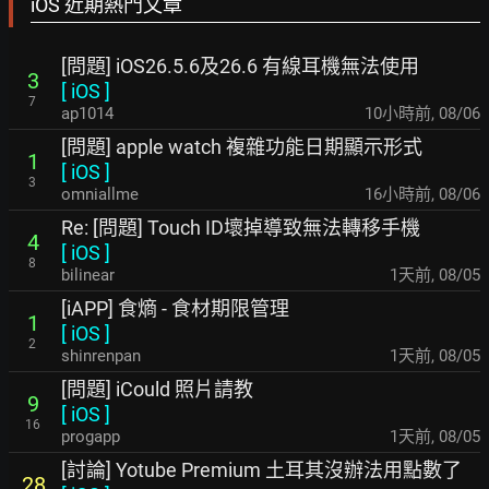
iOS 近期熱門文章
[問題] iOS26.5.6及26.6 有線耳機無法使用
3
[
iOS
]
7
ap1014
10小時前
,
08/06
[問題] apple watch 複雜功能日期顯示形式
1
[
iOS
]
3
omniallme
16小時前
,
08/06
Re: [問題] Touch ID壞掉導致無法轉移手機
4
[
iOS
]
8
bilinear
1天前
,
08/05
[iAPP] 食熵 - 食材期限管理
1
[
iOS
]
2
shinrenpan
1天前
,
08/05
[問題] iCould 照片請教
9
[
iOS
]
16
progapp
1天前
,
08/05
[討論] Yotube Premium 土耳其沒辦法用點數了
28