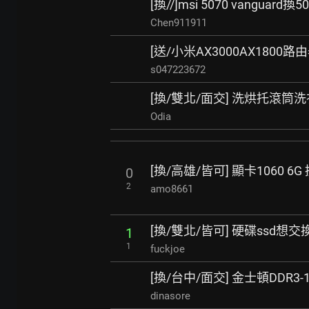
[換//]msi 5070 vanguard換50
Chen911911
[送/小米AX3000AX1800
s047223672
[換/雙北/面交] 洗烘托滾筒
Odia
[換/高雄/皆可] 顯卡1060 6G 換
0
2
amo8661
[換/雙北/皆可] 硬碟ssd想交
1
1
fuckjoe
[換/台中/面交] 金士頓DDR3-186
dinasore