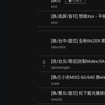
[換//]
已刪文
erst
[換/高屏/皆可] 想換Xss、
atoc
[換/台中/面交] 全新RAZER 
batschris
[送/台北/寄店]自製Molex/S
0
1
dameningen
[換//] 小米MIX2 6G/64G 換
suaw
[換/雙北/面交] 松下藍光播放器 
sexcity