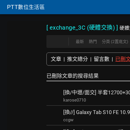
PTT
數位生活區
[ exchange_3C (硬體交換)
]
硬體
最新
熱門
分頁 (2置底文)
文章
|
推文總分
|
留言數
|
已刪
已刪除文章的搜尋結果
[換/中壢/面交] 半套12700+3060
karose0710
[換//] Galaxy Tab S10 FE 10
ccgw