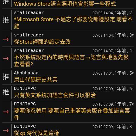
推
Windows Store語言選項也會影響一些程式
1年前
, 2
smallreader
07/09 14:04,
F
推
*Microsoft Store 不過忘了那要從哪邊設定 剛看不
能
1年前
, 3
smallreader
07/09 14:04,
F
→
從Store裡面的設定去改
1年前
, 4
smallreader
07/09 14:07,
F
→
不然系統設定內的時間與語言→語言與地區先檢
查看看?
1年前
, 5
Ahhhhaaaa
07/09 17:01,
F
推
屎山代碼歷史共業
1年前
, 6
DINJIAPC
07/10 07:09,
F
推
只有英文系統加語言套件可以根治
1年前
, 7
DINJIAPC
07/10 07:09,
F
→
要嘛你忍著用 要嘛自己重灌英美版在疊加語言套
件
1年前
, 8
DINJIAPC
07/10 07:09,
F
→
從xp 時代就是這樣