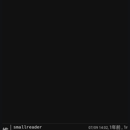
1年前
, 1
smallreader
07/09 14:02,
F