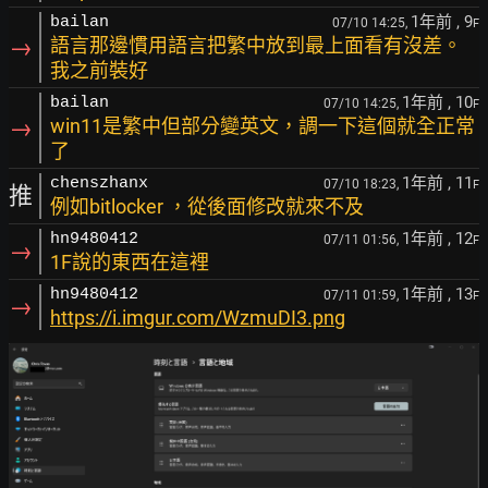
1年前
, 9
bailan
07/10 14:25,
F
→
語言那邊慣用語言把繁中放到最上面看有沒差。
我之前裝好
1年前
, 10
bailan
07/10 14:25,
F
→
win11是繁中但部分變英文，調一下這個就全正常
了
1年前
, 11
chenszhanx
07/10 18:23,
F
推
例如bitlocker ，從後面修改就來不及
1年前
, 12
hn9480412
07/11 01:56,
F
→
1F說的東西在這裡
1年前
, 13
hn9480412
07/11 01:59,
F
→
https://i.imgur.com/WzmuDI3.png