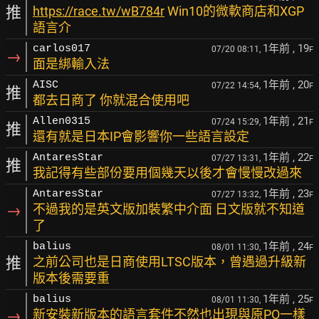
推
https://race.tw/wB784r
Win10的微軟商店和XGP
語言介
1年前
, 19
carlos017
07/20 08:11,
F
→
面是綁輸入法
1年前
, 20
AISC
07/22 14:54,
F
推
都去日商了 你就混合使用吧
1年前
, 21
Allen0315
07/24 15:29,
F
推
還有就是日本IP會影響你一些語言設定
1年前
, 22
AntaresStar
07/27 13:31,
F
推
我記得有些部份要用個幾天以後才會慢慢改過來
1年前
, 23
AntaresStar
07/27 13:32,
F
→
不過我的是英文版加裝繁中介面 日文版就不知道
了
1年前
, 24
balius
08/01 11:30,
F
推
之前公司也是日商使用LTSC版本，曾遇過升級新
版本後需要重
1年前
, 25
balius
08/01 11:30,
F
→
新安裝新版本的語言套件不然也出現與原PO一樣