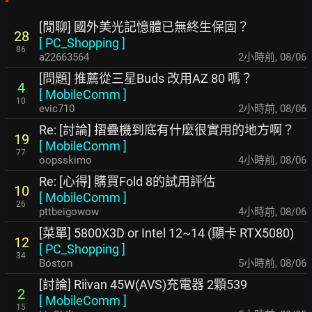
[閒聊] 國外美光記憶體已無終生保固？
28
[
PC_Shopping
]
86
a22663564
2小時前
,
08/06
[問題] 推薦從三星Buds 改用AZ 80 嗎？
4
[
MobileComm
]
10
evic710
2小時前
,
08/06
Re: [討論] 摺疊機到底有什麼很實用的地方啊？
19
[
MobileComm
]
77
oopsskimo
4小時前
,
08/06
Re: [心得] 購買Fold 8的試用評估
10
[
MobileComm
]
26
pttbeigowow
4小時前
,
08/06
[菜單] 5800X3D or Intel 12~14 (顯卡 RTX5080)
12
[
PC_Shopping
]
34
Boston
5小時前
,
08/06
[討論] Riivan 45W(AVS)充電器 2顆539
2
[
MobileComm
]
15