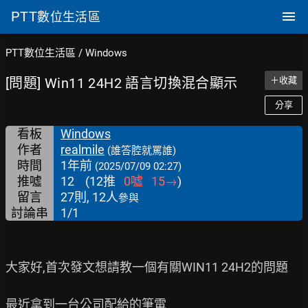
PTT
數位生活區
PTT數位生活區
/
Windows
[問題] Win11 24H2 語言切換混合顯示
＋收藏
分享
看板
Windows
作者
realmile
(誰答腔就罵誰)
時間
1年前
(2025/07/09 02:27)
推噓
12
(
12
推
0
噓
15
→
)
留言
27則, 12人
參與
討論串
1/1
大家好,首次發文想請教一個有關WIN11 24H2的問題

最近拿到一台公司配給的筆電
