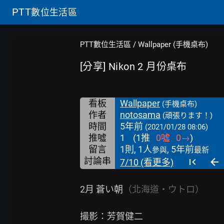
PTT
數位生活區
PTT數位生活區
/
Wallpaper (手機桌布)
[分享] Nikon 2 月份桌布
看板
Wallpaper
(手機桌布)
作者
notosama
(頑張ります！)
時間
5年前
(2021/01/28 08:06)
推噓
1
(
1
推
0
噓
0
→
)
留言
1則, 1人
, 5年前
參與
最新
討論串
7/10 (看更多)
2月 蒼い朝
（北海道・ウトロ）
撮影：芳賀健二
