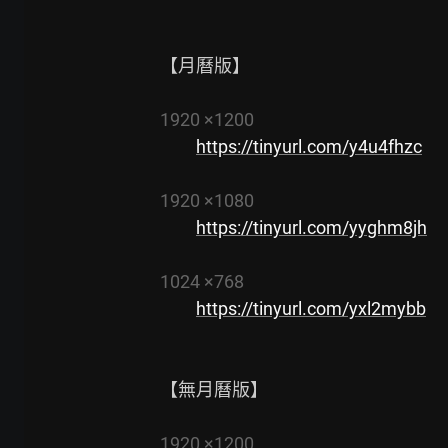
【月曆版】

1920 ×1200
https://tinyurl.com/y4u4fhzc
1920 ×1080
https://tinyurl.com/yyghm8jh
1024 ×768
https://tinyurl.com/yxl2mybb
【無月曆版】

1920 ×1200