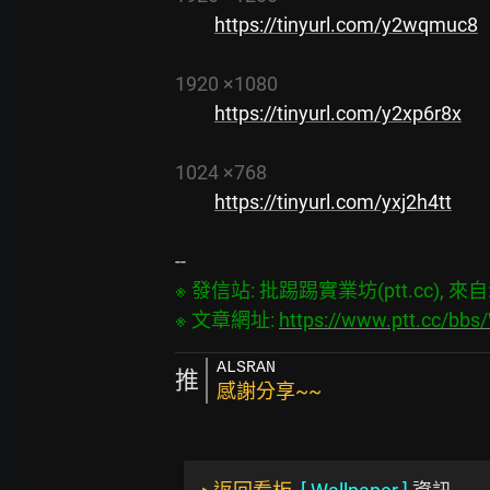
https://tinyurl.com/y2wqmuc8
1920 ×1080
https://tinyurl.com/y2xp6r8x
1024 ×768
https://tinyurl.com/yxj2h4tt
※ 發信站: 批踢踢實業坊(ptt.cc), 來自: 2
※ 文章網址: 
https://www.ptt.cc/bb
ALSRAN
推
感謝分享~~