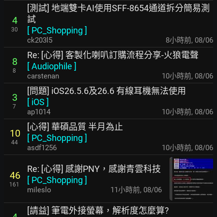
[測試] 地端雙卡AI使用SFF-8654通道拆分簡易測
試
4
[
PC_Shopping
]
30
ck203l5
8小時前
,
08/06
Re: [心得] 客製化喇叭訂購流程分享-火狼電聲
8
[
Audiophile
]
8
carstenan
10小時前
,
08/06
[問題] iOS26.5.6及26.6 有線耳機無法使用
3
[
iOS
]
7
ap1014
10小時前
,
08/06
[心得] 華碩品質 半月為止
10
[
PC_Shopping
]
44
asdf1256
10小時前
,
08/06
Re: [心得] 感謝PNY，感謝青雲科技
46
[
PC_Shopping
]
161
mileslo
11小時前
,
08/06
[請益] 筆電外接螢幕，解析度怎麼算?