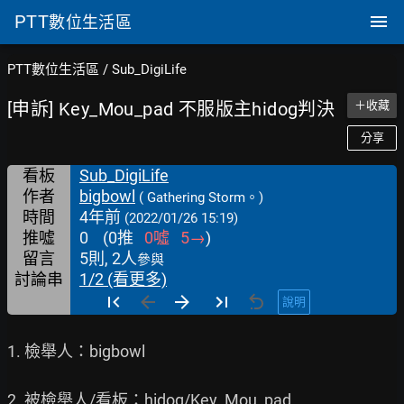
PTT
數位生活區
PTT數位生活區
/
Sub_DigiLife
[申訴] Key_Mou_pad 不服版主hidog判決
＋收藏
分享
看板
Sub_DigiLife
作者
bigbowl
( Gathering Storm。)
時間
4年前
(2022/01/26 15:19)
推噓
0
(
0
推
0
噓
5
→
)
留言
5則, 2人
參與
討論串
1/2 (看更多)
說明
1. 檢舉人：bigbowl

2. 被檢舉人/看板：hidog/Key_Mou_pad
