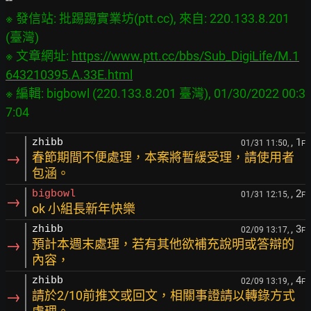
※ 發信站: 批踢踢實業坊(ptt.cc), 來自: 220.133.8.201 
(臺灣)
※ 文章網址: 
https://www.ptt.cc/bbs/Sub_DigiLife/M.1
643210395.A.33E.html
※ 編輯: bigbowl (220.133.8.201 臺灣), 01/30/2022 00:3
, 1
zhibb
01/31 11:50,
F
→
春節期間不便處理，本案將暫緩受理，請使用者
包涵。
, 2
bigbowl
01/31 12:15,
F
→
ok 小組長新年快樂
, 3
zhibb
02/09 13:17,
F
→
預計本週末處理，若有其他欲補充說明或答辯的
內容，
, 4
zhibb
02/09 13:19,
F
→
請於2/10前推文或回文，相關事證請以轉錄方式