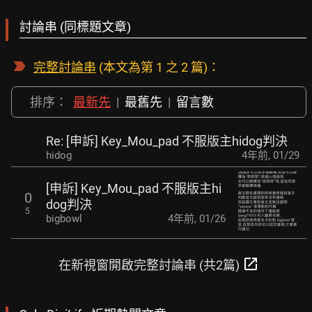
討論串 (同標題文章)
完整討論串
(本文為第 1 之 2 篇)：
排序：
最新先
|
最舊先
|
留言數
Re: [申訴] Key_Mou_pad 不服版主hidog判決
hidog
4年前
,
01/29
[申訴] Key_Mou_pad 不服版主hi
0
dog判決
5
bigbowl
4年前
,
01/26
open_in_new
在新視窗開啟完整討論串 (共2篇)