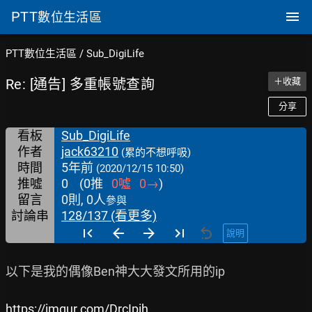
PTT
數位生活區
PTT數位生活區
/
Sub_DigiLife
Re: [通告] 多重帳號查詢
＋收藏
分享
看板
Sub_DigiLife
作者
jack63210
(累的不想呼吸)
時間
5年前
(2020/12/15 10:50)
推噓
0
(
0
推
0
噓
0
→
)
留言
0則, 0人
參與
討論串
128/137 (看更多)
說明
以下是我的偶像Ben神大大發文所用的ip

https://imgur.com/DrcIpih