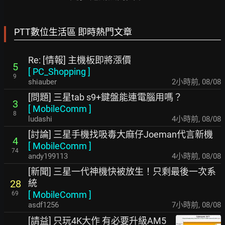
PTT數位生活區 即時熱門文章
Re: [情報] 主機板即將漲價
5
[
PC_Shopping
]
9
shiauber
2小時前
,
08/08
[問題] 三星tab s9+鍵盤能連電腦用嗎？
3
[
MobileComm
]
8
ludashi
4小時前
,
08/08
[討論] 三星手機找吸毒大麻仔Joeman代言新機
4
[
MobileComm
]
74
andy199113
4小時前
,
08/08
[新聞] 三星一代神機快被放生！只剩最後一次系
統
28
[
MobileComm
]
69
asdf1256
7小時前
,
08/08
[請益] 只玩4K大作 有必要升級AM5