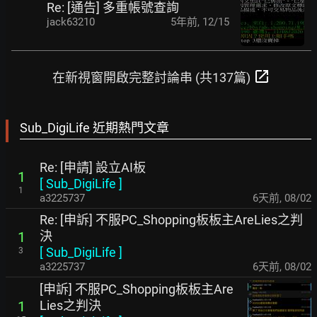
Re: [通告] 多重帳號查詢
jack63210
5年前
,
12/15
open_in_new
在新視窗開啟完整討論串 (共137篇)
Sub_DigiLife 近期熱門文章
Re: [申請] 設立AI板
1
[
Sub_DigiLife
]
1
a3225737
6天前
,
08/02
Re: [申訴] 不服PC_Shopping板板主AreLies之判
決
1
[
Sub_DigiLife
]
3
a3225737
6天前
,
08/02
[申訴] 不服PC_Shopping板板主Are
Lies之判決
1