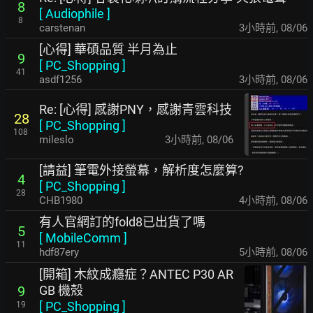
8
[
Audiophile
]
8
carstenan
3小時前
,
08/06
[心得] 華碩品質 半月為止
9
[
PC_Shopping
]
41
asdf1256
3小時前
,
08/06
Re: [心得] 感謝PNY，感謝青雲科技
28
[
PC_Shopping
]
108
mileslo
3小時前
,
08/06
[請益] 筆電外接螢幕，解析度怎麼算?
4
[
PC_Shopping
]
28
CHB1980
4小時前
,
08/06
有人官網訂的fold8已出貨了嗎
5
[
MobileComm
]
11
hdf87ery
5小時前
,
08/06
[開箱] 木紋成癮症？ANTEC P30 AR
GB 機殼
9
[
PC_Shopping
]
19