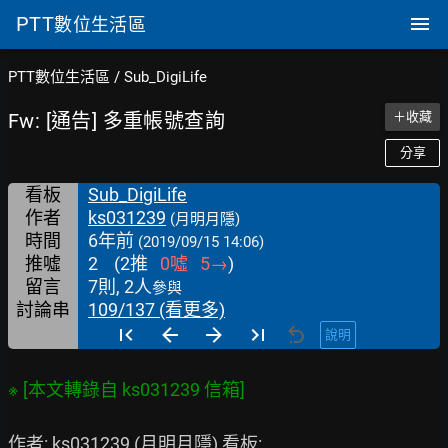
PTT
數位生活區
PTT數位生活區
/
Sub_DigiLife
Fw: [通告] 多重帳號查詢
＋收藏
分享
看板
Sub_DigiLife
作者
ks031239
(月明月隱)
時間
6年前
(2019/09/15 14:06)
推噓
2
(
2
推
0
噓
5
→
)
留言
7則, 2人
參與
討論串
109/137 (看更多)
說明
作者: ks031239 (月明月隱) 看板: 
