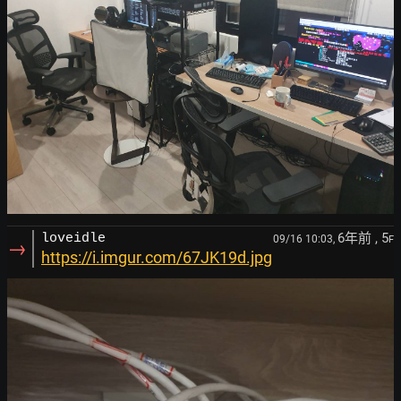
6年前
, 5
loveidle
09/16 10:03,
F
→
https://i.imgur.com/67JK19d.jpg