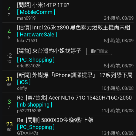
[問題] 小米14TP 1TB?
4
[
MobileComm
]
7
mah0919
2小時前
,
08/09
[估價] Intel 265k z890 黑色聯力燈效主機尚未組
4
[
HardwareSale
]
6
luke71631
5小時前
,
08/09
[請益] 來台灣約小姐找婷子
已刪文
-2
[
PC_Shopping
]
12
ariel831025
5小時前
,
08/09
[新聞] 外媒爆「iPhone調漲提早」 17系列恐下周
31
[
iOS
]
55
ohfly
10小時前
,
08/08
Re: [賣/台北] Acer NL16-71G 13420H/16G/2050
3
[
nb-shopping
]
7
p522315398
11小時前
,
08/08
Re: [閒聊] 5800X3D今晚9點上架
23
[
PC_Shopping
]
50
GTAAK47s
13小時前
,
08/08