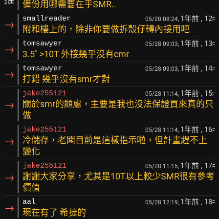
備份用哪需要在乎SMR..
1年前
, 12
smallreader
05/28 08:24,
F
→
附和樓上的，除非你要做拆殼仔轉內接用吧
1年前
, 13
tomsawyer
05/28 09:03,
F
→
3.5" >10T 外接幾乎沒有cmr
1年前
, 14
tomsawyer
05/28 09:03,
F
→
打錯 幾乎沒有smr才對
1年前
, 15
jake255121
05/28 11:14,
F
→
關於smr的顧慮，主要是我也沒法保證買來真的只
做
1年前
, 16
jake255121
05/28 11:14,
F
→
冷儲存，老闆目前是這樣指示啦，但計畫趕不上
變化
1年前
, 17
jake255121
05/28 11:15,
F
→
謝謝大家分享，尤其是10T以上較少SMR很有參考
價值
1年前
, 18
aal
05/28 12:19,
F
→
現在有了 希捷的