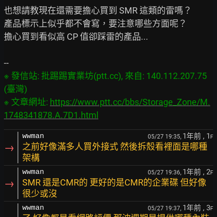
也想請教現在還需要擔心買到 SMR 這類的雷嗎？

產品標示上似乎都不會寫，要注意哪些方面呢？

擔心買到看似高 CP 值卻踩雷的產品...

※ 發信站: 批踢踢實業坊(ptt.cc), 來自: 140.112.207.75 
(臺灣)

※ 文章網址: 
https://www.ptt.cc/bbs/Storage_Zone/M.
1748341878.A.7D1.html
1年前
, 1
wwman
05/27 19:35,
F
→
之前好像滿多人買外接式 然後拆殼看裡面是哪種
架構
1年前
, 2
wwman
05/27 19:36,
F
→
SMR 還是CMR的 更好的是CMR的企業碟 但好像
很少或沒
1年前
, 3
wwman
05/27 19:37,
F