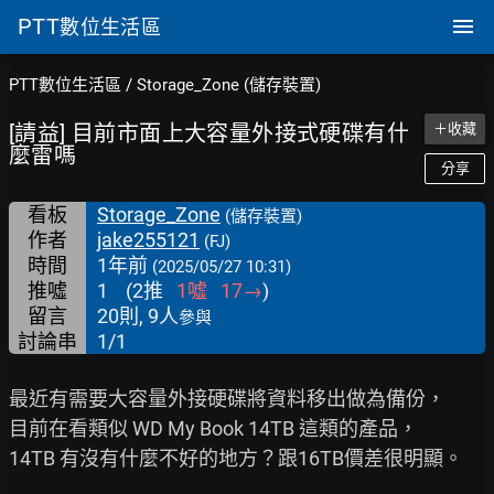
PTT
數位生活區
PTT數位生活區
/
Storage_Zone (儲存裝置)
[請益] 目前市面上大容量外接式硬碟有什
＋收藏
麼雷嗎
分享
看板
Storage_Zone
(儲存裝置)
作者
jake255121
(FJ)
時間
1年前
(2025/05/27 10:31)
推噓
1
(
2
推
1
噓
17
→
)
留言
20則, 9人
參與
討論串
1/1
最近有需要大容量外接硬碟將資料移出做為備份，

目前在看類似 WD My Book 14TB 這類的產品，

14TB 有沒有什麼不好的地方？跟16TB價差很明顯。
