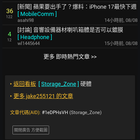
[新聞] 蘋果要出手了？爆料：iPhone 17最快下週
36
[
MobileComm
]
122
asahi98
14小時前
,
08/08
[討論] 音響設備器材喇叭箱體是否可以鍍膜
4
[
Headphone
]
12
wl1445644
15小時前
,
08/08
更多 即時熱門文章 >>
‣
返回看板
[
Storage_Zone
]
硬體
‣
更多 jake255121 的文章
文章代碼(AID):
#1eDPHsVH
(Storage_Zone)
關閉廣告 方便截圖