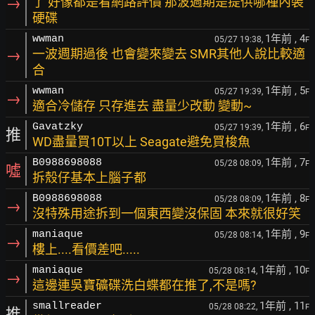
→
了 好像都是看網路評價 那波週期是提供哪種內裝
硬碟
1年前
, 4
wwman
05/27 19:38,
F
→
一波週期過後 也會變來變去 SMR其他人說比較適
合
1年前
, 5
wwman
05/27 19:39,
F
→
適合冷儲存 只存進去 盡量少改動 變動~
1年前
, 6
Gavatzky
05/27 19:39,
F
推
WD盡量買10T以上 Seagate避免買梭魚
1年前
, 7
B0988698088
05/28 08:09,
F
噓
拆殼仔基本上腦子都
1年前
, 8
B0988698088
05/28 08:09,
F
→
沒特殊用途拆到一個東西變沒保固 本來就很好笑
1年前
, 9
maniaque
05/28 08:14,
F
→
樓上....看價差吧.....
1年前
, 10
maniaque
05/28 08:14,
F
→
這邊連吳寶礦碟洗白蝶都在推了,不是嗎?
1年前
, 11
smallreader
05/28 08:22,
F
推