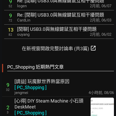
Re: [閒聊] USB3.0與無線鍵鼠互相干擾問題
9
logen
2月前
,
06/07
52
Re: [閒聊] USB3.0與無線鍵鼠互相干擾問題
9
CardLin
2月前
,
06/03
72
[閒聊] USB3.0與無線鍵鼠互相干擾問題
13
ouyang
2月前
,
06/02
82
open_in_new
在新視窗開啟完整討論串 (共3篇)
PC_Shopping 近期熱門文章
[請益] 玩魔獸世界熱當原因
9
[
PC_Shopping
]
32
jengmei
4小時前
,
08/06
[心得] DIY Steam Machine 小石頭
DeskMeet
2
[
PC_Shopping
]
3