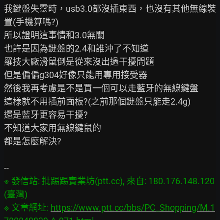
我鍵盤失靈時，usb3.0都沒插東西，也沒有其他無線裝
置(手機算嗎?)

所以證明這事情和3.0無關

也許是因為鍵盤的2.4和誰沖了不知道

羅技大廠滑鼠倒是從來沒出過干擾問題

但是偏偏g304好像只能用專用接受器

然後我再考慮是不是買一個可以走藍牙的無線鍵盤

這樣就不用插前面板?(之前那個鍵盤只能走2.4g)

還是藍牙更容易干擾?

不知道大家用無線鍵鼠的

都是怎麼解決?

※ 發信站: 批踢踢實業坊(ptt.cc), 來自: 180.176.148.120 
(臺灣)

※ 文章網址: 
https://www.ptt.cc/bbs/PC_Shopping/M.1