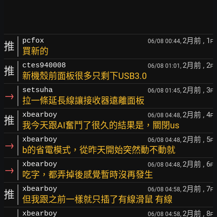
2月前
, 1
pcfox
06/08 00:44,
F
推
買新的
2月前
, 2
ctes940008
06/08 01:01,
F
推
新機殼前面板很多只剩下USB3.0
2月前
, 3
setsuha
06/08 01:45,
F
→
拉一條延長線讓接收器遠離面板
2月前
, 4
xbearboy
06/08 04:48,
F
推
我今天跟AI奮鬥了很久的結果是，關閉us
2月前
, 5
xbearboy
06/08 04:48,
F
→
b的省電模式，從昨天開始突然動不動就
2月前
, 6
xbearboy
06/08 04:48,
F
→
吃字，都弄掉後感覺暫時沒再發生
2月前
, 7
xbearboy
06/08 04:58,
F
推
但我跟之前一樣就只插了有線滑鼠 有線
2月前
, 8
xbearboy
06/08 04:58,
F