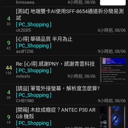
kimisawa
4小時前
,
08/06
[測試] 地端雙卡AI使用SFF-8654通道拆分簡易測
試
4
[
PC_Shopping
]
30
ck203l5
6小時前
,
08/06
[心得] 華碩品質 半月為止
9
[
PC_Shopping
]
42
asdf1256
9小時前
,
08/06
Re: [心得] 感謝PNY，感謝青雲科技
44
[
PC_Shopping
]
159
mileslo
9小時前
,
08/06
[請益] 筆電外接螢幕，解析度怎麼算?
4
[
PC_Shopping
]
28
CHB1980
9小時前
,
08/06
[開箱] 木紋成癮症？ANTEC P30 AR
GB 機殼
9
[
PC_Shopping
]
19