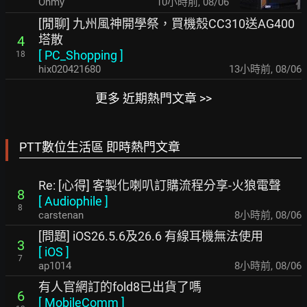
Ohmy
10小時前
,
08/06
[閒聊] 九州風神開學祭，買機殼CC310送AG400
塔散
4
[
PC_Shopping
]
18
hix020421680
13小時前
,
08/06
更多 近期熱門文章 >>
PTT數位生活區 即時熱門文章
Re: [心得] 客製化喇叭訂購流程分享-火狼電聲
8
[
Audiophile
]
8
carstenan
8小時前
,
08/06
[問題] iOS26.5.6及26.6 有線耳機無法使用
3
[
iOS
]
7
ap1014
8小時前
,
08/06
有人官網訂的fold8已出貨了嗎
6
[
MobileComm
]