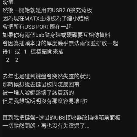
滑鼠

然後一開始就是用的USB2.0擴充背板

因為現在MATX主機板為了縮小體積

會把所有USB PORT擠在一起

如果你有兩個usb隨身碟或硬碟要互相傳資料

會因為插頭本身的厚度幾乎無法兩個並排放一起

得1   或   1   這樣錯開來插

   2     2

去年也是碰到鍵盤會突然失靈的狀況

那時候想說去鍵鼠板問怎麼回事

被一堆人噓鍵盤壞了該買新的

但是我想說明明沒有那麼容易壞吧?

直到我把鍵盤+滑鼠的UBS接收器改插機箱前面板

一切豁然開朗，再也沒有失靈過了...
