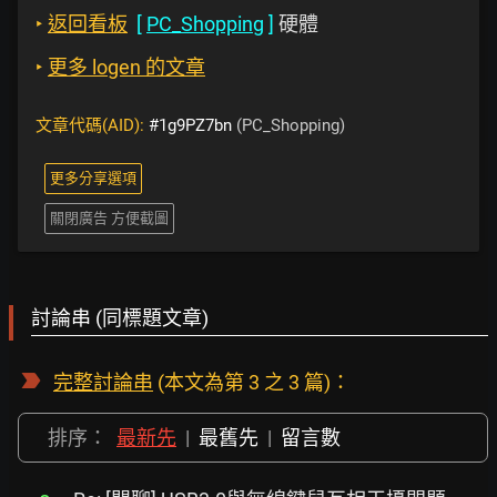
‣
返回看板
[
PC_Shopping
]
硬體
‣
更多 logen 的文章
文章代碼(AID):
#1g9PZ7bn
(PC_Shopping)
更多分享選項
關閉廣告 方便截圖
討論串 (同標題文章)
完整討論串
(本文為第 3 之 3 篇)：
排序：
最新先
|
最舊先
|
留言數