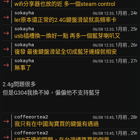
→
wifi分享器也放的近 多一個steam control
1月前
, 24
sokayha
06/08 12:33,
F
→
ler原本還正常的2.4G鍵盤滑鼠就高頻率卡
1月前
, 25
sokayha
06/08 12:33,
F
→
usb插槽換一換好一點 再多一個藍芽喇叭又
1月前
, 26
sokayha
06/08 12:33,
F
→
復發 最後鍵盤滑鼠全切成藍牙連線就相安
1月前
, 27
sokayha
06/08 12:33,
F
→
無事了
2.4g問題很多

但是G304我換不掉，偏偏他不支持藍牙

1月前
, 28
coffeeortea2
06/08 15:45,
F
→
我只有在中國淘寶買的鍵盤有遇過
1月前
, 29
coffeeortea2
06/08 15:45,
F
→
USB干擾的問題，在台灣通路買的倒是