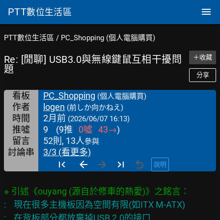
PTT
數位生活區
PTT數位生活區
/
PC_Shopping (個人電腦購買)
Re: [閒聊] USB3.0與無線鍵鼠互相干擾問
＋收藏
題
分享
看板
PC_Shopping
(個人電腦購買)
作者
logen
(前しか向かねえ)
時間
2月前
(2026/06/07 16:13)
推噓
9
(
9
推
0
噓
43
→
)
留言
52則, 13人
參與
討論串
3/3 (看更多)
說明
:    現在很多主機板因為空間有限(如ITX M-ATX)

:    在背板部分都放棄掉USB 2.0的接口
