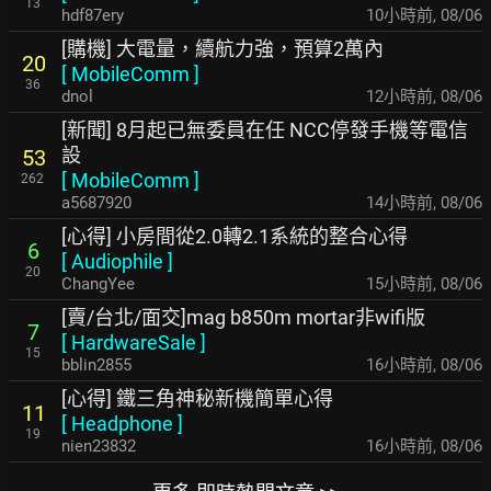
13
hdf87ery
10小時前
,
08/06
[購機] 大電量，續航力強，預算2萬內
20
[
MobileComm
]
36
dnol
12小時前
,
08/06
[新聞] 8月起已無委員在任 NCC停發手機等電信
設
53
[
MobileComm
]
262
a5687920
14小時前
,
08/06
[心得] 小房間從2.0轉2.1系統的整合心得
6
[
Audiophile
]
20
ChangYee
15小時前
,
08/06
[賣/台北/面交]mag b850m mortar非wifi版
7
[
HardwareSale
]
15
bblin2855
16小時前
,
08/06
[心得] 鐵三角神秘新機簡單心得
11
[
Headphone
]
19
nien23832
16小時前
,
08/06