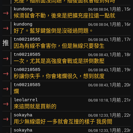
充座，插前面沒問題，插後面就會碰到有時
1月前
, 15
kundong
06/08 08:04,
F
→
候滑鼠會不動，後來是把擴充座拉遠一點就
1月前
, 16
kundong
06/08 08:04,
F
→
好了。藍芽鍵盤倒是沒碰過問題。
1月前
, 17
tn00210585
06/08 08:43,
F
推
因為有線不會害你，但是無線只要發生
1月前
, 18
tn00210585
06/08 08:43,
F
→
一次，尤其是高強度會戰或是拼倒數壓
1月前
, 19
tn00210585
06/08 08:43,
F
→
秒讓你失手，你會堵爛很久，想到就度
1月前
, 20
tn00210585
06/08 08:43,
F
→
爛
1月前
, 21
leolarrel
06/08 10:18,
F
→
來這問就是買新的
1月前
, 22
sokayha
06/08 12:33,
F
→
用少無線還好 一多就會互撞的樣子 我房間
1月前
, 23
sokayha
06/08 12:33,
F