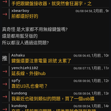
→
手把跟鍵盤接收器，就突然會狂漏字，之
2月前
, 9
xbearboy
06/08 04:58,
F
→
前都還好好的
真奇怪 是大家都不用無線鍵盤嗎?

還是都用藍牙版的

1月前
, 10
Ashaku
06/08 06:45,
F
推
鍵盤還要注意電量 訊號 太累了
1月前
, 11
yenchieh1102
06/08 07:15,
F
→
延長線、外接hub
1月前
, 12
spfy
06/08 08:00,
F
→
靠近U3孔也會吧？
1月前
, 13
kundong
06/08 08:04,
F
→
我最近也碰到類似的問題，買了一個usb擴
1月前
, 14
kundong
06/08 08:04,
F
→