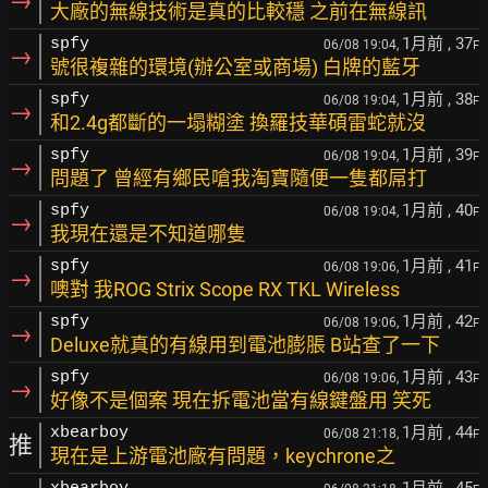
→
大廠的無線技術是真的比較穩 之前在無線訊
1月前
, 37
spfy
06/08 19:04,
F
→
號很複雜的環境(辦公室或商場) 白牌的藍牙
1月前
, 38
spfy
06/08 19:04,
F
→
和2.4g都斷的一塌糊塗 換羅技華碩雷蛇就沒
1月前
, 39
spfy
06/08 19:04,
F
→
問題了 曾經有鄉民嗆我淘寶隨便一隻都屌打
1月前
, 40
spfy
06/08 19:04,
F
→
我現在還是不知道哪隻
1月前
, 41
spfy
06/08 19:06,
F
→
噢對 我ROG Strix Scope RX TKL Wireless
1月前
, 42
spfy
06/08 19:06,
F
→
Deluxe就真的有線用到電池膨脹 B站查了一下
1月前
, 43
spfy
06/08 19:06,
F
→
好像不是個案 現在拆電池當有線鍵盤用 笑死
1月前
, 44
xbearboy
06/08 21:18,
F
推
現在是上游電池廠有問題，keychrone之