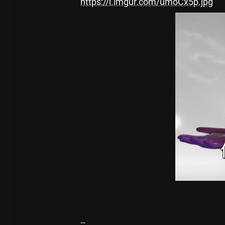
https://i.imgur.com/umoCx5p.jpg