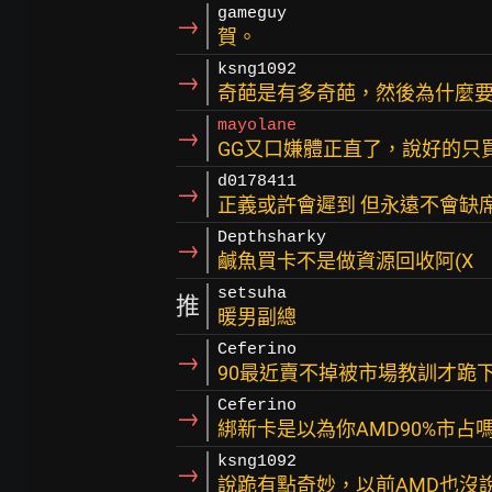
gameguy
→
賀。
ksng1092
→
奇葩是有多奇葩，然後為什麼要
mayolane
→
GG又口嫌體正直了，說好的只
d0178411
→
正義或許會遲到 但永遠不會缺
Depthsharky
→
鹹魚買卡不是做資源回收阿(X
setsuha
推
暖男副總
Ceferino
→
90最近賣不掉被市場教訓才跪
Ceferino
→
綁新卡是以為你AMD90%市占
ksng1092
→
說跪有點奇妙，以前AMD也沒