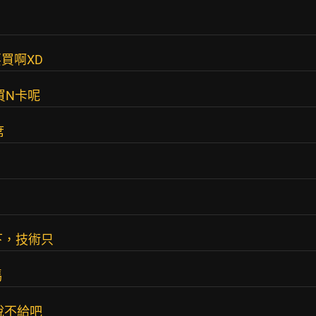
買啊XD
買N卡呢
席
下，技術只
嗎
說不給吧