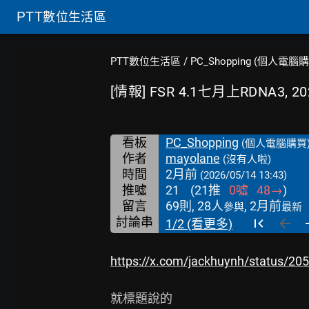
PTT
數位生活區
PTT數位生活區
/
PC_Shopping (個人電腦
[情報] FSR 4.1七月上RDNA3, 
看板
PC_Shopping
(個人電腦購買
作者
mayolane
(沒有人啦)
時間
2月前
(2026/05/14 13:43)
推噓
21
(
21
推
0
噓
48
→
)
留言
69則, 28人
, 2月前
參與
最新
討論串
1/2 (看更多)
https://x.com/jackhuynh/status/2
就標題說的
