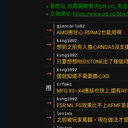
※ 發信站: 批踢踢實業坊(ptt.cc), 來自: 3
※ 文章網址: 
https://www.ptt.cc/bb
giancarlo82
→
AMD揪甘心 RDNA2也能用啊
ksng1092
→
想到之前有人擔心RNDA5沒支援
ksng1092
→
只要想想REDSTONE出了幾個
ksng1092
→
援就知道不需要擔心XD
trfmk1
推
MFG X3~X4應該也快上,還有AF
ksng1092
→
FSR ML FG效果比不上AFMF
leviva
→
之前被玩家罵翻，現在做法才