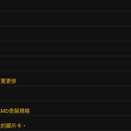
被罵更慘
AMD奇葩規格
援的顯示卡，