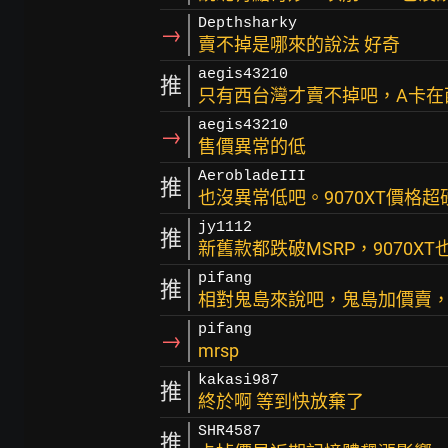
Depthsharky
→
賣不掉是哪來的說法 好奇
aegis43210
推
只有西台灣才賣不掉吧，A卡在
aegis43210
→
售價異常的低
AerobladeIII
推
也沒異常低吧。9070XT價格超
jy1112
推
新舊款都跌破MSRP，9070XT
pifang
推
相對鬼島來說吧，鬼島加價賣
pifang
→
mrsp
kakasi987
推
終於啊 等到快放棄了
SHR4587
推