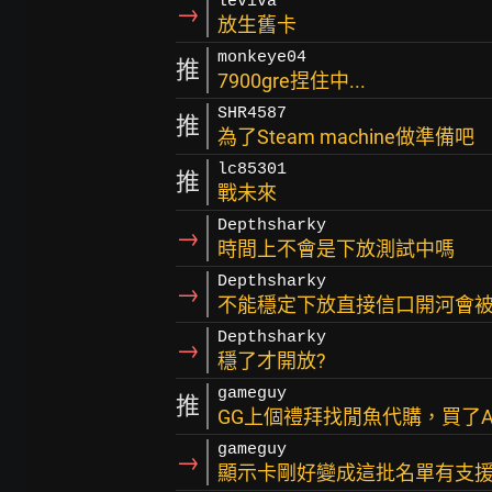
leviva
→
放生舊卡
monkeye04
推
7900gre捏住中...
SHR4587
推
為了Steam machine做準備吧
lc85301
推
戰未來
Depthsharky
→
時間上不會是下放測試中嗎
Depthsharky
→
不能穩定下放直接信口開河會
Depthsharky
→
穩了才開放?
gameguy
推
GG上個禮拜找閒魚代購，買了
gameguy
→
顯示卡剛好變成這批名單有支