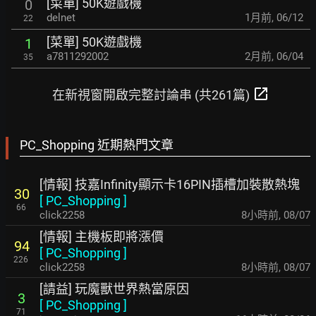
[菜單] 50K遊戲機
0
delnet
1月前
,
06/12
22
[菜單] 50K遊戲機
1
a7811292002
2月前
,
06/04
35
open_in_new
在新視窗開啟完整討論串 (共261篇)
PC_Shopping 近期熱門文章
[情報] 技嘉Infinity顯示卡16PIN插槽加裝散熱塊
30
[
PC_Shopping
]
66
click2258
8小時前
,
08/07
[情報] 主機板即將漲價
94
[
PC_Shopping
]
226
click2258
8小時前
,
08/07
[請益] 玩魔獸世界熱當原因
3
[
PC_Shopping
]
71