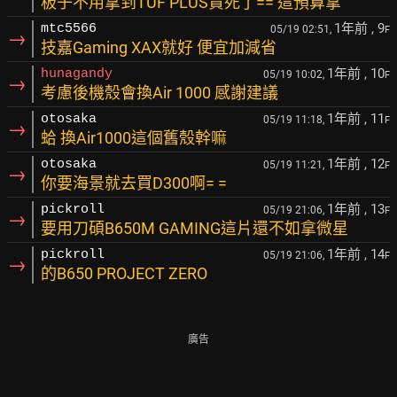
板子不用拿到TUF PLUS貴死了== 這預算拿
1年前
, 9
mtc5566
05/19 02:51,
F
→
技嘉Gaming XAX就好 便宜加減省
1年前
, 10
hunagandy
05/19 10:02,
F
→
考慮後機殼會換Air 1000 感謝建議
1年前
, 11
otosaka
05/19 11:18,
F
→
蛤 換Air1000這個舊殼幹嘛
1年前
, 12
otosaka
05/19 11:21,
F
→
你要海景就去買D300啊= =
1年前
, 13
pickroll
05/19 21:06,
F
→
要用刀碩B650M GAMING這片還不如拿微星
1年前
, 14
pickroll
05/19 21:06,
F
→
的B650 PROJECT ZERO
廣告