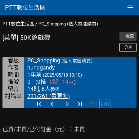
PTT
數位生活區
PTT數位生活區
/
PC_Shopping (個人電腦購買)
[菜單] 50K遊戲機
＋收藏
分享
看板
PC_Shopping
(個人電腦購買)
作者
hunagandy
時間
1年前
(2025/05/18 10:10)
推噓
0
(
0
推
0
噓
14
→
)
留言
14則, 6人
參與
討論串
221/261 (看更多)
說明
已買/未買/已付訂金（元）：未買
