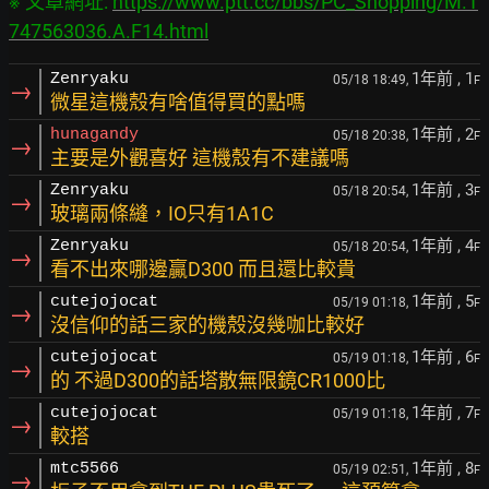
※ 文章網址: 
https://www.ptt.cc/bbs/PC_Shopping/M.1
747563036.A.F14.html
1年前
, 1
Zenryaku
05/18 18:49,
F
→
微星這機殼有啥值得買的點嗎
1年前
, 2
hunagandy
05/18 20:38,
F
→
主要是外觀喜好 這機殼有不建議嗎
1年前
, 3
Zenryaku
05/18 20:54,
F
→
玻璃兩條縫，IO只有1A1C
1年前
, 4
Zenryaku
05/18 20:54,
F
→
看不出來哪邊贏D300 而且還比較貴
1年前
, 5
cutejojocat
05/19 01:18,
F
→
沒信仰的話三家的機殼沒幾咖比較好
1年前
, 6
cutejojocat
05/19 01:18,
F
→
的 不過D300的話塔散無限鏡CR1000比
1年前
, 7
cutejojocat
05/19 01:18,
F
→
較搭
1年前
, 8
mtc5566
05/19 02:51,
F
→