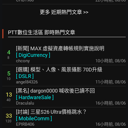
CHB1980
22小時前
,
08/06
更多 近期熱門文章 >>
PTT數位生活區 即時熱門文章
[新聞] MAX 虛擬資產轉帳規則實施說明
4
[
DigiCurrency
]
8
chcony
10小時前
,
08/06
[選購] 模型、人像、風景攝影 70D升級
5
[
DSLR
]
10
angel84326
11小時前
,
08/06
[黑名] dargon0000 喊收後已讀不回
13
[
HardwareSale
]
40
Draculalu
16小時前
,
08/06
[討論] 三星S26 Ultra價格跳水？
33
[
MobileComm
]
120
EPIRB406
16小時前
,
08/06