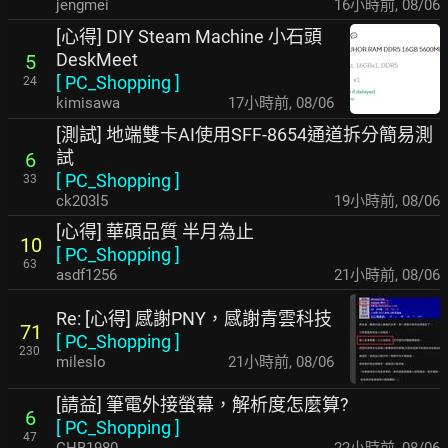
jengmei
16小時前
,
08/06
[心得] DIY Steam Machine 小石頭
DeskMeet
5
[
PC_Shopping
]
24
kimisawa
17小時前
,
08/06
[測試] 地端雙卡AI使用SFF-8654通道拆分簡易測
試
6
[
PC_Shopping
]
33
ck203l5
19小時前
,
08/06
[心得] 華碩品質 半月為止
10
[
PC_Shopping
]
63
asdf1256
21小時前
,
08/06
Re: [心得] 感謝PNY，感謝青雲科技
71
[
PC_Shopping
]
230
mileslo
21小時前
,
08/06
[請益] 筆電外接螢幕，解析度怎麼算?
6
[
PC_Shopping
]
47