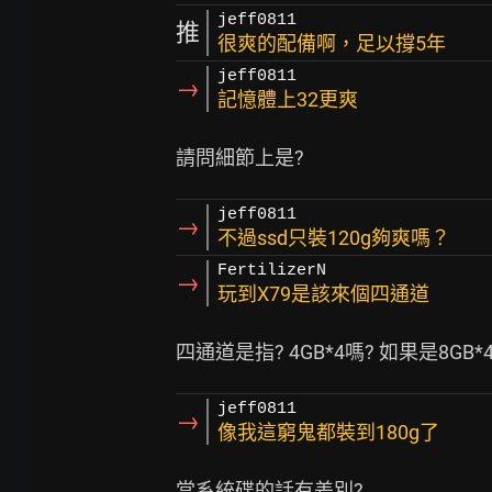
jeff0811
推
很爽的配備啊，足以撐5年
jeff0811
→
記憶體上32更爽
jeff0811
→
不過ssd只裝120g夠爽嗎？
FertilizerN
→
玩到X79是該來個四通道
jeff0811
→
像我這窮鬼都裝到180g了