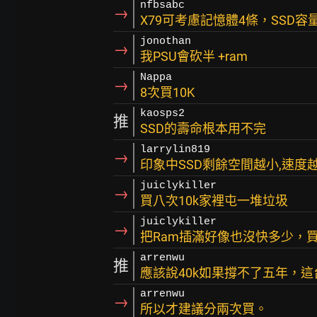
nfbsabc
→
X79可考慮記憶體4條，SSD
jonothan
→
我PSU會砍半 +ram
Nappa
→
8次買10K
kaosps2
推
SSD的壽命根本用不完
larrylin819
→
印象中SSD剩餘空間越小,速度
juiclykiller
→
買八次10k家裡屯一堆垃圾
juiclykiller
→
把Ram插滿好像也沒快多少，買
arrenwu
推
應該說40k如果撐不了五年，這
arrenwu
→
所以才建議分兩次買。