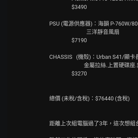
                  $3490

PSU (電源供應器)：海韻 P-760W/
                              三洋靜音風扇

                  $7190

CHASSIS   (機殼)：Urban S41/顯卡
                            金屬拉絲.上置硬碟座.無吸音棉

                  $3270

總價 (未稅/含稅)：$76440 (含稅)

距離上次組電腦過了3年，這次想組台