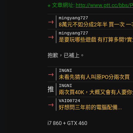
※ 文章網址: 
http://www.ptt.cc/bbs
mingyang727
→
8萬元不如分成2年半 買一次 一
mingyang727
→
是要玩哪些遊戲 有打算多開?實
INGNI
→
未看先猜有人叫原PO分兩次買
INGNI
推
兩次買40K，大概又會有人要你分四次
VAIO0724
→
好想問三年前的電腦配備...