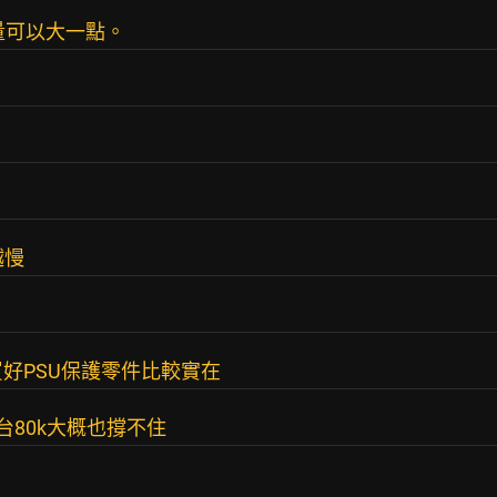
容量可以大一點。
越慢
好PSU保護零件比較實在
台80k大概也撐不住