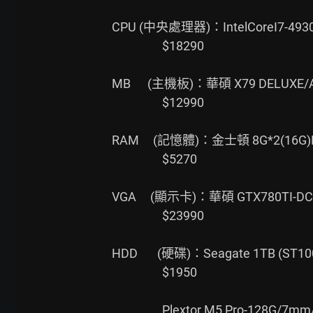
CPU (中央處理器)：IntelCoreI7-4930
                  $18290

MB      (主機板)：華碩 X79 DELUXE
                  $12990

RAM     (記憶體)：金士頓 8G*2(16G
                  $5270

VGA     (顯示卡)：華碩 GTX780TI-DC2
                  $23990

HDD       (硬碟)：Seagate 1TB (
                  $1950

                  Plextor M5 Pro-128G/7mm/讀:540/寫340/同步/五年保/Xtreme版本
