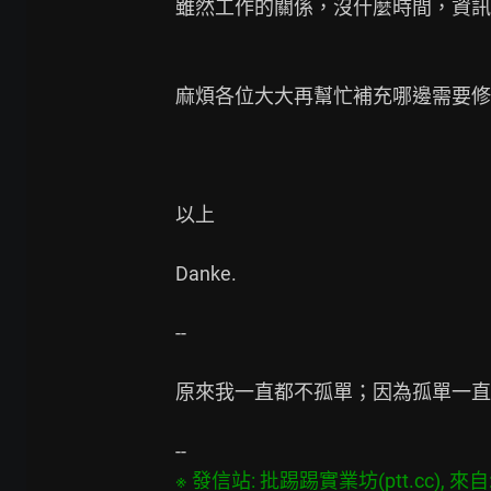
雖然工作的關係，沒什麼時間，資訊脫
麻煩各位大大再幫忙補充哪邊需要修
以上

Danke.

--

原來我一直都不孤單；因為孤單一直
※ 發信站: 批踢踢實業坊(ptt.cc), 來自: 2