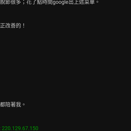
節很多；花了點時間google出上述菜單。

正改善的！

都陪著我。

20.129.67.150
