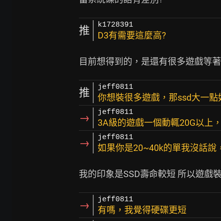
k1728391
推
D3有需要這麼高?
jeff0811
推
你想裝很多遊戲，那ssd大一點
jeff0811
→
3A級的遊戲一個動輒20G以上，
jeff0811
→
如果你是20~40k的單我沒話說
jeff0811
→
有嗎，我覺得硬碟更短