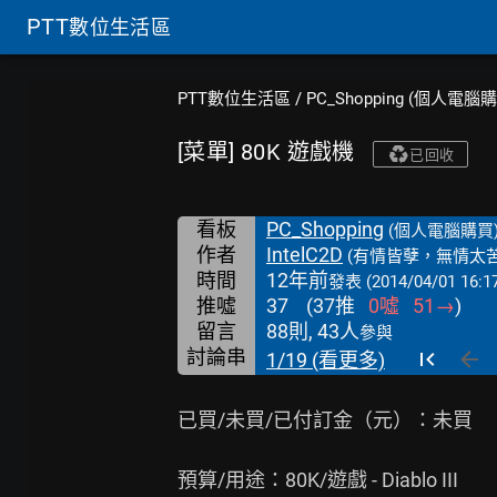
PTT
數位生活區
PTT數位生活區
/
PC_Shopping (個人電腦
[菜單] 80K 遊戲機
已回收
看板
PC_Shopping
(個人電腦購買
作者
IntelC2D
(有情皆孽，無情太苦
時間
12年前
發表
(2014/04/01 16:1
推噓
37
(
37
推
0
噓
51
→
)
留言
88則, 43人
參與
討論串
1/19 (看更多)
已買/未買/已付訂金（元）：未買

預算/用途：80K/遊戲 - Diablo III
