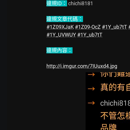
違規ID：
 chichi8181

違規文章代碼：
#1Z09XJaK
#1Z09-OcZ
#1Y_ub7tT
#1Y_UVWUY
#1Y_ub7tT
違規內容：
http://i.imgur.com/7IUuxd4.jpg