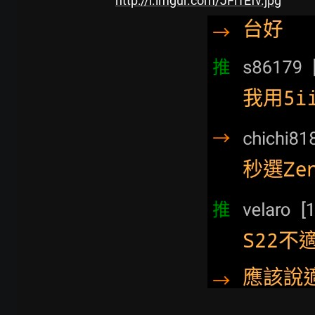
http://i.imgur.com/JFl1Efv.jpg