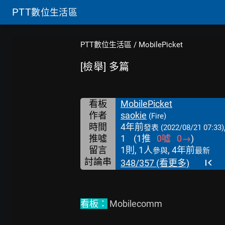
PTT
數位生活區
PTT數位生活區
/
MobilePicket
[檢舉] 多篇
看板
MobilePicket
作者
saokie
(Fire)
時間
4年前
發表
(2022/08/21 07:33)
推噓
1
(
1
推
0
噓
0
→
)
留言
1則, 1人
, 4年前
參與
最新
討論串
348/357 (看更多)
看板：
 Mobilecomm
