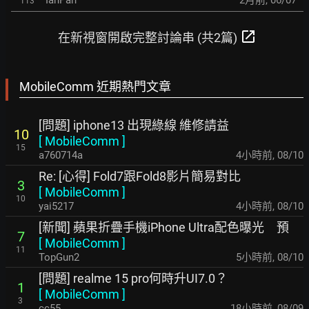
IanPan
2月前
,
06/07
113
open_in_new
在新視窗開啟完整討論串 (共2篇)
MobileComm 近期熱門文章
[問題] iphone13 出現綠線 維修請益
10
[
MobileComm
]
15
a760714a
4小時前
,
08/10
Re: [心得] Fold7跟Fold8影片簡易對比
3
[
MobileComm
]
10
yai5217
4小時前
,
08/10
[新聞] 蘋果折疊手機iPhone Ultra配色曝光 預
7
[
MobileComm
]
11
TopGun2
5小時前
,
08/10
[問題] realme 15 pro何時升UI7.0？
1
[
MobileComm
]
3
cc55
18小時前
,
08/09