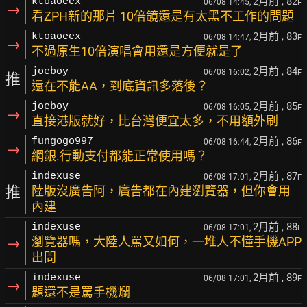
2月前
, 82
ktoaoeex
06/08 14:45,
F
→
看ZPH新的那片 10倍鏡還是有太黑不工作的問題
2月前
, 83
ktoaoeex
06/08 14:47,
F
→
不過原生10倍演唱會用還是方便就是了
2月前
, 84
joeboy
06/08 16:02,
F
推
還在不能AA，到底資訊多落後？
2月前
, 85
joeboy
06/08 16:05,
F
→
直接港版就好，比台灣便宜太多，不用額外刷
2月前
, 86
fungogo997
06/08 16:44,
F
→
網銀.行動支付都能正常使用嗎？
2月前
, 87
indexuse
06/08 17:01,
F
推
陸版沒廣告阿，廣告都在內建瀏覽器，但你會用
內建
2月前
, 88
indexuse
06/08 17:01,
F
→
瀏覽器嗎，大陸人罵又如何，一堆人不懂手機APP
出問
2月前
, 89
indexuse
06/08 17:01,
F
→
題還不是罵手機爛