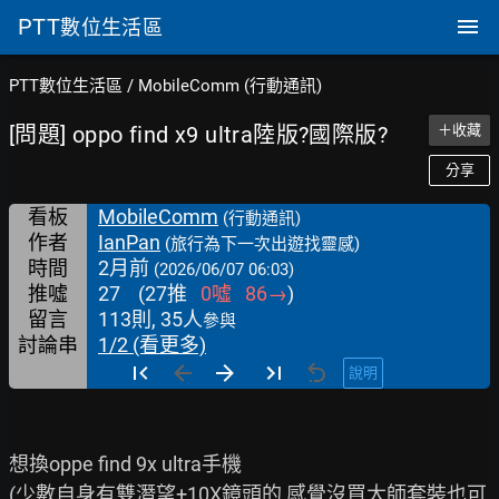
PTT
數位生活區
PTT數位生活區
/
MobileComm (行動通訊)
[問題] oppo find x9 ultra陸版?國際版?
＋收藏
分享
看板
MobileComm
(行動通訊)
作者
IanPan
(旅行為下一次出遊找靈感)
時間
2月前
(2026/06/07 06:03)
推噓
27
(
27
推
0
噓
86
→
)
留言
113則, 35人
參與
討論串
1/2 (看更多)
說明
想換oppe find 9x ultra手機

(少數自身有雙潛望+10X鏡頭的 感覺沒買大師套裝也可