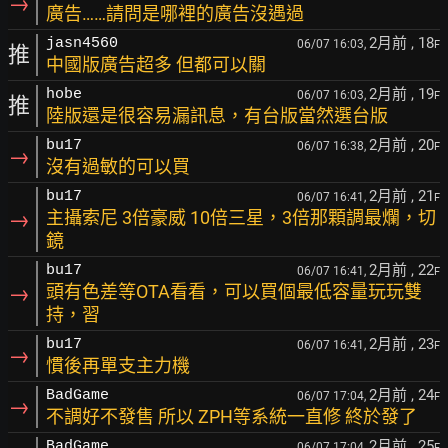
→
廣告……請問是哪裡的廣告沒遇過
2月前
, 18
jasn4560
06/07 16:03,
F
推
中國版廣告超多 但都可以關
2月前
, 19
hobe
06/07 16:03,
F
推
陸版還是很容易漏訊息，有台版當然選台版
2月前
, 20
bu17
06/07 16:38,
F
→
沒有過敏的可以買
2月前
, 21
bu17
06/07 16:41,
F
→
主攝索尼 3倍豪威 10倍三星，3倍那顆調最爛，切
鏡
2月前
, 22
bu17
06/07 16:41,
F
→
頭有色差等OTA看看，可以買個最低容量玩玩雙
持，習
2月前
, 23
bu17
06/07 16:41,
F
→
慣後再單支主力機
2月前
, 24
BadGame
06/07 17:04,
F
→
不調好不發售 所以 ZPH等系統一直修 終於發了
2月前
, 25
BadGame
06/07 17:04,
F