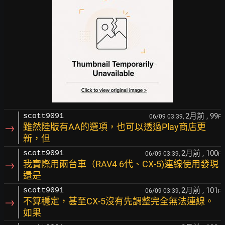
2月前
, 99
scott9091
06/09 03:39,
F
→
雖然陸版有AA的選項，也可以透過Play商店更
新，但
2月前
, 100
scott9091
06/09 03:39,
F
→
我實際用兩台車（RAV4 6代、CX-5)連線使用發現
還是
2月前
, 101
scott9091
06/09 03:39,
F
→
不算穩定，甚至CX-5沒有先調整完全無法連線。
如果