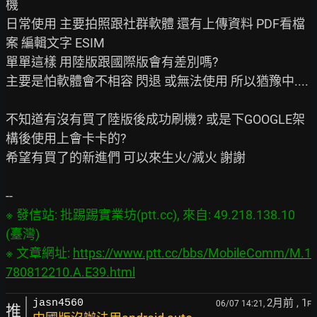
機

日常使用 主要拍照跟社群軟體 還有上傳資料 PDF看檔
案 編輯文字 ESIM

單單這樣 用陸版跟國際版會有差別嗎?

主要是怕軟體會不相容 閃退 或無法使用 所以猶豫中....

不知道有沒有買了陸版後成功刷機? 或是下GOOGLE架
構後使用上會卡卡的?

希望有買了的新進們 可以來生火/滅火 謝謝

※ 發信站: 批踢踢實業坊(ptt.cc), 來自: 49.218.138.10 
(臺灣)

※ 文章網址: 
https://www.ptt.cc/bbs/MobileComm/M.1
780812210.A.E39.html
2月前
, 1
jasn4560
06/07 14:21,
F
推