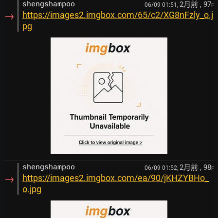
2月前
, 97
shengshampoo
06/09 01:51,
F
→
https://images2.imgbox.com/65/c2/XG8nFzly_o.j
pg
2月前
, 98
shengshampoo
06/09 01:52,
F
→
https://images2.imgbox.com/ea/90/jKHZYBHo_
o.jpg