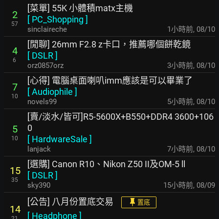
[菜單] 55K 小體積matx主機
2
[
PC_Shopping
]
57
sinclaireche
1小時前
,
08/10
[閒聊] 26mm F2.8 z卡口，推薦哪個餅乾鏡
4
[
DSLR
]
6
orz0857orz
3小時前
,
08/10
[心得] 電腦桌面喇叭imm應該是可以畢業了
7
[
Audiophile
]
10
novels99
5小時前
,
08/10
[賣/淡水/皆可]R5-5600X+B550+DDR4 3600+106
0
5
[
HardwareSale
]
10
lanjack
7小時前
,
08/10
[選購] Canon R10、Nikon Z50 II及OM-5 ll
15
[
DSLR
]
35
sky390
15小時前
,
08/09
[公告] 八月份置底交易
置底
14
[
Headphone
]
21