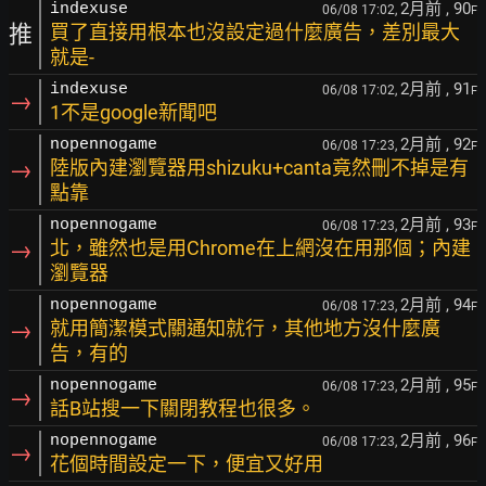
2月前
, 90
indexuse
06/08 17:02,
F
推
買了直接用根本也沒設定過什麼廣告，差別最大
就是-
2月前
, 91
indexuse
06/08 17:02,
F
→
1不是google新聞吧
2月前
, 92
nopennogame
06/08 17:23,
F
→
陸版內建瀏覽器用shizuku+canta竟然刪不掉是有
點靠
2月前
, 93
nopennogame
06/08 17:23,
F
→
北，雖然也是用Chrome在上網沒在用那個；內建
瀏覽器
2月前
, 94
nopennogame
06/08 17:23,
F
→
就用簡潔模式關通知就行，其他地方沒什麼廣
告，有的
2月前
, 95
nopennogame
06/08 17:23,
F
→
話B站搜一下關閉教程也很多。
2月前
, 96
nopennogame
06/08 17:23,
F
→
花個時間設定一下，便宜又好用