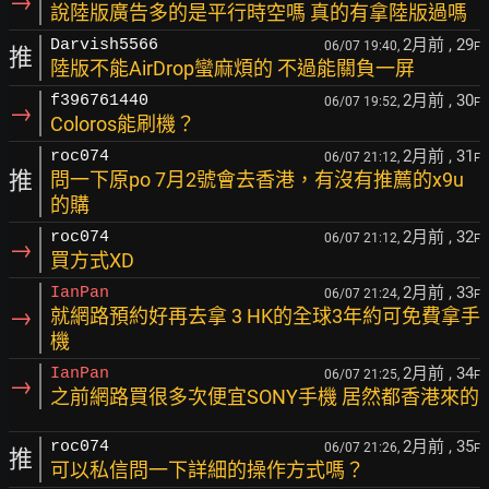
→
說陸版廣告多的是平行時空嗎 真的有拿陸版過嗎
2月前
, 29
Darvish5566
06/07 19:40,
F
推
陸版不能AirDrop蠻麻煩的 不過能關負一屏
2月前
, 30
f396761440
06/07 19:52,
F
→
Coloros能刷機？
2月前
, 31
roc074
06/07 21:12,
F
推
問一下原po 7月2號會去香港，有沒有推薦的x9u
的購
2月前
, 32
roc074
06/07 21:12,
F
→
買方式XD
2月前
, 33
IanPan
06/07 21:24,
F
→
就網路預約好再去拿 3 HK的全球3年約可免費拿手
機
2月前
, 34
IanPan
06/07 21:25,
F
→
之前網路買很多次便宜SONY手機 居然都香港來的
2月前
, 35
roc074
06/07 21:26,
F
推
可以私信問一下詳細的操作方式嗎？