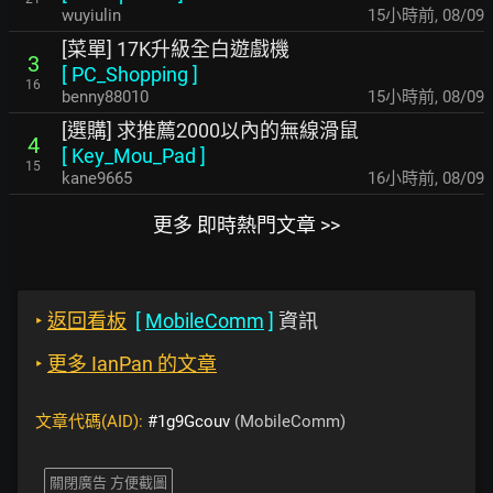
wuyiulin
15小時前
,
08/09
[菜單] 17K升級全白遊戲機
3
[
PC_Shopping
]
16
benny88010
15小時前
,
08/09
[選購] 求推薦2000以內的無線滑鼠
4
[
Key_Mou_Pad
]
15
kane9665
16小時前
,
08/09
更多 即時熱門文章 >>
‣
返回看板
[
MobileComm
]
資訊
‣
更多 IanPan 的文章
文章代碼(AID):
#1g9Gcouv
(MobileComm)
關閉廣告 方便截圖