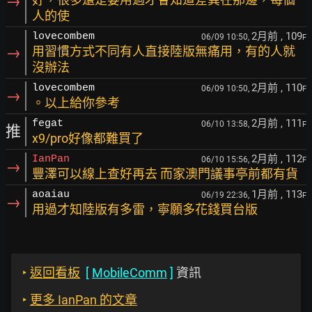
→
人的使
2月前
, 109
lovecombem
06/09 10:50,
F
→
用習慣方式不同有人直接陸版無痛用，有的人就
沒辦法
2月前
, 110
lovecombem
06/09 10:50,
F
→
。以上給你參考
2月前
, 111
fegat
06/10 13:58,
F
推
x9/pro好像都難買了
2月前
, 112
IanPan
06/10 15:56,
F
→
豐澤可以線上查好再去 而家澳門議事亭前都有貨
1月前
, 113
aoaiau
06/19 22:36,
F
→
用過才知陸版有多雷，寧願多花錢買台版
‣
返回看板
[
MobileComm
]
資訊
‣
更多 IanPan 的文章