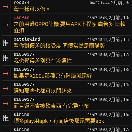
2月前
, 9
roc074
06/07 14:44,
F
→
灣一樣可以修。
2月前
, 10
IanPan
06/07 15:09,
F
→
之前用過OPPO陸機 要用APK下程序 廣告多 比較
麻煩
2月前
, 11
battlewind
06/07 15:11,
F
推
看你對價差的接受度 同價當然是國際版
2月前
, 12
s1060377
06/07 15:48,
F
推
我也覺得差別只在流通性
2月前
, 13
s1060377
06/07 15:49,
F
→
如果是X200u那種只有陸版就還好
2月前
, 14
s1060377
06/07 15:49,
F
→
通知那些也都可以開起來
2月前
, 15
s1060377
06/07 15:50,
F
→
而且還不會被砍東西 有完整小布
2月前
, 16
sirins
06/07 15:53,
F
推
頂多play用apk，有商店後那還需要apk
2月前
, 17
sirins
06/07 15:53,
F