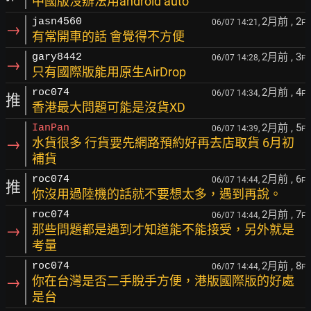
中國版沒辦法用android auto
2月前
, 2
jasn4560
06/07 14:21,
F
→
有常開車的話 會覺得不方便
2月前
, 3
gary8442
06/07 14:28,
F
→
只有國際版能用原生AirDrop
2月前
, 4
roc074
06/07 14:34,
F
推
香港最大問題可能是沒貨XD
2月前
, 5
IanPan
06/07 14:39,
F
→
水貨很多 行貨要先網路預約好再去店取貨 6月初
補貨
2月前
, 6
roc074
06/07 14:44,
F
推
你沒用過陸機的話就不要想太多，遇到再說。
2月前
, 7
roc074
06/07 14:44,
F
→
那些問題都是遇到才知道能不能接受，另外就是
考量
2月前
, 8
roc074
06/07 14:44,
F
→
你在台灣是否二手脫手方便，港版國際版的好處
是台