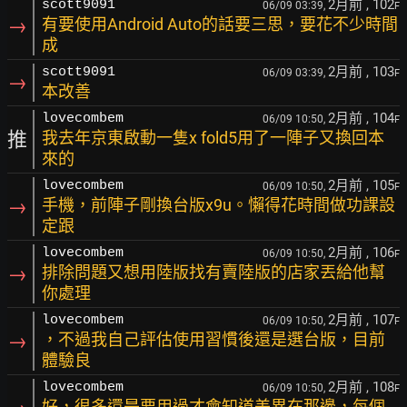
2月前
, 102
scott9091
06/09 03:39,
F
→
有要使用Android Auto的話要三思，要花不少時間
成
2月前
, 103
scott9091
06/09 03:39,
F
→
本改善
2月前
, 104
lovecombem
06/09 10:50,
F
推
我去年京東啟動一隻x fold5用了一陣子又換回本
來的
2月前
, 105
lovecombem
06/09 10:50,
F
→
手機，前陣子剛換台版x9u。懶得花時間做功課設
定跟
2月前
, 106
lovecombem
06/09 10:50,
F
→
排除問題又想用陸版找有賣陸版的店家丟給他幫
你處理
2月前
, 107
lovecombem
06/09 10:50,
F
→
，不過我自己評估使用習慣後還是選台版，目前
體驗良
2月前
, 108
lovecombem
06/09 10:50,
F
好，很多還是要用過才會知道差異在那邊，每個