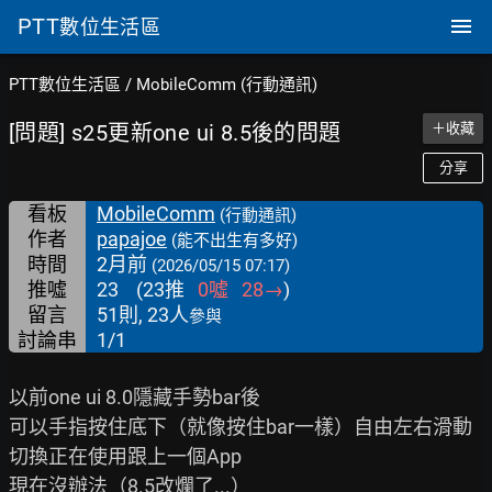
PTT
數位生活區
PTT數位生活區
/
MobileComm (行動通訊)
[問題] s25更新one ui 8.5後的問題
＋收藏
分享
看板
MobileComm
(行動通訊)
作者
papajoe
(能不出生有多好)
時間
2月前
(2026/05/15 07:17)
推噓
23
(
23
推
0
噓
28
→
)
留言
51則, 23人
參與
討論串
1/1
以前one ui 8.0隱藏手勢bar後

可以手指按住底下（就像按住bar一樣）自由左右滑動
切換正在使用跟上一個App

現在沒辦法（8.5改爛了...）
