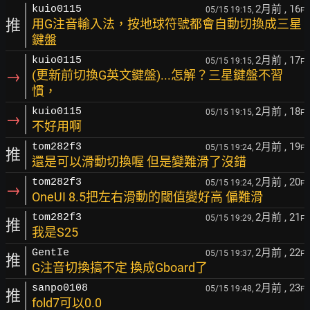
2月前
, 16
kuio0115
05/15 19:15,
F
推
用G注音輸入法，按地球符號都會自動切換成三星
鍵盤
2月前
, 17
kuio0115
05/15 19:15,
F
→
(更新前切換G英文鍵盤)...怎解？三星鍵盤不習
慣，
2月前
, 18
kuio0115
05/15 19:15,
F
→
不好用啊
2月前
, 19
tom282f3
05/15 19:24,
F
推
還是可以滑動切換喔 但是變難滑了沒錯
2月前
, 20
tom282f3
05/15 19:24,
F
→
OneUI 8.5把左右滑動的閾值變好高 偏難滑
2月前
, 21
tom282f3
05/15 19:29,
F
推
我是S25
2月前
, 22
GentIe
05/15 19:37,
F
推
G注音切換搞不定 換成Gboard了
2月前
, 23
sanpo0108
05/15 19:48,
F
推
fold7可以0.0