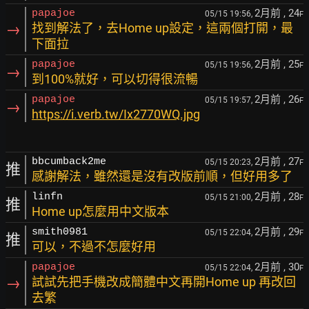
2月前
, 24
papajoe
05/15 19:56,
F
→
找到解法了，去Home up設定，這兩個打開，最
下面拉
2月前
, 25
papajoe
05/15 19:56,
F
→
到100%就好，可以切得很流暢
2月前
, 26
papajoe
05/15 19:57,
F
→
https://i.verb.tw/Ix2770WQ.jpg
2月前
, 27
bbcumback2me
05/15 20:23,
F
推
感謝解法，雖然還是沒有改版前順，但好用多了
2月前
, 28
linfn
05/15 21:00,
F
推
Home up怎麼用中文版本
2月前
, 29
smith0981
05/15 22:04,
F
推
可以，不過不怎麼好用
2月前
, 30
papajoe
05/15 22:04,
F
→
試試先把手機改成簡體中文再開Home up 再改回
去繁