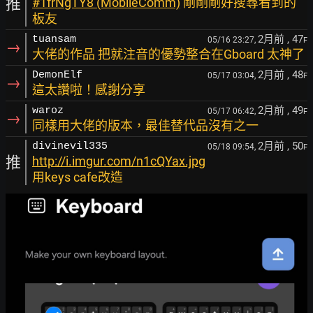
推
#1frNgTY8 (MobileComm)
剛剛剛好搜尋看到的
板友
2月前
, 47
tuansam
05/16 23:27,
F
→
大佬的作品 把就注音的優勢整合在Gboard 太神了
2月前
, 48
DemonElf
05/17 03:04,
F
→
這太讚啦！感謝分享
2月前
, 49
waroz
05/17 06:42,
F
→
同樣用大佬的版本，最佳替代品沒有之一
2月前
, 50
divinevil335
05/18 09:54,
F
推
http://i.imgur.com/n1cQYax.jpg
用keys cafe改造