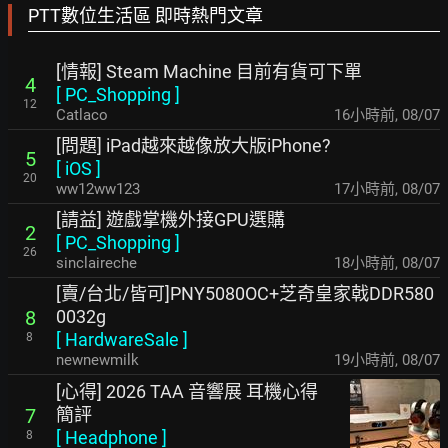
PTT數位生活區 即時熱門文章
[情報] Steam Machine 目前有貨可下單
4
[
PC_Shopping
]
12
Catlaco
16小時前
,
08/07
[問題] iPad越來越像放大版iPhone?
5
[
iOS
]
20
ww12ww123
17小時前
,
08/07
[請益] 遊戲掌機外接GPU選購
2
[
PC_Shopping
]
26
sinclaireche
18小時前
,
08/07
[賣/台北/皆可]PNY5080OC+芝奇皇家戟DDR580
0032g
8
[
HardwareSale
]
8
newnewmilk
19小時前
,
08/07
[心得] 2026 TAA 音響展 耳機心得
簡評
7
[
Headphone
]
8