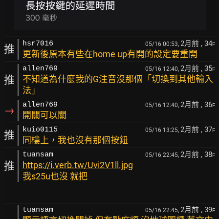
2月前
, 34
hsr7016
05/16 00:53,
F
推
更新後原本有些在home up有開的設定要重開
2月前
, 35
allen769
05/16 12:40,
F
推
不知道為什麼我的G注音沒那個「切換到其他輸入
法」
2月前
, 36
allen769
05/16 12:40,
F
→
開關可以關
2月前
, 37
kuio0115
05/16 13:25,
F
推
同樓上，我也沒有那個按鈕
2月前
, 38
tuansam
05/16 22:45,
F
推
https://i.verb.tw/Uvi2V1ll.jpg
我s25u也沒 就把
2月前
, 39
tuansam
05/16 22:45,
F