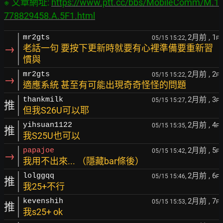
※ 文章網址: 
https://www.ptt.cc/bbs/MobileComm/M.1
778829458.A.5F1.html
2月前
, 1
mr2gts
05/15 15:22,
F
→
老話一句 要按下更新時就要有心裡準備要重新習
慣與
2月前
, 2
mr2gts
05/15 15:22,
F
→
適應系統 甚至有可能出現奇奇怪怪的問題
2月前
, 3
thankmilk
05/15 15:27,
F
推
但我S26U可以耶
2月前
, 4
yihsuan1122
05/15 15:35,
F
推
我S25U也可以
2月前
, 5
papajoe
05/15 15:42,
F
→
我用不出來... （隱藏bar條後）
2月前
, 6
lolggqq
05/15 15:46,
F
推
我25+不行
2月前
, 7
kevenshih
05/15 15:53,
F
推
我s25+ ok