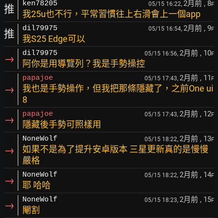
2月前
, 8
ken78205
05/15 16:22,
F
推
我25u也不行，平常習慣往上右滑會上一個app
2月前
, 9
dil79975
05/15 16:54,
F
推
我S25 Edge可以
2月前
, 10
dil79975
05/15 16:56,
F
→
阿你是用導覽列？我是手勢操控
2月前
, 11
papajoe
05/15 17:43,
F
→
我也是手勢操作，但我把那條隱藏了，之前One ui
8
2月前
, 12
papajoe
05/15 17:43,
F
→
隱藏後手勢可照樣用
2月前
, 13
NoneWolf
05/15 18:22,
F
→
如果不是為了提升安卓版本 三星更新真的是慢慢
嚴格
2月前
, 14
NoneWolf
05/15 18:22,
F
→
耶 哈哈
2月前
, 15
NoneWolf
05/15 18:23,
F
→
閹割