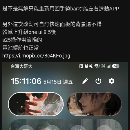
是不是無解只能重新用回手勢bar才能左右滑動APP

另外這次改動可自訂快速面板的背景還不錯

體感上升級one ui 8.5後

s25操作蠻流暢的

https://i.mopix.cc/8c4KFo.jpg