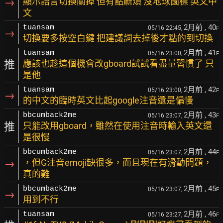
→
顯示語言切換關掉 但有點麻煩 沒地球圖標 英文中
文
2月前
, 40
tuansam
05/16 22:45,
F
→
切換要多按空白鍵 把建議詞去掉後才點的到切換
2月前
, 41
tuansam
05/16 23:00,
F
推
應該也趁這個機會改gboard試試看盡量習慣了 只
是他
2月前
, 42
tuansam
05/16 23:00,
F
→
的中文的臨時英文比起google注音還是偏慢
2月前
, 43
bbcumback2me
05/16 23:07,
F
推
只能改用gboard，雖然在使用注音時輸入英文還
是很慢
2月前
, 44
bbcumback2me
05/16 23:07,
F
→
，但G注音emoji缺很多，而且現在有滑動問題，
真的難
2月前
, 45
bbcumback2me
05/16 23:07,
F
→
用到不行
2月前
, 46
tuansam
05/16 23:27,
F