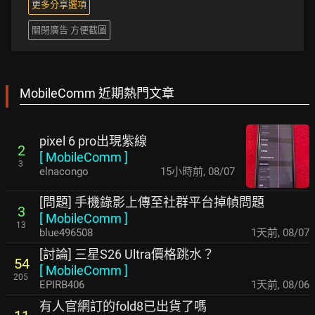
更多分享選項
關閉廣告 方便截圖
MobileComm 近期熱門文章
pixel 6 pro出現紫線
2
[
MobileComm
]
3
elnacongo
15小時前
,
08/07
[問題] 手機錄影上傳至社群平台掉幀問題
3
[
MobileComm
]
13
blue496508
1天前
,
08/07
[討論] 三星S26 Ultra價格跳水？
54
[
MobileComm
]
205
EPIRB406
1天前
,
08/06
有人官網訂的fold8已出貨了嗎