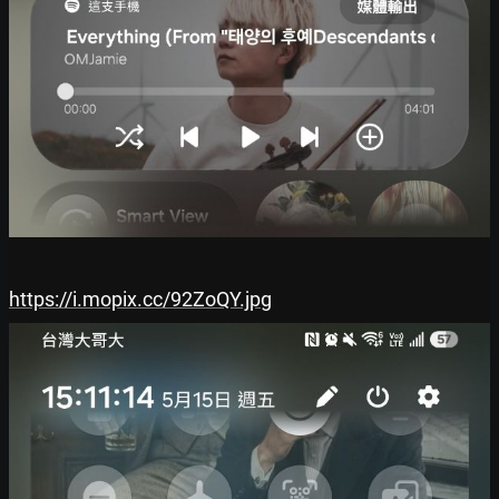
https://i.mopix.cc/92ZoQY.jpg