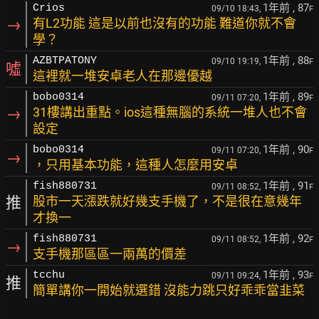
1年前
, 87
Crios
09/10 18:43,
F
→
有L2功能 這是以前也沒有的功能 難道你就不會
學？
1年前
, 88
AZBTPATONY
09/10 19:19,
F
噓
這裡就一堆安卓老人在那邊優越
1年前
, 89
bobo0314
09/11 07:20,
F
→
31樓講出重點。ios這種無腦的系統一堆人也不會
設定
1年前
, 90
bobo0314
09/11 07:20,
F
→
，只用基本功能，這種人怎麼用安卓
1年前
, 91
fish880731
09/11 08:52,
F
推
股市一天漲跌就好幾支手機了，不是很在意幾年
才換一
1年前
, 92
fish880731
09/11 08:52,
F
→
支手機那區區一兩萬的價差
1年前
, 93
tcchu
09/11 09:24,
F
推
簡單講你一開始就選錯 沒能力跳只好乖乖當韭菜