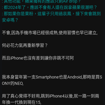
: 其他功能，蘋果獨有的應該只剩Air drop ?

: 都2024年了，應該不會有人還在說拿蘋果很潮吧？

: 那如果你是果粉，這輩子只用過哀鳳，接下來會跳到
不會,因為手機市場已經很成熟,使用習慣也早已建立,

何必花力氣再重新學習？

而且iPhone也沒有差到讓你非跳不可阿

我本身當年第一支Smartphone也是Android,那時是買S
ONY的NEO,

用了真心覺得不好用,跳到iPhone4以後,就一路一到兩
年換一代換到現在15,
