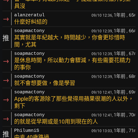
具沒
1年前
, 65
alanzeratul
09/10 12:36,
F
→
什麼好糾結的
1年前
, 66
soapmactony
09/10 12:39,
F
推
其實就是年紀越大，時間越少，你會更珍惜時
間，尤其
1年前
, 67
soapmactony
09/10 12:39,
F
→
是休息時間，所以動力會驟減，有些需要花精力
的事你
1年前
, 68
soapmactony
09/10 12:39,
F
→
就不會想要做，像是學習
1年前
, 69
soapmactony
09/10 12:41,
F
→
Apple的客源除了那些覺得用蘋果很潮的人以外，
剩下
1年前
, 70
soapmactony
09/10 12:41,
F
→
的就是從早期或是10用到現在的人
1年前
, 71
PhilumniS
09/10 13:03,
F
推
中肯 40歲路過