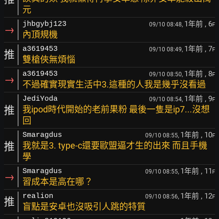
元
1年前
, 6
jhbgybj123
09/10 08:48,
F
→
內頂規機
1年前
, 7
a3619453
09/10 08:49,
F
推
雙槍俠無煩惱
1年前
, 8
a3619453
09/10 08:50,
F
→
不過確實現實生活中3.這種的人我是幾乎沒看過
1年前
, 9
JediYoda
09/10 08:54,
F
推
我ipod時代開始的老前果粉 最後一隻是ip7...沒想
回
1年前
, 10
Smaragdus
09/10 08:55,
F
推
我就是3. type-c還要歐盟逼才生的出來 而且手機
學
1年前
, 11
Smaragdus
09/10 08:55,
F
→
習成本是高在哪？
1年前
, 12
realion
09/10 08:56,
F
推
盲點是安卓也沒吸引人跳的特質