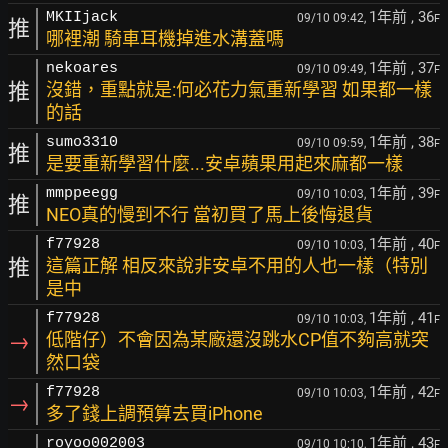
1年前
, 36
MKIIjack
09/10 09:42,
F
推
哪裡潮 騎車耳機掉進水溝蓋嗎
1年前
, 37
nekoares
09/10 09:49,
F
推
沒錯，重點就是:何必花力氣重新學習 如果都一樣
的話
1年前
, 38
sumo3310
09/10 09:59,
F
推
是要重新學習什麼...安卓蘋果用起來麻都一樣
1年前
, 39
mmppeegg
09/10 10:03,
F
推
NEO真的慢到不行 當初買了馬上後悔退貨
1年前
, 40
f77928
09/10 10:03,
F
推
這篇正解 相反來說非安卓不用的人也一樣（特別
是中
1年前
, 41
f77928
09/10 10:03,
F
→
低階仔）不會因為某廠還沒跳水CP值不夠高就突
然口袋
1年前
, 42
f77928
09/10 10:03,
F
→
多了錢上調預算去買iPhone
1年前
, 43
royoo002003
09/10 10:10,
F