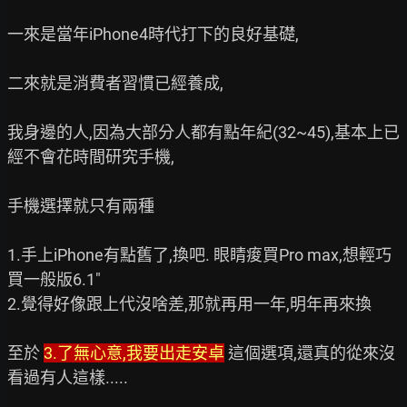
一來是當年iPhone4時代打下的良好基礎,

二來就是消費者習慣已經養成,

我身邊的人,因為大部分人都有點年紀(32~45),基本上已
經不會花時間研究手機,

手機選擇就只有兩種

1.手上iPhone有點舊了,換吧. 眼睛痠買Pro max,想輕巧
買一般版6.1"

2.覺得好像跟上代沒啥差,那就再用一年,明年再來換

至於 
3.了無心意,我要出走安卓
 這個選項,還真的從來沒
看過有人這樣.....
