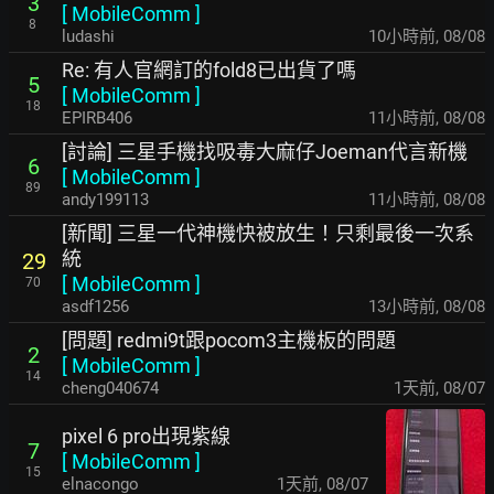
3
[
MobileComm
]
8
ludashi
10小時前
,
08/08
Re: 有人官網訂的fold8已出貨了嗎
5
[
MobileComm
]
18
EPIRB406
11小時前
,
08/08
[討論] 三星手機找吸毒大麻仔Joeman代言新機
6
[
MobileComm
]
89
andy199113
11小時前
,
08/08
[新聞] 三星一代神機快被放生！只剩最後一次系
統
29
[
MobileComm
]
70
asdf1256
13小時前
,
08/08
[問題] redmi9t跟pocom3主機板的問題
2
[
MobileComm
]
14
cheng040674
1天前
,
08/07
pixel 6 pro出現紫線
7
[
MobileComm
]
15
elnacongo
1天前
,
08/07