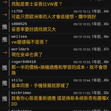
→
亮點是賓士妥善比VW差？
1年前
, 44
rz759
09/10 10:12,
F
→
可能只買歐洲車的人才會這樣想，爛中挑好
1年前
, 45
s800525
09/10 10:23,
F
推
妥善率要好請找頭又大
1年前
, 46
weilsea
09/10 10:33,
F
推
vw變速箱不是很？
1年前
, 47
worldark
09/10 10:33,
F
→
現在安卓也貴了
1年前
, 48
roger840410
09/10 10:35,
F
推
那一半的價格<換機適應和學習的成本，就不會想
換
1年前
, 49
stilu
09/10 10:44,
F
推
基本同意，手機發展就那樣了
1年前
, 50
micbrimac
09/10 11:02,
F
推
就看你心態是重新適應 還是換新系統新奇有趣囉X
DD