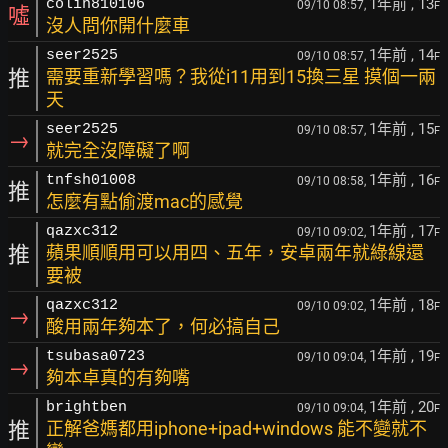
1年前
, 13
colin810106
09/10 08:57,
F
噓
沒人問你開什麼車
1年前
, 14
seer2525
09/10 08:57,
F
推
需要重新學習嗎？我從i11用到15換三星 摸個一兩
天
1年前
, 15
seer2525
09/10 08:57,
F
→
就完全沒障礙了啊
1年前
, 16
tnfsh01008
09/10 08:58,
F
推
怎麼有點偷渡mac的感覺
1年前
, 17
qazxc312
09/10 09:02,
F
推
蘋果順順用可以用四、五年，安卓兩年就綠線還
要被
1年前
, 18
qazxc312
09/10 09:02,
F
→
酸用兩年夠本了，何必搞自己
1年前
, 19
tsubasa0723
09/10 09:04,
F
→
夠本卓真的有夠嘴
1年前
, 20
brightben
09/10 09:04,
F
推
正解爸媽都用iphone+ipad+windows 能不變就不