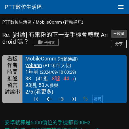
PTT
數位生活區
PTT數位生活區
/
MobileComm (行動通訊)
Re: [討論] 有果粉的下一支手機會轉戰 An
＋收藏
droid 嗎？
已刪文
分享
看板
MobileComm
(行動通訊)
作者
yokann
(PTT和平大使)
時間
1年前
(2024/09/10 00:29)
推噓
33
(
41
推
8
噓
44
→
)
留言
93則, 53人
參與
討論串
2/5 (看更多)
說明
: 安卓就算是5000價位的手機都有90Hz
