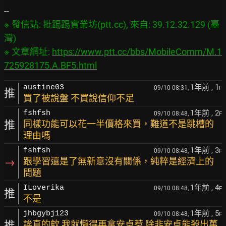
※ 發信站: 批踢踢實業坊(ptt.cc), 來自: 39.12.32.129 (臺
灣)

※ 文章網址: 
https://www.ptt.cc/bbs/MobileComm/M.1
725928175.A.BF5.html
1年前
, 1
austine03
09/10 08:31,
F
推
買了被說盤 不買說信仰不足
1年前
, 2
fshfsh
09/10 08:48,
F
推
同樣功能可以花一半價格來買，難道不是跳槽的
理由嗎
1年前
, 3
fshfsh
09/10 08:48,
F
→
跟學習還是了無新意沒有關係，純粹是經濟上的
問題
1年前
, 4
ILoverika
09/10 08:48,
F
推
不是
1年前
, 5
jhbgybj123
09/10 08:48,
F
推
誒真的欸 我就懶得再拿安卓惹 除非安卓能殺出萬