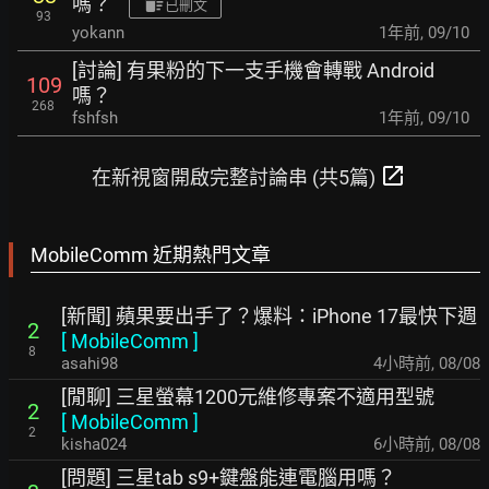
嗎？
已刪文
93
yokann
1年前
,
09/10
[討論] 有果粉的下一支手機會轉戰 Android
109
嗎？
268
fshfsh
1年前
,
09/10
open_in_new
在新視窗開啟完整討論串 (共5篇)
MobileComm 近期熱門文章
[新聞] 蘋果要出手了？爆料：iPhone 17最快下週
2
[
MobileComm
]
8
asahi98
4小時前
,
08/08
[閒聊] 三星螢幕1200元維修專案不適用型號
2
[
MobileComm
]
2
kisha024
6小時前
,
08/08
[問題] 三星tab s9+鍵盤能連電腦用嗎？