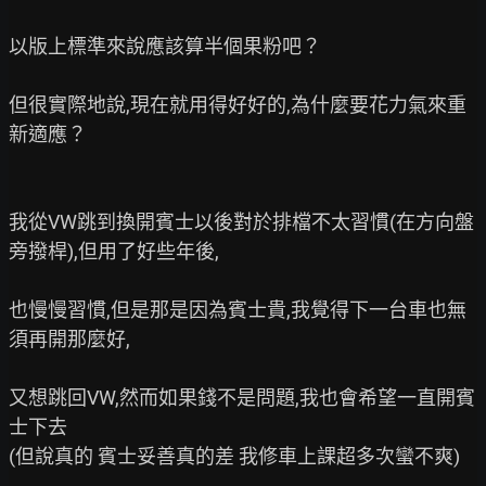
以版上標準來說應該算半個果粉吧？

但很實際地說,現在就用得好好的,為什麼要花力氣來重
新適應？

我從VW跳到換開賓士以後對於排檔不太習慣(在方向盤
旁撥桿),但用了好些年後,

也慢慢習慣,但是那是因為賓士貴,我覺得下一台車也無
須再開那麼好,

又想跳回VW,然而如果錢不是問題,我也會希望一直開賓
士下去

(但說真的 賓士妥善真的差 我修車上課超多次蠻不爽)
