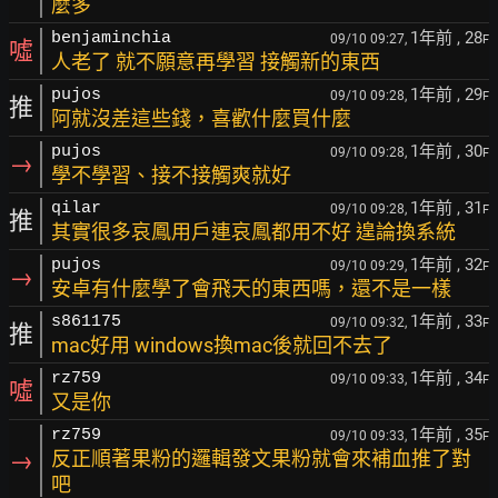
麼多
1年前
, 28
benjaminchia
09/10 09:27,
F
噓
人老了 就不願意再學習 接觸新的東西
1年前
, 29
pujos
09/10 09:28,
F
推
阿就沒差這些錢，喜歡什麼買什麼
1年前
, 30
pujos
09/10 09:28,
F
→
學不學習、接不接觸爽就好
1年前
, 31
qilar
09/10 09:28,
F
推
其實很多哀鳳用戶連哀鳳都用不好 遑論換系統
1年前
, 32
pujos
09/10 09:29,
F
→
安卓有什麼學了會飛天的東西嗎，還不是一樣
1年前
, 33
s861175
09/10 09:32,
F
推
mac好用 windows換mac後就回不去了
1年前
, 34
rz759
09/10 09:33,
F
噓
又是你
1年前
, 35
rz759
09/10 09:33,
F
→
反正順著果粉的邏輯發文果粉就會來補血推了對
吧