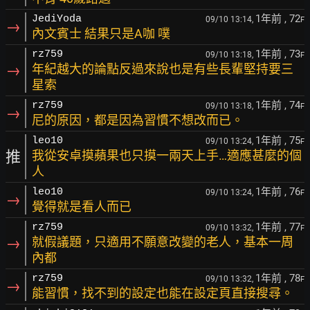
1年前
, 72
JediYoda
09/10 13:14,
F
→
內文賓士 結果只是A咖 噗
1年前
, 73
rz759
09/10 13:18,
F
→
年紀越大的論點反過來說也是有些長輩堅持要三
星索
1年前
, 74
rz759
09/10 13:18,
F
→
尼的原因，都是因為習慣不想改而已。
1年前
, 75
leo10
09/10 13:24,
F
推
我從安卓摸蘋果也只摸一兩天上手…適應甚麼的個
人
1年前
, 76
leo10
09/10 13:24,
F
→
覺得就是看人而已
1年前
, 77
rz759
09/10 13:32,
F
→
就假議題，只適用不願意改變的老人，基本一周
內都
1年前
, 78
rz759
09/10 13:32,
F
→
能習慣，找不到的設定也能在設定頁直接搜尋。