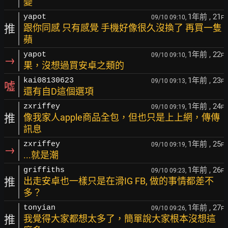
變
1年前
, 21
yapot
09/10 09:10,
F
推
跟你同感 只有感覺 手機好像很久沒換了 再買一隻
蘋
1年前
, 22
yapot
09/10 09:10,
F
→
果，沒想過買安卓之類的
1年前
, 23
kai08130623
09/10 09:13,
F
噓
還有自D這個選項
1年前
, 24
zxriffey
09/10 09:19,
F
推
像我家人apple商品全包，但也只是上上網，傳傳
訊息
1年前
, 25
zxriffey
09/10 09:19,
F
→
...就是潮
1年前
, 26
griffiths
09/10 09:23,
F
推
出走安卓也一樣只是在滑IG FB, 做的事情都差不
多？
1年前
, 27
tonyian
09/10 09:26,
F
推
我覺得大家都想太多了，簡單說大家根本沒想這