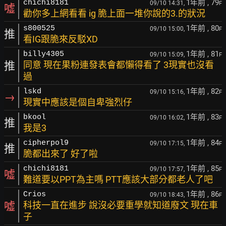
1年前
, 79
chichi8181
09/10 14:31,
F
噓
勸你多上網看看 ig 脆上面一堆你說的3.的狀況
1年前
, 80
s800525
09/10 15:00,
F
推
看IG跟脆來反駁XD
1年前
, 81
billy4305
09/10 15:09,
F
推
同意 現在果粉連發表會都懶得看了 3現實也沒看
過
1年前
, 82
lskd
09/10 15:16,
F
→
現實中應該是個自卑強烈仔
1年前
, 83
bkool
09/10 16:02,
F
推
我是3
1年前
, 84
cipherpol9
09/10 17:15,
F
推
脆都出來了 好了啦
1年前
, 85
chichi8181
09/10 17:57,
F
噓
難道要以PPT為主嗎 PTT應該大部分都老人了吧
1年前
, 86
Crios
09/10 18:43,
F
噓
科技一直在進步 說沒必要重學就知道廢文 現在車
子