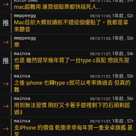
1年前
, 51
micbrimac
09/10 11:02,
F
→
mac超難用 連買個股票都快搞死人...
1年前
, 52
mmppeegg
09/10 11:03,
F
推
Mac目前大概就續航不錯這個優點了，我都是拿
來聽音
1年前
, 53
mmppeegg
09/10 11:03,
F
→
樂
1年前
, 54
mainsa
09/10 11:07,
F
推
也是 雖然提早幾年買了一台type c哀配 想說先習
慣
1年前
, 55
mainsa
09/10 11:07,
F
→
之後 iphone 也轉type c就可以考率換過去 但真的
難
1年前
, 56
mainsa
09/10 11:07,
F
→
用到無法習慣 剛好又卡著手遊裡剩下的石頭剩超
過3
1年前
, 57
mainsa
09/10 11:07,
F
→
支iPhone 的價值 乾脆乖乖每年買一隻安卓旗艦 甚
至