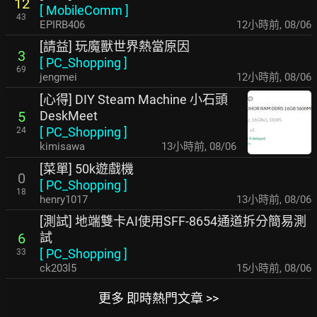
12
[
MobileComm
]
43
EPIRB406
12小時前
,
08/06
[請益] 玩魔獸世界熱當原因
3
[
PC_Shopping
]
69
jengmei
12小時前
,
08/06
[心得] DIY Steam Machine 小石頭
DeskMeet
5
[
PC_Shopping
]
24
kimisawa
13小時前
,
08/06
[菜單] 50k遊戲機
0
[
PC_Shopping
]
18
henry1017
13小時前
,
08/06
[測試] 地端雙卡AI使用SFF-8654通道拆分簡易測
試
6
[
PC_Shopping
]
33
ck203l5
15小時前
,
08/06
更多 即時熱門文章 >>