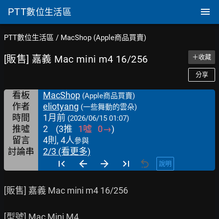
PTT
數位生活區
PTT數位生活區
/
MacShop (Apple商品買賣)
[販售] 嘉義 Mac mini m4 16/256
＋收藏
分享
看板
MacShop
(Apple商品買賣)
作者
eliotyang
(一些舞動的雲朵)
時間
1月前
(2026/06/15 01:07)
推噓
2
(
3
推
1
噓
0
→
)
留言
4則, 4人
參與
討論串
2/3 (看更多)
說明
[販售] 嘉義 Mac mini m4 16/256

[型號] Mac Mini M4
