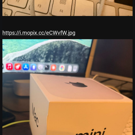
https://i.mopix.cc/eCWvfW.jpg