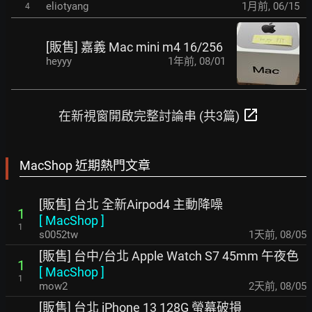
eliotyang
1月前
,
06/15
4
[販售] 嘉義 Mac mini m4 16/256
heyyy
1年前
,
08/01
open_in_new
在新視窗開啟完整討論串 (共3篇)
MacShop 近期熱門文章
[販售] 台北 全新Airpod4 主動降噪
1
[
MacShop
]
1
s0052tw
1天前
,
08/05
[販售] 台中/台北 Apple Watch S7 45mm 午夜色
1
[
MacShop
]
1
mow2
2天前
,
08/05
[販售] 台北 iPhone 13 128G 螢幕破損