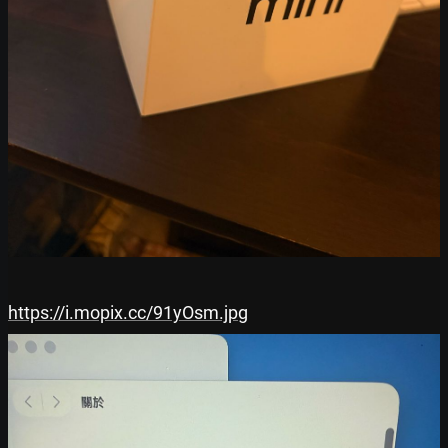
https://i.mopix.cc/91yOsm.jpg