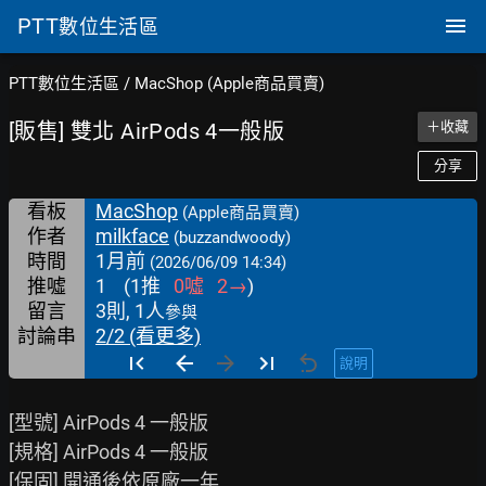
PTT
數位生活區
PTT數位生活區
/
MacShop (Apple商品買賣)
[販售] 雙北 AirPods 4一般版
＋收藏
分享
看板
MacShop
(Apple商品買賣)
作者
milkface
(buzzandwoody)
時間
1月前
(2026/06/09 14:34)
推噓
1
(
1
推
0
噓
2
→
)
留言
3則, 1人
參與
討論串
2/2 (看更多)
說明
[型號] AirPods 4 一般版

[規格] AirPods 4 一般版

[保固] 開通後依原廠一年
