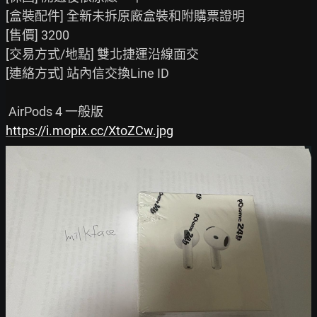
[盒裝配件] 全新未拆原廠盒裝和附購票證明

[售價] 3200

[交易方式/地點] 雙北捷運沿線面交

[連絡方式] 站內信交換Line ID

https://i.mopix.cc/XtoZCw.jpg