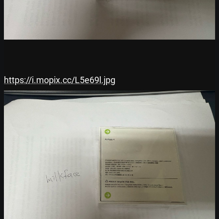
https://i.mopix.cc/L5e69l.jpg