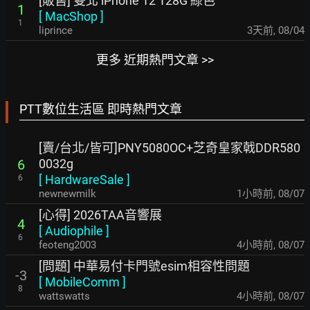
[販售] 雙北 iPhone 12 128G 綠色
1
[
MacShop
]
1
liprince
3天前
,
08/04
更多 近期熱門文章 >>
PTT數位生活區 即時熱門文章
[賣/台北/皆可]PNY5080OC+芝奇皇家戟DDR580
0032g
6
[
HardwareSale
]
6
newnewmilk
1小時前
,
08/07
[心得] 2026TAA音響展
4
[
Audiophile
]
6
feoteng2003
4小時前
,
08/07
[問題] 中華易付卡門號esim相容性問題
-3
[
MobileComm
]
8
wattswatts
4小時前
,
08/07