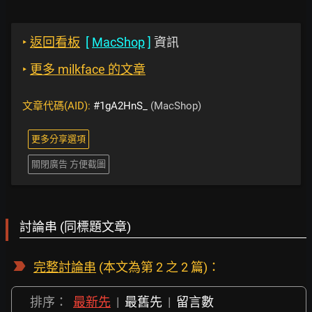
‣
返回看板
[
MacShop
]
資訊
‣
更多 milkface 的文章
文章代碼(AID):
#1gA2HnS_
(MacShop)
更多分享選項
關閉廣告 方便截圖
討論串 (同標題文章)
完整討論串
(本文為第 2 之 2 篇)：
排序：
最新先
|
最舊先
|
留言數