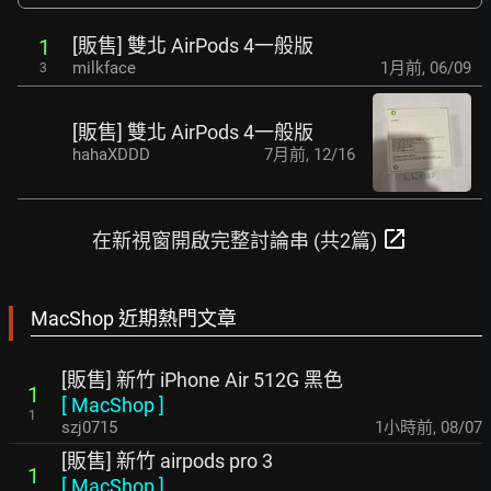
[販售] 雙北 AirPods 4一般版
1
milkface
1月前
,
06/09
3
[販售] 雙北 AirPods 4一般版
hahaXDDD
7月前
,
12/16
open_in_new
在新視窗開啟完整討論串 (共2篇)
MacShop 近期熱門文章
[販售] 新竹 iPhone Air 512G 黑色
1
[
MacShop
]
1
szj0715
1小時前
,
08/07
[販售] 新竹 airpods pro 3
1
[
MacShop
]