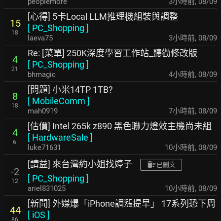
peoplemore
3小時前
,
08/09
[心得] 5卡Local LLM推理機組裝與調整
15
[
PC_Shopping
]
18
laeva75
3小時前
,
08/09
Re: [菜單] 250K深度學習工作站_聽勸修改版
4
[
PC_Shopping
]
21
bhmagic
4小時前
,
08/09
[問題] 小米14TP 1TB?
8
[
MobileComm
]
18
mah0919
7小時前
,
08/09
[估價] Intel 265k z890 黑色聯力燈效主機尚未組
4
[
HardwareSale
]
6
luke71631
10小時前
,
08/09
[請益] 來台灣約小姐找婷子
已刪文
-2
[
PC_Shopping
]
12
ariel831025
10小時前
,
08/09
[新聞] 外媒爆「iPhone調漲提早」 17系列恐下周
44
[
iOS
]
86