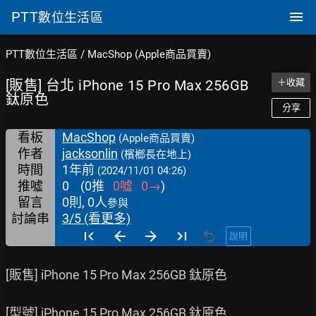
PTT
數位生活區
PTT數位生活區
/
MacShop (Apple商品買賣)
[販售] 台北 iPhone 15 Pro Max 256GB
＋收藏
鈦原色
分享
看板
MacShop
(Apple商品買賣)
作者
jacksonlin
(檳榔長在地上)
時間
1年前
(2024/11/01 04:26)
推噓
0
(
0
推
0
噓
0
→
)
留言
0則, 0人
參與
討論串
3/5 (看更多)
說明
[販售] iPhone 15 Pro Max 256GB 鈦原色

[型號] iPhone 15 Pro Max 256GB 鈦原色
