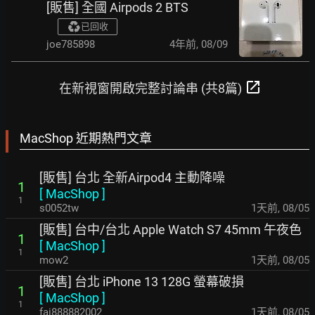
[販售] 全國 Airpods 2 BTS
已回收
joe785898
4年前
,
08/09
open_in_new
在新視窗開啟完整討論串 (共8篇)
MacShop 近期熱門文章
[販售] 台北 全新Airpod4 主動降噪
1
[
MacShop
]
1
s0052tw
1天前
,
08/05
[販售] 台中/台北 Apple Watch S7 45mm 午夜色
1
[
MacShop
]
1
mow2
1天前
,
08/05
[販售] 台北 iPhone 13 128G 螢幕破損
1
[
MacShop
]
1
fai888882002
1天前
,
08/05