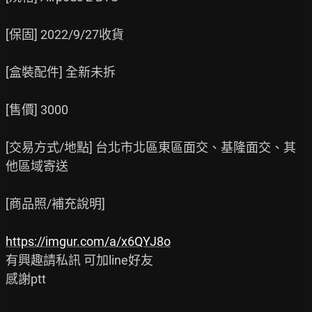
[保固] 2022/9/27收貨

[盒裝配件] 全新未拆

[售價] 3000

[交易方式/地點] 台北市北區東區面交、基隆面交、其
他區域寄送

[商品照/補充說明]

https://imgur.com/a/x6QYJ8o
有興趣請私訊 可加line好友

感謝ptt
