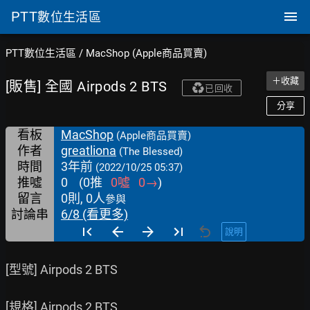
PTT
數位生活區
PTT數位生活區
/
MacShop (Apple商品買賣)
＋收藏
[販售] 全國 Airpods 2 BTS
已回收
分享
看板
MacShop
(Apple商品買賣)
作者
greatliona
(The Blessed)
時間
3年前
(2022/10/25 05:37)
推噓
0
(
0
推
0
噓
0
→
)
留言
0則, 0人
參與
討論串
6/8 (看更多)
說明
[型號] Airpods 2 BTS

[規格] Airpods 2 BTS
