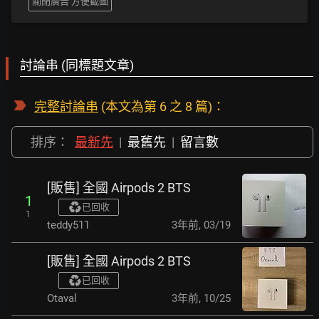
關閉廣告 方便截圖
討論串 (同標題文章)
完整討論串
(本文為第 6 之 8 篇)：
排序：
最新先
|
最舊先
|
留言數
[販售] 全國 Airpods 2 BTS
1
已回收
1
teddy511
3年前
,
03/19
[販售] 全國 Airpods 2 BTS
已回收
Otaval
3年前
,
10/25