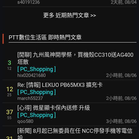
s40191236
2天前
,
08/04
更多 近期熱門文章 >>
PTT數位生活區 即時熱門文章
[閒聊] 九州風神開學祭，買機殼CC310送AG400
塔散
3
[
PC_Shopping
]
12
hix020421680
2小時前
,
08/06
Re: [情報] LEKUO PB65MX3 擴充卡
12
[
PC_Shopping
]
25
march55237
2小時前
,
08/06
[心得] 微星顯卡保內送修 升級
37
[
PC_Shopping
]
55
qoo580
3小時前
,
08/06
[新聞] 8月起已無委員在任 NCC停發手機等電信
設
31