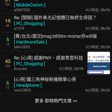
[
MobileComm
]
152
a5687920
4小時前
,
08/06
Re: [閒聊] 國外美光記憶體已無終生保固？
19
[
PC_Shopping
]
49
a1379
5小時前
,
08/06
[賣/台北/面交]mag b850m mortar非wifi版
5
[
HardwareSale
]
13
bblin2855
5小時前
,
08/06
Re: [心得] 感謝PNY，感謝青雲科技
43
[
PC_Shopping
]
122
AreLies
5小時前
,
08/06
[心得] 鐵三角神秘新機簡單心得
6
[
Headphone
]
12
nien23832
6小時前
,
08/06
更多 即時熱門文章 >>