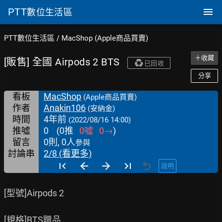
PTT
數位生活區
PTT數位生活區
/
MacShop (Apple商品買賣)
＋收藏
[販售] 全國 Airpods 2 BTS
已回收
分享
看板
MacShop
(Apple商品買賣)
作者
Anakin106
(安納金)
時間
4年前
(2022/08/16 14:00)
推噓
0
(
0
推
0
噓
0
→
)
留言
0則, 0人
參與
討論串
2/8 (看更多)
說明
[型號]Airpods 2

[規格]BTS贈品
