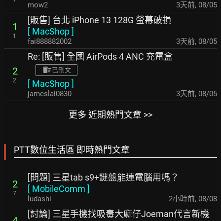
mow2
3天前
,
08/05
[販售] 台北 iPhone 13 128G 螢幕破損
1
[
MacShop
]
1
fai888882002
3天前
,
08/05
Re: [販售] 全國 AirPods 4 ANC 充電盒
2
已刪文
2
[
MacShop
]
jameslai0830
3天前
,
08/05
更多 近期熱門文章 >>
PTT數位生活區 即時熱門文章
[問題] 三星tab s9+鍵盤能連電腦用嗎？
2
[
MobileComm
]
7
ludashi
2小時前
,
08/08
[討論] 三星手機找吸毒大麻仔Joeman代言新機
4