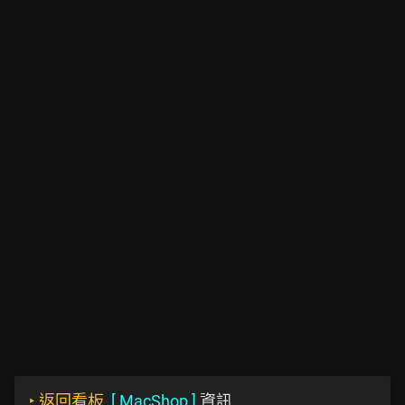
‣
返回看板
[
MacShop
]
資訊