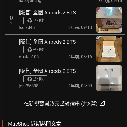
happychung
3年前
,
09/15
[販售] 全國 Airpods 2 BTS
0
已回收
2
lsdlsd45
3年前
,
09/10
[販售] 全國 Airpods 2 BTS
已回收
Anakin106
4年前
,
08/16
[販售] 全國 Airpods 2 BTS
已回收
joe785898
4年前
,
08/09
open_in_new
在新視窗開啟完整討論串 (共8篇)
MacShop 近期熱門文章