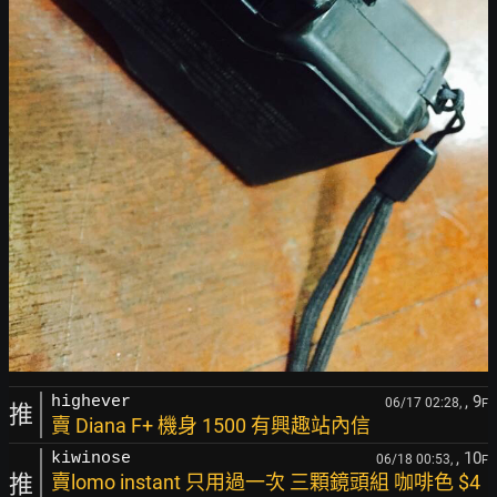
, 9
highever
06/17 02:28,
F
推
賣 Diana F+ 機身 1500 有興趣站內信
, 10
kiwinose
06/18 00:53,
F
推
賣lomo instant 只用過一次 三顆鏡頭組 咖啡色 $4