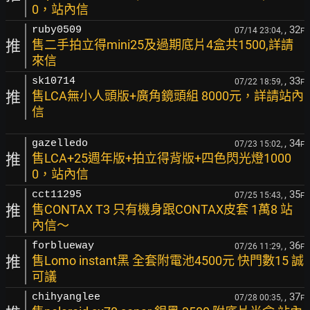
0，站內信
, 32
ruby0509
07/14 23:04,
F
推
售二手拍立得mini25及過期底片4盒共1500,詳請
來信
, 33
sk10714
07/22 18:59,
F
推
售LCA無小人頭版+廣角鏡頭組 8000元，詳請站內
信
, 34
gazelledo
07/23 15:02,
F
推
售LCA+25週年版+拍立得背版+四色閃光燈1000
0，站內信
, 35
cct11295
07/25 15:43,
F
推
售CONTAX T3 只有機身跟CONTAX皮套 1萬8 站
內信～
, 36
forblueway
07/26 11:29,
F
推
售Lomo instant黑 全套附電池4500元 快門數15 誠
可議
, 37
chihyanglee
07/28 00:35,
F