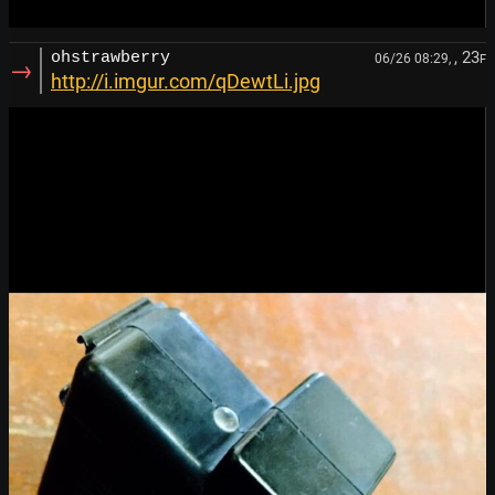
, 23
ohstrawberry
06/26 08:29,
F
→
http://i.imgur.com/qDewtLi.jpg