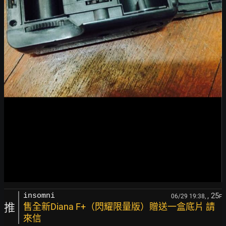
, 25
insomni
06/29 19:38,
F
推
售全新Diana F+（閃耀限量版）贈送一盒底片 請
來信