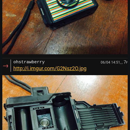
, 7
ohstrawberry
06/04 14:51,
F
→
http://i.imgur.com/G2Nsz2O.jpg