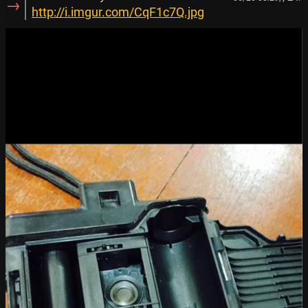
→
http://i.imgur.com/CqF1c7Q.jpg