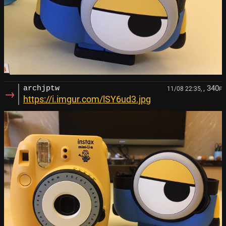
, 340
archjptw
11/08 22:35,
F
→
https://i.imgur.com/lSY6ud3.jpg