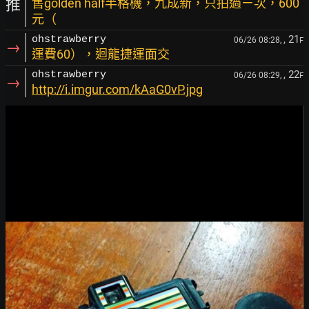
推
售golden half半格機，九成新，只拍過ㄧ次，600
元（
, 21
ohstrawberry
06/26 08:28,
F
→
運費60），迴龍捷運面交
, 22
ohstrawberry
06/26 08:29,
F
→
http://i.imgur.com/kAaG0vP.jpg