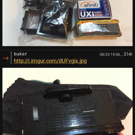
, 314
buker
08/23 15:06,
F
→
http://i.imgur.com/dUFvgix.jpg