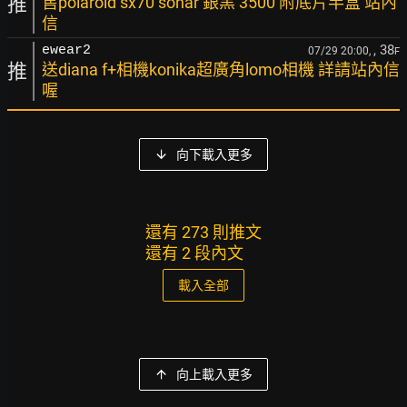
推
售polaroid sx70 sonar 銀黑 3500 附底片半盒 站內
信
, 38
ewear2
07/29 20:00,
F
推
送diana f+相機konika超廣角lomo相機 詳請站內信
喔
向下載入更多
還有 273 則推文
還有 2 段內文
載入全部
向上載入更多