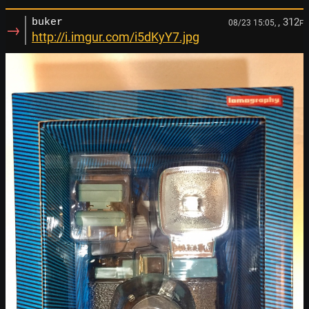
, 312
buker
08/23 15:05,
F
→
http://i.imgur.com/i5dKyY7.jpg