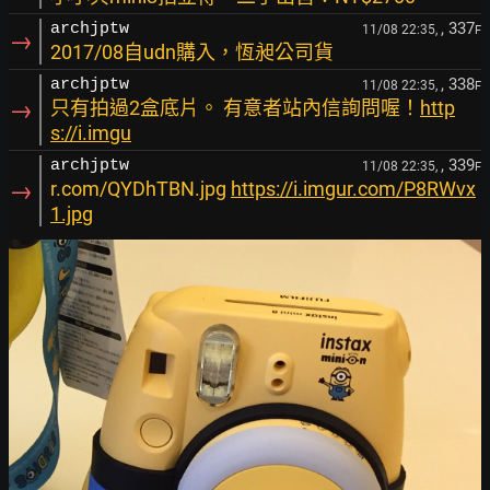
, 337
archjptw
11/08 22:35,
F
→
2017/08自udn購入，恆昶公司貨
, 338
archjptw
11/08 22:35,
F
→
只有拍過2盒底片。 有意者站內信詢問喔！
http
s://i.imgu
, 339
archjptw
11/08 22:35,
F
→
r.com/QYDhTBN.jpg
https://i.imgur.com/P8RWvx
1.jpg