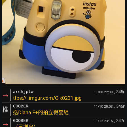
, 345
archjptw
11/08 22:39,
F
→
ttps://i.imgur.com/Cik0231.jpg
, 346
GOOBER
11/10 20:03,
F
推
送Diana F+的拍立得套組
, 347
GOOBER
11/12 23:16,
F
→
（已送出）