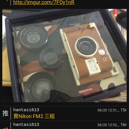
http://imgur.com/7FOy1nR
, 15
hantasi613
06/20 12:51,
F
推
賣Nikon FM2 三組
, 16
hantasi613
06/20 12:52,
F
→