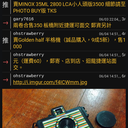
推
賣MINOX 35ML 2800 LCA小人頭版3500 細節請至
PHOTO BUY版 TKS
, 3
gary7616
06/03 22:04,
F
→
兩卷合售350 板橋附近捷運可面交 郵資另計
, 4
ohstrawberry
06/04 14:51,
F
推
賣Golden half 半格機（誠品購入，9成5新），售1
000
, 5
ohstrawberry
06/04 14:51,
F
→
元（運費60），郵寄、店到店、迴龍捷運站面
交。
, 6
ohstrawberry
06/04 14:51,
F
→
http://i.imgur.com/f4ICWmm.jpg