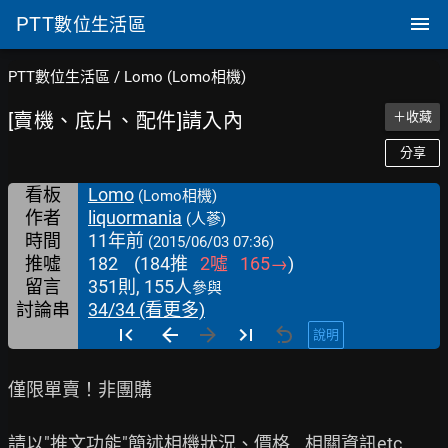
PTT
數位生活區
PTT數位生活區
/
Lomo (Lomo相機)
[賣機、底片、配件]請入內
＋收藏
分享
看板
Lomo
(Lomo相機)
作者
liquormania
(人蔘)
時間
11年前
(2015/06/03 07:36)
推噓
182
(
184
推
2
噓
165
→
)
留言
351則, 155人
參與
討論串
34/34 (看更多)
說明
僅限單賣！非團購

請以"推文功能"簡述相機狀況、價格...相關資訊etc.
