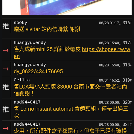
, 316
sooky
08/28 01:17,
F
推
贈送 vivitar 站內信聯繫 謝謝
, 317
huangyuwendy
08/28 15:40,
F
→
售九成新mini 25,詳細於蝦皮
https://shopee.tw/w
en
, 318
huangyuwendy
08/28 15:40,
F
→
dy_0622/434176695
, 319
Cellia
09/01 16:52,
F
推
售LCA無小人頭版 $3000 台南市面交～意者站內
信謝謝！
, 320
asd9440417
09/28 00:00,
F
推
售 Lomo instant automat 含鏡頭組，僅帶出過三
次
, 321
asd9440417
09/28 00:00,
F
→
少用，所有配件盒子都還有，但盒子已經有破損