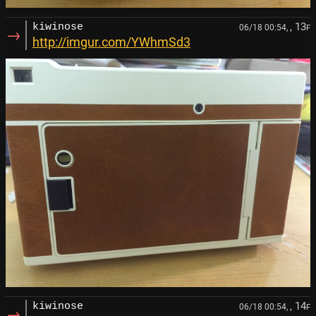
, 13
kiwinose
06/18 00:54,
F
→
http://imgur.com/YWhmSd3
, 14
kiwinose
06/18 00:54,
F
→