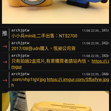
, 341
archjptw
11/08 22:39,
F
推
小小兵mini8,二手出售：NT$2700
, 342
archjptw
11/08 22:39,
F
→
2017/08自udn購入，恆昶公司貨
, 343
archjptw
11/08 22:39,
F
→
只有拍過2盒底片,有意購買者請站內信。
https://i.i
mgur
, 344
archjptw
11/08 22:39,
F
→
.com/vhp1IgV.jpg
https://i.imgur.com/Sfbxfyw.jpg
h