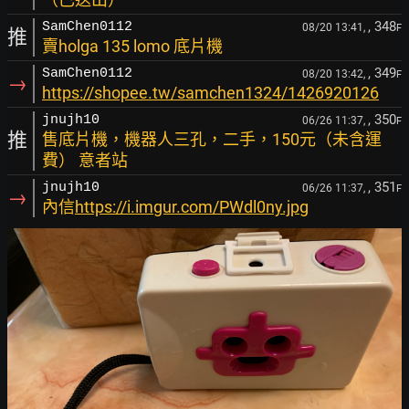
, 348
SamChen0112
08/20 13:41,
F
推
賣holga 135 lomo 底片機
, 349
SamChen0112
08/20 13:42,
F
→
https://shopee.tw/samchen1324/1426920126
, 350
jnujh10
06/26 11:37,
F
推
售底片機，機器人三孔，二手，150元（未含運
費） 意者站
, 351
jnujh10
06/26 11:37,
F
→
內信
https://i.imgur.com/PWdl0ny.jpg