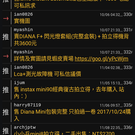
可私訊求
, 330
ian0826
10/06 04:32,
F
→
實機圖
, 331
myashin
10/07 21:33,
F
推
賣DIANA F+ 閃光燈套組(完整盒裝) + 拍立得機背
共3600元
, 332
myashin
10/07 21:33,
F
→
詳情及實圖請見蝦皮賣場
https://goo.gl/yPcWjm
, 333
ian0826
11/04 02:38,
F
推
Lca+測光故障機 可私信議價
, 334
ijum
11/05 15:13,
F
推
售 instax mini90經典復古拍立得，去年購入 站
內：）
, 335
harry87119
11/06 09:57,
F
推
售 Diana Mini包裝完整 只拍過一卷 2017/10/24購
入
, 336
archjptw
11/08 22:35,
F
推
小小兵mini8拍立得，二手出售：NT$2700