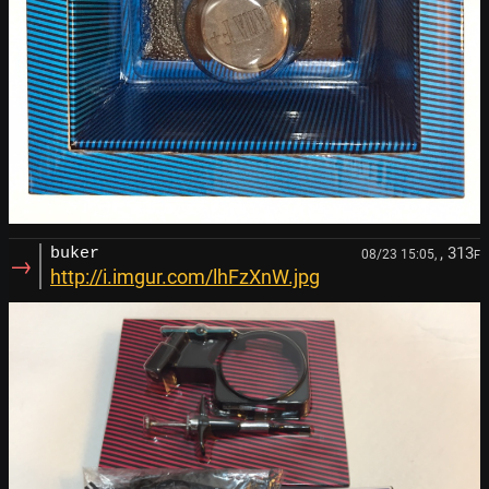
, 313
buker
08/23 15:05,
F
→
http://i.imgur.com/lhFzXnW.jpg