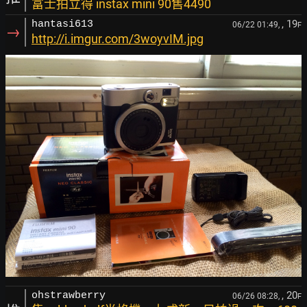
富士拍立得 instax mini 90售4490
, 19
hantasi613
06/22 01:49,
F
→
http://i.imgur.com/3woyvIM.jpg
, 20
ohstrawberry
06/26 08:28,
F