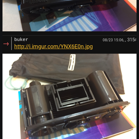
, 315
buker
08/23 15:06,
F
→
http://i.imgur.com/YNX6E0n.jpg