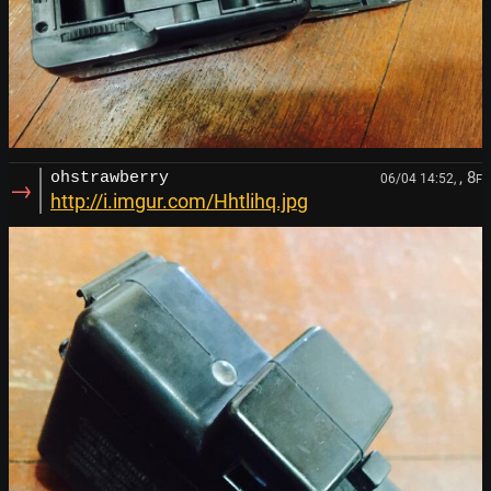
, 8
ohstrawberry
06/04 14:52,
F
→
http://i.imgur.com/Hhtlihq.jpg