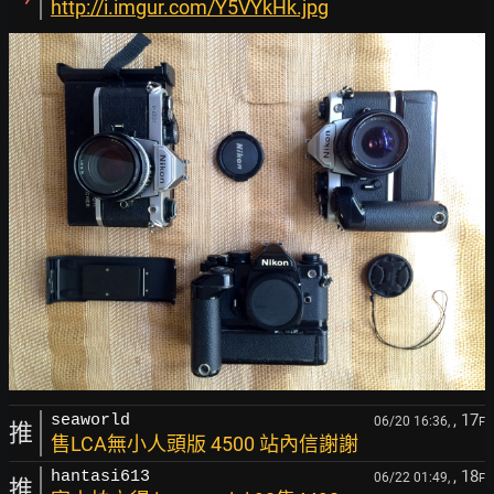
http://i.imgur.com/Y5VYkHk.jpg
, 17
seaworld
06/20 16:36,
F
推
售LCA無小人頭版 4500 站內信謝謝
, 18
hantasi613
06/22 01:49,
F
推