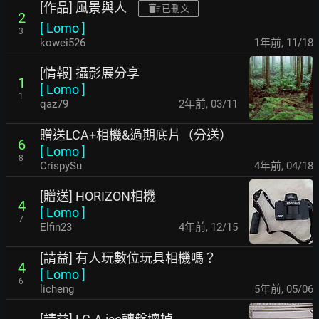
[作品] 風景與人
已刪文
2
[
Lomo
]
3
kowei526
1年前
,
11/18
[情報] 攝影展分享
1
[
Lomo
]
1
qaz79
2年前
,
03/11
贈送LCA+相機&過期底片（分送）
6
[
Lomo
]
8
CrispySu
4年前
,
04/18
[贈送] HORIZON相機
4
[
Lomo
]
7
Elfin23
4年前
,
12/15
[請益] 有人玩數位玩具相機嗎？
4
[
Lomo
]
6
licheng
5年前
,
05/06