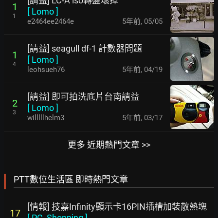
[請益] LC-A iso轉盤壞掉
1
[
Lomo
]
1
e2464ee2464e
5年前
,
05/05
[請益] seagull df-1 計數器問題
1
[
Lomo
]
4
leohsueh76
5年前
,
04/19
[請益] 即可拍洗底片台南請益
2
[
Lomo
]
3
willlllhelm3
5年前
,
03/17
更多 近期熱門文章 >>
PTT數位生活區 即時熱門文章
[情報] 技嘉Infinity顯示卡16PIN插槽加裝散熱塊
17
[
PC_Shopping
]