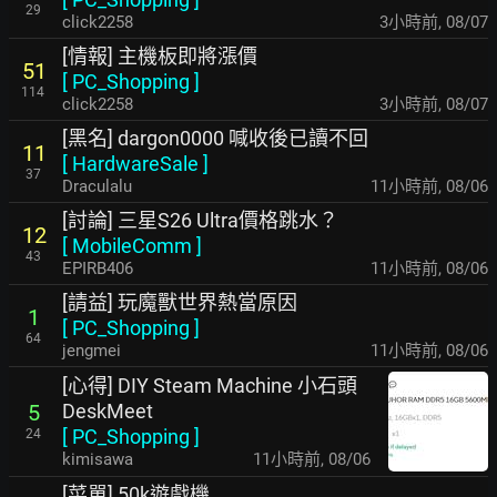
29
click2258
3小時前
,
08/07
[情報] 主機板即將漲價
51
[
PC_Shopping
]
114
click2258
3小時前
,
08/07
[黑名] dargon0000 喊收後已讀不回
11
[
HardwareSale
]
37
Draculalu
11小時前
,
08/06
[討論] 三星S26 Ultra價格跳水？
12
[
MobileComm
]
43
EPIRB406
11小時前
,
08/06
[請益] 玩魔獸世界熱當原因
1
[
PC_Shopping
]
64
jengmei
11小時前
,
08/06
[心得] DIY Steam Machine 小石頭
DeskMeet
5
[
PC_Shopping
]
24
kimisawa
11小時前
,
08/06
[菜單] 50k遊戲機