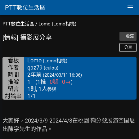
PTT
數位生活區
PTT數位生活區
/
Lomo (Lomo相機)
[情報] 攝影展分享
＋收藏
分享
看板
Lomo
(Lomo相機)
作者
qaz79
(cuiou)
時間
2年前
(2024/03/11 16:36)
推噓
1
(
1
推
0
噓
0
→
)
留言
1則, 1人
參與
討論串
1/1
大家好，2024/3/9-2024/4/8在桃園 鞠分號展演空間展
出陳字先生的作品。
