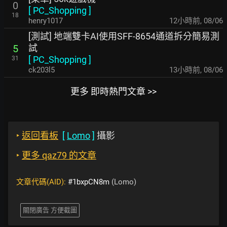
0
[
PC_Shopping
]
18
henry1017
12小時前
,
08/06
[測試] 地端雙卡AI使用SFF-8654通道拆分簡易測
試
5
[
PC_Shopping
]
31
ck203l5
13小時前
,
08/06
更多 即時熱門文章 >>
‣
返回看板
[
Lomo
]
攝影
‣
更多 qaz79 的文章
文章代碼(AID):
#1bxpCN8m
(Lomo)
關閉廣告 方便截圖