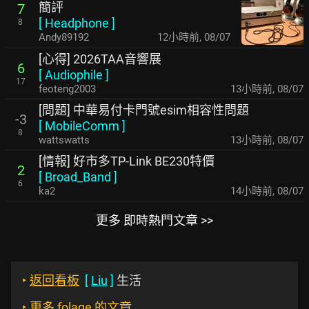
簡評
7
[
Headphone
]
8
Andy89192
12小時前
,
08/07
[心得] 2026TAA音響展
6
[
Audiophile
]
17
feoteng2003
13小時前
,
08/07
[問題] 中華易付卡門號esim相容性問題
-3
[
MobileComm
]
8
wattswatts
13小時前
,
08/07
[情報] 好市多TP-Link BE230特價
2
[
Broad_Band
]
6
ka2
14小時前
,
08/07
更多 即時熱門文章 >>
‣
返回看板
[
Liu
]
生活
‣
更多 folage 的文章