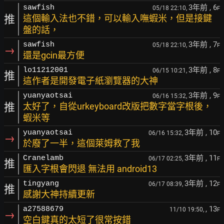
3年前
, 6
sawfish
05/18 22:10,
F
推
這個輸入法也不錯，可以輸入嘸蝦米，但是接鍵
盤的話，
3年前
, 7
sawfish
05/18 22:10,
F
→
還是gcin最方便
3年前
, 8
lo11212001
06/15 10:21,
F
推
這作者是開發電子紙瀏覽器的大神
3年前
, 9
yuanyaotsai
06/16 15:32,
F
推
太好了，自從urkeyboard改版把數字當字根後，
蝦米等
3年前
, 10
yuanyaotsai
06/16 15:32,
F
→
於廢了一半，這個萊姆救了我
3年前
, 11
Cranelamb
06/17 02:25,
F
推
匯入字根會閃退 無法用 android13
3年前
, 12
tingyang
06/17 08:39,
F
推
感謝大神持續更新
, 13
a27588679
11/10 19:50,
F
→
空白鍵真的太短了很常按錯