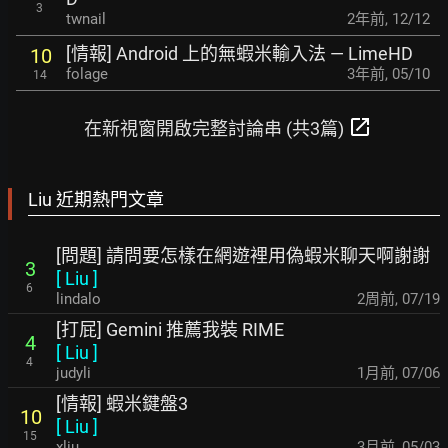
3
twnail
2年前
,
12/12
[情報] Android 上的無蝦米輸入法 — LimeHD
10
folage
3年前
,
05/10
14
open_in_new
在新視窗開啟完整討論串 (共3篇)
Liu 近期熱門文章
[問題] 請問要怎樣在網遊裡用偽蝦米聊天啊謝謝
3
[
Liu
]
6
lindalo
2周前
,
07/19
[打屁] Gemini 推薦我裝 RIME
4
[
Liu
]
4
judyli
1月前
,
07/06
[情報] 蝦米鍵盤3
10
[
Liu
]
15
xliu
3月前
,
05/03