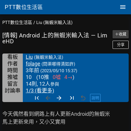
PTT
數位生活區
PTT數位生活區
/
Liu (無蝦米輸入法)
[情報] Android 上的無蝦米輸入法 — Lim
＋收藏
eHD
分享
看板
Liu
(無蝦米輸入法)
作者
folage
(問渠哪得清如許)
時間
3年前
(2023/05/10 15:37)
推噓
10
(
10
推
0
噓
4
→
)
留言
14則, 12人
參與
討論串
1/3 (看更多)
說明
今天偶然看到網路上有人更新Android的無蝦米

馬上更新來用，又小又實用
