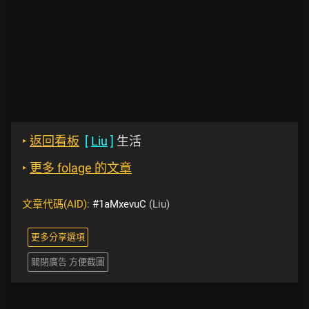
‣
返回看板
[
Liu
]
生活
‣
更多 folage 的文章
文章代碼(AID):
#1aMxevuC
(Liu)
更多分享選項
關閉廣告 方便截圖