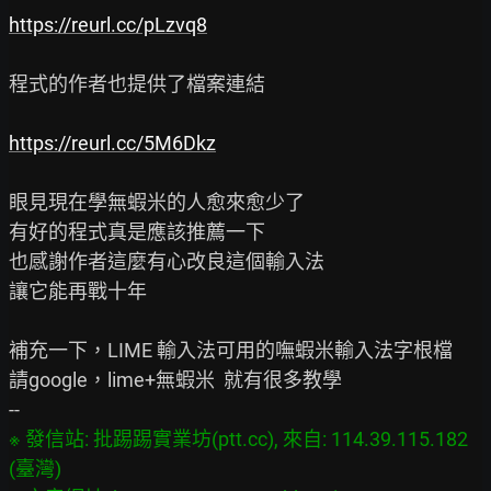
https://reurl.cc/pLzvq8
程式的作者也提供了檔案連結

https://reurl.cc/5M6Dkz
眼見現在學無蝦米的人愈來愈少了

有好的程式真是應該推薦一下

也感謝作者這麼有心改良這個輸入法

讓它能再戰十年

補充一下，LIME 輸入法可用的嘸蝦米輸入法字根檔

請google，lime+無蝦米  就有很多教學

※ 發信站: 批踢踢實業坊(ptt.cc), 來自: 114.39.115.182 
(臺灣)
