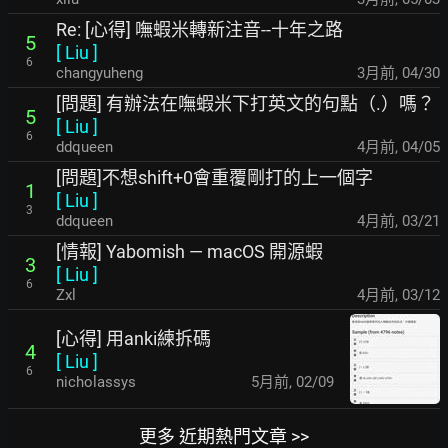
Re: [心得] 嘸蝦米轉新注音--十年之路
5
[
Liu
]
6
changyuheng
3月前
,
04/30
[問題] 有辦法在嘸蝦米下打英文的句點（.）嗎？
5
[
Liu
]
6
ddqueen
4月前
,
04/05
[問題]不想shift+0會重覆剛打的上一個字
1
[
Liu
]
3
ddqueen
4月前
,
03/21
[情報] Yabomish — macOS 開源蝦
3
[
Liu
]
6
Zxl
4月前
,
03/12
[心得] 用anki練拆碼
4
[
Liu
]
6
nicholassys
5月前
,
02/09
更多 近期熱門文章 >>