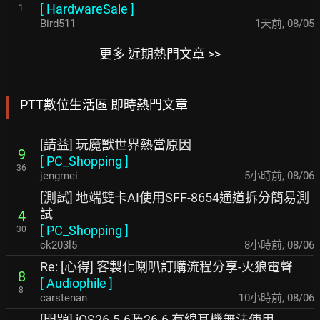
[
HardwareSale
]
1
Bird511
1天前
,
08/05
更多 近期熱門文章 >>
PTT數位生活區 即時熱門文章
[請益] 玩魔獸世界熱當原因
9
[
PC_Shopping
]
36
jengmei
5小時前
,
08/06
[測試] 地端雙卡AI使用SFF-8654通道拆分簡易測
試
4
[
PC_Shopping
]
30
ck203l5
8小時前
,
08/06
Re: [心得] 客製化喇叭訂購流程分享-火狼電聲
8
[
Audiophile
]
8
carstenan
10小時前
,
08/06
[問題] iOS26.5.6及26.6 有線耳機無法使用