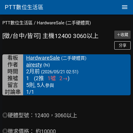
PTT
數位生活區
PTT數位生活區
/
HardwareSale (二手硬體買)
[徵/台中/皆可] 主機12400 3060以上
＋收藏
分享
看板
HardwareSale
(二手硬體買)
作者
airesty
(hi)
時間
2月前
(2026/05/21 02:51)
推噓
1
(
2
推
1
噓
2
→
)
留言
5則, 5人
參與
討論串
1/1
◎硬體型號：12400，3060以上

◎徵求價格： 約10000
