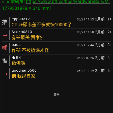
※ 文章網址: 
https://www.ptt.cc/bbs/HardwareSale/M.
1779331878.A.340.html
2月前
, 1
cpp90312
05/21 11:53,
F
推
CPU+顯卡差不多就快10000了
2月前
, 2
Storm0813
05/21 11:58,
F
→
有夢最美 賣家佛
2月前
, 3
bada
05/21 12:44,
F
噓
作夢 不被搶爆才怪
2月前
, 4
MrBH
05/22 00:25,
F
推
徵佛嗎
2月前
, 5
goodman5566
05/22 13:19,
F
→
佛 我說賣家
廣告