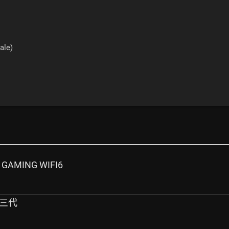
ale)
AMING WIFI6
st三代