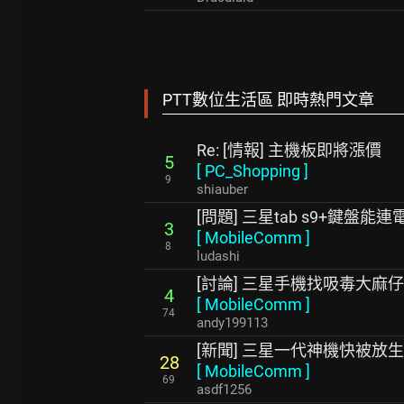
PTT數位生活區 即時熱門文章
Re: [情報] 主機板即將漲價
5
[
PC_Shopping
]
9
shiauber
[問題] 三星tab s9+鍵盤能
3
[
MobileComm
]
8
ludashi
[討論] 三星手機找吸毒大麻仔
4
[
MobileComm
]
74
andy199113
[新聞] 三星一代神機快被放
28
[
MobileComm
]
69
asdf1256