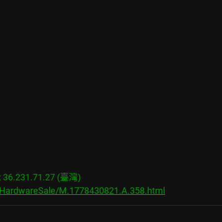
6.231.71.27 (臺灣)

s/HardwareSale/M.1778430821.A.358.html