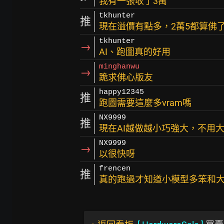
我有一張收了3萬
tkhunter
推
現在溢價有點多，2萬5都算佛
tkhunter
→
AI、跑圖真的好用
minghanwu
→
跪求佛心版友
happy12345
推
跑圖需要這麼多vram嗎
NX9999
推
現在AI越做越小巧強大，不用大V
NX9999
→
以很快呀
frencen
推
真的跑過才知道小模型多笨和大