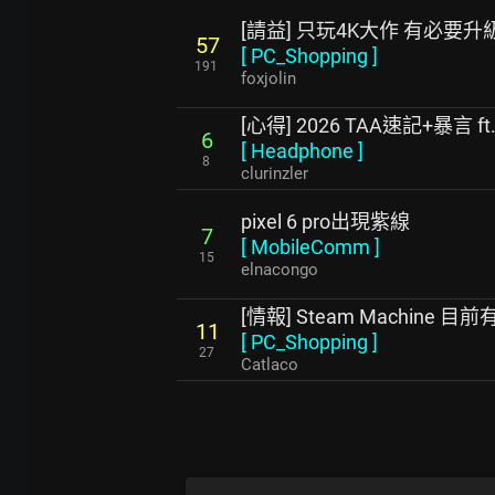
[請益] 只玩4K大作 有必要升
57
[
PC_Shopping
]
191
foxjolin
[心得] 2026 TAA速記+暴言 ft
6
[
Headphone
]
8
clurinzler
pixel 6 pro出現紫線
7
[
MobileComm
]
15
elnacongo
[情報] Steam Machine 
11
[
PC_Shopping
]
27
Catlaco