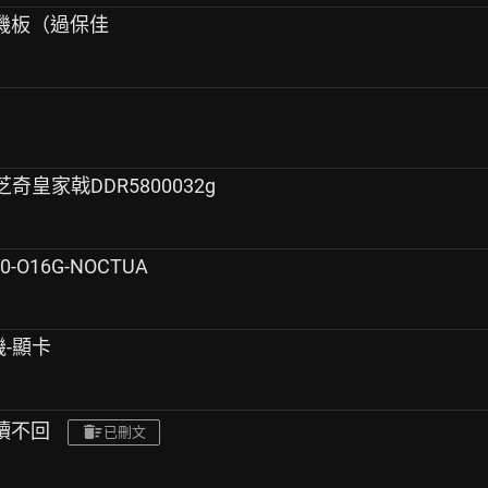
主機板（過保佳
+芝奇皇家戟DDR5800032g
0-O16G-NOCTUA
機-顯卡
已讀不回
已刪文