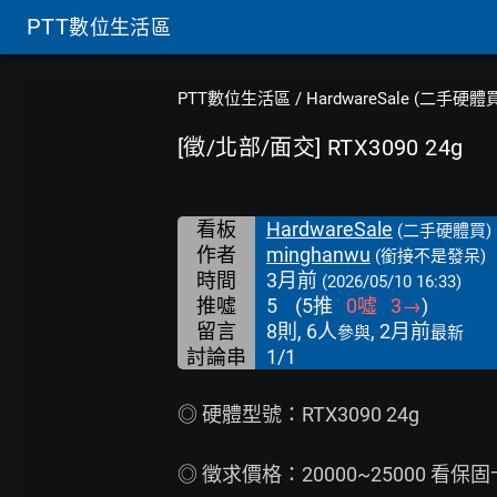
PTT
數位生活區
PTT數位生活區
/
HardwareSale (二手硬體
[徵/北部/面交] RTX3090 24g
看板
HardwareSale
(二手硬體買)
作者
minghanwu
(銜接不是發呆)
時間
3月前
(2026/05/10 16:33)
推噓
5
(
5
推
0
噓
3
→
)
留言
8則, 6人
, 2月前
參與
最新
討論串
1/1
◎ 硬體型號：RTX3090 24g

◎ 徵求價格：20000~25000 看保固