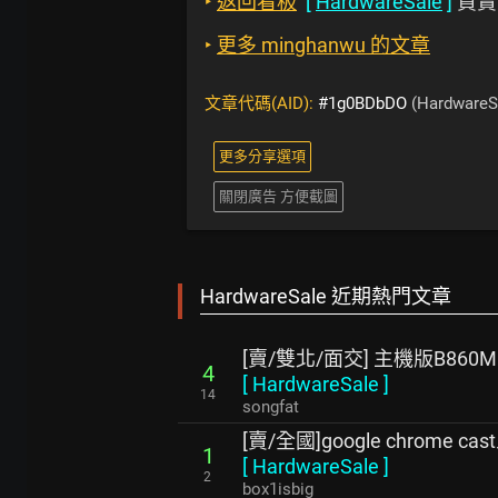
‣
返回看板
[
HardwareSale
]
買賣
‣
更多 minghanwu 的文章
文章代碼(AID):
#1g0BDbDO
(HardwareS
更多分享選項
關閉廣告 方便截圖
HardwareSale 近期熱門文章
[賣/雙北/面交] 主機版B860M G
4
[
HardwareSale
]
14
songfat
[賣/全國]google chrome ca
1
[
HardwareSale
]
2
box1isbig