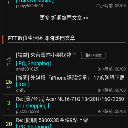
1
pphyy5844548
21小時前
,
08/08
更多 近期熱門文章 >>
PTT數位生活區 即時熱門文章
[請益] 來台灣約小姐找婷子
已刪文
-2
[
PC_Shopping
]
12
ariel831025
3小時前
,
08/09
[新聞] 外媒爆「iPhone調漲提早」 17系列恐下周
26
[
iOS
]
44
ohfly
8小時前
,
08/08
Re: [賣/台北] Acer NL16-71G 13420H/16G/2050
3
[
nb-shopping
]
6
p522315398
9小時前
,
08/08
Re: [閒聊] 5800X3D今晚9點上架
20
[
PC_Shopping
]