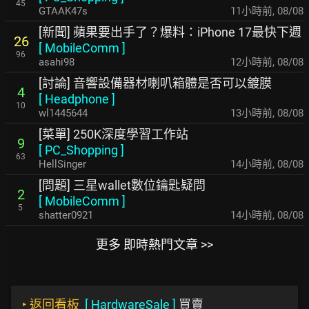
45
GTAAK47s
11小時前
,
08/08
[新聞] 蘋果要出手了？爆料：iPhone 17最快下週
26
[
MobileComm
]
96
asahi98
12小時前
,
08/08
[討論] 音響設備器材喇叭箱體是否可以鍍膜
4
[
Headphone
]
10
wl1445644
13小時前
,
08/08
[菜單] 250K深度學習工作站
9
[
PC_Shopping
]
63
HellSinger
14小時前
,
08/08
[問題] 三星wallet數位鑰匙疑問
2
[
MobileComm
]
5
shatter0921
14小時前
,
08/08
更多 即時熱門文章 >>
‣
返回看板
[
HardwareSale
]
買賣