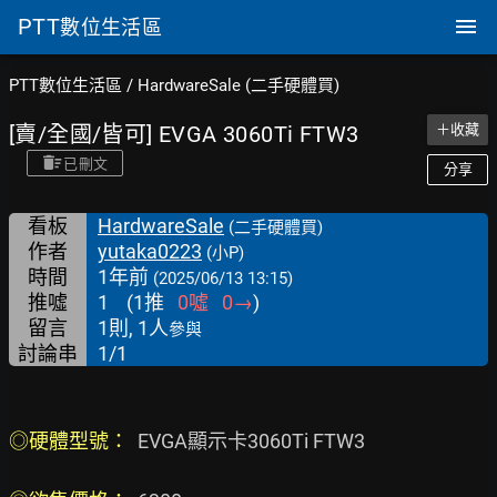
PTT
數位生活區
PTT數位生活區
/
HardwareSale (二手硬體買)
[賣/全國/皆可] EVGA 3060Ti FTW3
＋收藏
已刪文
分享
看板
HardwareSale
(二手硬體買)
作者
yutaka0223
(小P)
時間
1年前
(2025/06/13 13:15)
推噓
1
(
1
推
0
噓
0
→
)
留言
1則, 1人
參與
討論串
1/1
◎硬體型號： 
 EVGA顯示卡3060Ti FTW3
