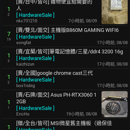
[賣/台中/皆可] 雜物便宜給需要的
人
1
[
HardwareSale
]
2
nkc731210
7小時前
,
08/09
[賣/雙北/面交] 主機版B860M GAMING WIFI6
7
[
HardwareSale
]
19
songfat
17小時前
,
08/08
[賣/宜蘭/皆可]筆電記憶體/三星/ddr4 3200 16g
1
[
HardwareSale
]
3
kaizhizun
17小時前
,
08/08
[賣/全國]google chrome cast三代
1
[
HardwareSale
]
2
box1isbig
17小時前
,
08/08
[賣/石牌/面交] Asus PH-RTX3060 1
2GB
1
[
HardwareSale
]
1
EricHo
19小時前
,
08/08
[徵/全台/皆可] MSI微星舊主機板（過保佳
1
[
HardwareSale
]