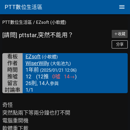
PTT
數位生活區
PTT數位生活區
/
EZsoft (小軟體)
[請問] pttstar,突然不能用？
＋收藏
分享
看板
EZsoft
(小軟體)
作者
WiserWilly
(大佑池九)
時間
1年前
(2025/01/21 12:06)
推噓
12
(
12
推
0
噓
14
→
)
留言
26則, 14人
參與
討論串
1/1
奇怪

突然點兩下等兩分鐘也打不開

電腦重開機

軟體重下載
