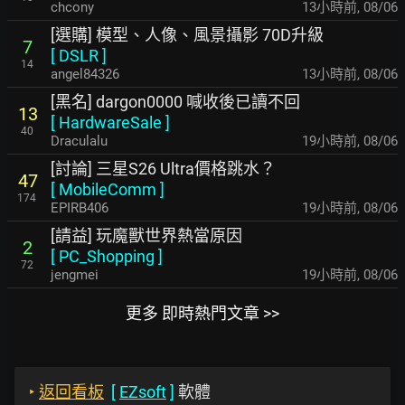
chcony
13小時前
,
08/06
[選購] 模型、人像、風景攝影 70D升級
7
[
DSLR
]
14
angel84326
13小時前
,
08/06
[黑名] dargon0000 喊收後已讀不回
13
[
HardwareSale
]
40
Draculalu
19小時前
,
08/06
[討論] 三星S26 Ultra價格跳水？
47
[
MobileComm
]
174
EPIRB406
19小時前
,
08/06
[請益] 玩魔獸世界熱當原因
2
[
PC_Shopping
]
72
jengmei
19小時前
,
08/06
更多 即時熱門文章 >>
‣
返回看板
[
EZsoft
]
軟體