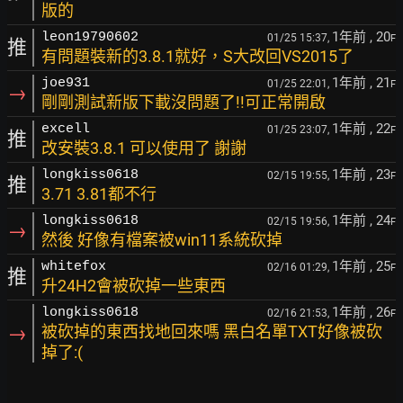
版的
1年前
, 20
leon19790602
01/25 15:37,
F
推
有問題裝新的3.8.1就好，S大改回VS2015了
1年前
, 21
joe931
01/25 22:01,
F
→
剛剛測試新版下載沒問題了!!可正常開啟
1年前
, 22
excell
01/25 23:07,
F
推
改安裝3.8.1 可以使用了 謝謝
1年前
, 23
longkiss0618
02/15 19:55,
F
推
3.71 3.81都不行
1年前
, 24
longkiss0618
02/15 19:56,
F
→
然後 好像有檔案被win11系統砍掉
1年前
, 25
whitefox
02/16 01:29,
F
推
升24H2會被砍掉一些東西
1年前
, 26
longkiss0618
02/16 21:53,
F
→
被砍掉的東西找地回來嗎 黑白名單TXT好像被砍
掉了:(