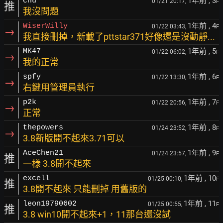
1年前
, 3
chu
01/21 20:17,
F
推
我沒問題
1年前
, 4
WiserWilly
01/22 03:43,
F
→
我直接刪掉，新載了pttstar371好像還是沒動靜...
1年前
, 5
MK47
01/22 06:02,
F
→
我的正常
1年前
, 6
spfy
01/22 13:30,
F
→
右鍵用管理員執行
1年前
, 7
p2k
01/22 20:56,
F
→
正常
1年前
, 8
thepowers
01/24 23:52,
F
→
3.8新版開不起來3.71可以
1年前
, 9
AceChen21
01/24 23:57,
F
推
一樣 3.8開不起來
1年前
, 10
excell
01/25 00:10,
F
推
3.8開不起來 只能刪掉 用舊版的
1年前
, 11
leon19790602
01/25 00:55,
F
推
3.8 win10開不起來+1，11那台還沒試