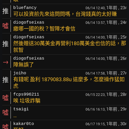
1年前
, 23
bluefancy
06/14 12:40,
F
推
可以投資前先來這問問嗎，台灣錢真的太好賺
1年前
, 24
diogofseixas
06/14 13:57,
F
噓
繳哪一國的稅？智障才會信
1年前
, 25
diogofseixas
06/14 14:00,
F
推
然後贈送30萬美金再營利180萬美金也信的話，那
就智
1年前
, 26
diogofseixas
06/14 14:00,
F
→
障無誤了
1年前
, 27
joiho
06/14 17:58,
F
推
有錢呢 盈利 1879083.88u 這麼多，怎麼操作猛如
虎
1年前
, 28
fcps996211
06/15 22:23,
F
噓
唉 垃圾詐騙
1年前
, 29
tsaigi
06/16 16:13,
F
噓
…
1年前
, 30
kakar0to
06/17 19:15,
F
噓