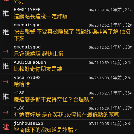
死好
1年前
, 31
HM0011YEEE
06/18 09:04,
F
推
這網站長這樣一定詐騙
1年前
, 32
omegaisgod
06/20 12:52,
F
推
快去報警 不要再被騙錢了 我對詐騙非常了解 他接
下來
1年前
, 33
omegaisgod
06/20 12:52,
F
→
只會繼續騙 趕快止損
1年前
, 34
ABuJiuHaoBun
06/21 10:59,
F
推
比較好奇你朋友是誰
1年前
, 35
vocaloid02
06/26 16:08,
F
→
哈哈哈
1年前
, 36
m180
06/30 16:27,
F
推
賺這麼多都不覺得奇怪？合理嗎？
1年前
, 37
m180
06/30 16:29,
F
→
有這麼好賺 是在笑我btc停損在最低點的笨嗎
1年前
, 38
jinhouse123
07/11 00:05,
F
噓
智商低下的都知道是詐騙。