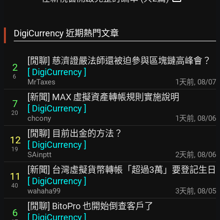
DigiCurrency 近期熱門文章
[閒聊] 慈濟證嚴法師還被迫參與區塊鏈高峰會？
2
[
DigiCurrency
]
6
MrTaxes
1天前
,
08/07
[新聞] MAX 虛擬資產轉帳規則實施說明
7
[
DigiCurrency
]
20
chcony
1天前
,
08/06
[閒聊] 目前出金的方法？
12
[
DigiCurrency
]
19
SAinptt
2天前
,
08/06
[新聞] 台灣虛擬貨幣轉帳「超過3萬」要登記生日
11
[
DigiCurrency
]
40
wahaha99
3天前
,
08/05
[閒聊] BitoPro 也開始倒查客戶了
6
[
DigiCurrency
]