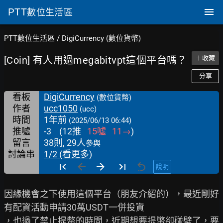
PTT
數位生活區
PTT數位生活區
/
DigiCurrency (數位貨幣)
[Coin] 有人用過megabitvpt這個平台嗎？
＋收藏
分享
看板
DigiCurrency
(數位貨幣)
作者
ucc1050
(ucc)
時間
1年前
(2025/06/13 06:44)
推噓
-3
(
12
推
15
噓
11
→
)
留言
38則, 29人
參與
討論串
1/2 (看更多)
說明
因緣機會之下使用這個平台（朋友介紹的），最近剛好
有配資活動申請30萬USDT一併投資

，也過了禁止提幣的時間，近期想要提幣卻碰壁了，要