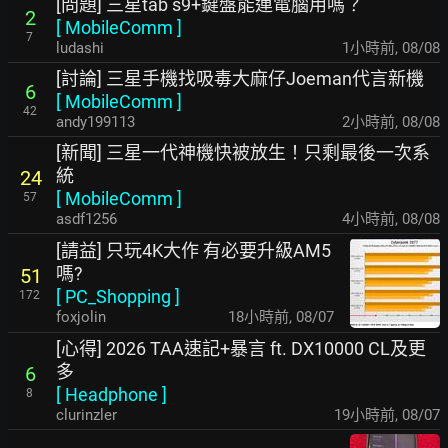
[問題] 三星tab s9+鍵盤能連電腦用嗎？
2
[
MobileComm
]
7
ludashi
1小時前
,
08/08
[討論] 三星手機找吸毒大麻仔Joeman代言新機
6
[
MobileComm
]
42
andy199113
2小時前
,
08/08
[新聞] 三星一代神機快被放生！只剩最後一次系
統
24
[
MobileComm
]
57
asdf1256
4小時前
,
08/08
[請益] 只玩4K大作 有必要升級AM5
嗎?
51
[
PC_Shopping
]
172
foxjolin
18小時前
,
08/07
[心得] 2026 TAA速記+暴言 ft. DX10000 CL及更
多
6
[
Headphone
]
8
clurinzler
19小時前
,
08/07