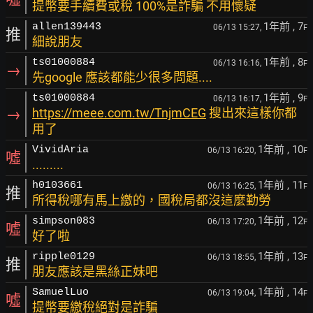
提幣要手續費或稅 100%是詐騙 不用懷疑
1年前
, 7
allen139443
06/13 15:27,
F
推
細說朋友
1年前
, 8
ts01000884
06/13 16:16,
F
→
先google 應該都能少很多問題....
1年前
, 9
ts01000884
06/13 16:17,
F
→
https://meee.com.tw/TnjmCEG
搜出來這樣你都
用了
1年前
, 10
VividAria
06/13 16:20,
F
噓
.........
1年前
, 11
h0103661
06/13 16:25,
F
推
所得稅哪有馬上繳的，國稅局都沒這麼勤勞
1年前
, 12
simpson083
06/13 17:20,
F
噓
好了啦
1年前
, 13
ripple0129
06/13 18:55,
F
推
朋友應該是黑絲正妹吧
1年前
, 14
SamuelLuo
06/13 19:04,
F
噓
提幣要繳稅絕對是詐騙