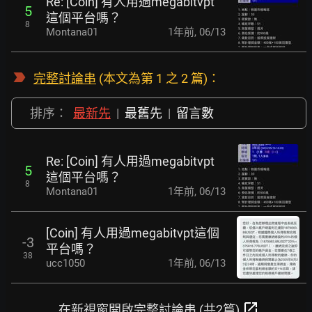
Re: [Coin] 有人用過megabitvpt
5
這個平台嗎？
8
Montana01
1年前
,
06/13
完整討論串
(本文為第 1 之 2 篇)：
排序：
最新先
|
最舊先
|
留言數
Re: [Coin] 有人用過megabitvpt
5
這個平台嗎？
8
Montana01
1年前
,
06/13
[Coin] 有人用過megabitvpt這個
-3
平台嗎？
38
ucc1050
1年前
,
06/13
open_in_new
在新視窗開啟完整討論串 (共2篇)