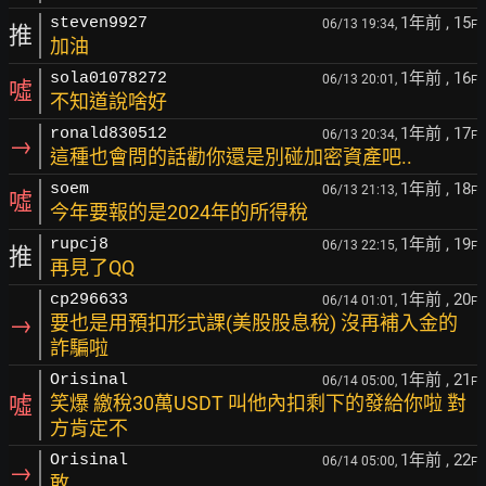
1年前
, 15
steven9927
06/13 19:34,
F
推
加油
1年前
, 16
sola01078272
06/13 20:01,
F
噓
不知道說啥好
1年前
, 17
ronald830512
06/13 20:34,
F
→
這種也會問的話勸你還是別碰加密資產吧..
1年前
, 18
soem
06/13 21:13,
F
噓
今年要報的是2024年的所得稅
1年前
, 19
rupcj8
06/13 22:15,
F
推
再見了QQ
1年前
, 20
cp296633
06/14 01:01,
F
→
要也是用預扣形式課(美股股息稅) 沒再補入金的
詐騙啦
1年前
, 21
Orisinal
06/14 05:00,
F
噓
笑爆 繳稅30萬USDT 叫他內扣剩下的發給你啦 對
方肯定不
1年前
, 22
Orisinal
06/14 05:00,
F
→
敢