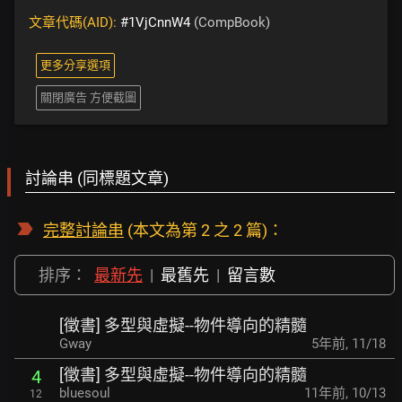
文章代碼(AID):
#1VjCnnW4
(CompBook)
更多分享選項
關閉廣告 方便截圖
討論串 (同標題文章)
完整討論串
(本文為第 2 之 2 篇)：
排序：
最新先
|
最舊先
|
留言數
[徵書] 多型與虛擬--物件導向的精髓
Gway
5年前
,
11/18
[徵書] 多型與虛擬--物件導向的精髓
4
bluesoul
11年前
,
10/13
12