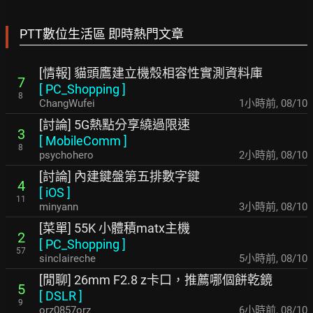
PTT數位生活區 即時熱門文章
[情報] 貓頭鷹建立機殼相容性實測資料庫
7
[
PC_Shopping
]
8
ChangWufei
1小時前
,
08/10
[討論] 5G熱點分享繞過限速
3
[
MobileComm
]
8
psychohero
2小時前
,
08/10
[討論] 內建鍵盤第五排數字鍵
4
[
iOS
]
11
minyann
3小時前
,
08/10
[菜單] 55K 小體積matx主機
2
[
PC_Shopping
]
57
sinclaireche
5小時前
,
08/10
[閒聊] 26mm F2.8 z卡口，推薦哪個餅乾鏡
5
[
DSLR
]
9
orz0857orz
6小時前
,
08/10