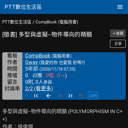
PTT
數位生活區
PTT數位生活區
/
CompBook (電腦用書)
[徵書] 多型與虛擬--物件導向的精髓
＋收藏
分享
看板
CompBook
(電腦用書)
作者
Gway
(我愛的你 也愛我 好嗎?)
時間
5年前
(2020/11/18 07:25)
推噓
0
(
0
推
0
噓
0
→
)
留言
0則, 0人
參與
討論串
2/2 (看更多)
說明
多型與虛擬--物件導向的精髓 (POLYMORPHISM IN C+
+)

作者：侯俊傑
