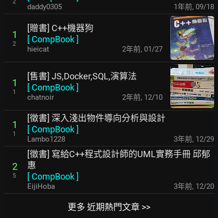
2
daddy0305
1年前
,
09/18
[贈書] C++機器狗
1
[
CompBook
]
2
hieicat
2年前
,
01/27
[售書] JS,Docker,SQL,演算法
1
[
CompBook
]
1
chatnoir
2年前
,
12/10
[徵書] 深入淺出物件導向分析與設計
1
[
CompBook
]
1
Lambo1228
3年前
,
12/29
[徵書] 寫給C++程式設計師的UML實務手冊 邱郁
惠
2
[
CompBook
]
5
EijiHoba
3年前
,
12/20
更多 近期熱門文章 >>