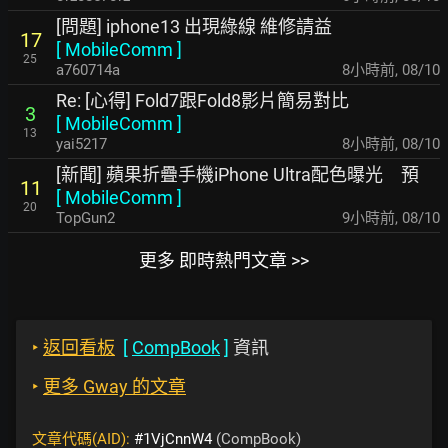
[問題] iphone13 出現綠線 維修請益
17
[
MobileComm
]
25
a760714a
8小時前
,
08/10
Re: [心得] Fold7跟Fold8影片簡易對比
3
[
MobileComm
]
13
yai5217
8小時前
,
08/10
[新聞] 蘋果折疊手機iPhone Ultra配色曝光 預
11
[
MobileComm
]
20
TopGun2
9小時前
,
08/10
更多 即時熱門文章 >>
‣
返回看板
[
CompBook
]
資訊
‣
更多 Gway 的文章
文章代碼(AID):
#1VjCnnW4
(CompBook)