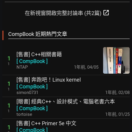
open_in_new
在新視窗開啟完整討論串 (共2篇)
CompBook 近期熱門文章
[售書] C++相關書籍
1
[
CompBook
]
1
NTAP
1年前
,
04/05
[售書] 奔跑吧！Linux kernel
1
[
CompBook
]
1
simon0731
1年前
,
02/08
[贈書] 經典C++、設計模式、電腦老書六本
1
[
CompBook
]
1
tortoise
1年前
,
01/25
[售書] C++ Primer 5e 中文
1
[
CompBook
]