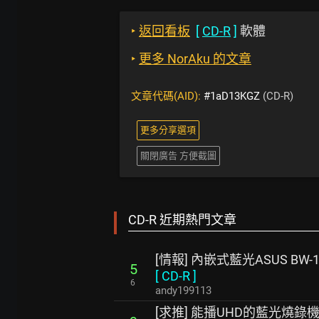
‣
返回看板
[
CD-R
]
軟體
‣
更多 NorAku 的文章
文章代碼(AID):
#1aD13KGZ
(CD-R)
更多分享選項
關閉廣告 方便截圖
CD-R 近期熱門文章
[情報] 內嵌式藍光ASUS BW
5
[
CD-R
]
6
andy199113
[求推] 能播UHD的藍光燒錄