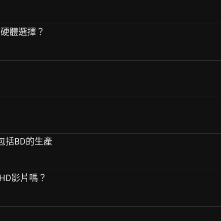
的軟硬體選擇？
止包括BD的生產
的UHD影片嗎？