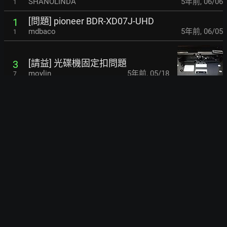
SHANOLINDA
5年前
,
06/06
1
[問題] pioneer BDR-XD07J-UHD
1
mdbaco
5年前
,
06/05
1
[請益] 光碟機固定扣問題
3
moylin
5年前
,
05/18
7
[請益] 淘寶錸德&中環藍光品質？
3
a577108
5年前
,
02/06
3
[問題] 藍光播放機的疑問
2
seiyuukou
5年前
,
01/24
2
[請益] 光碟燒錄機現在的用途還有哪些？
2
taipoo
5年前
,
01/16
16
[請益] 陳年空白That's CDR
7