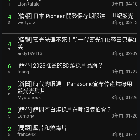
LionRafale
3年前
,
04/10
1
[情報] 日本 Pioneer 開發保存期限達一世紀藍光
4
wertyorz
3年前
,
03/13
5
[情報] 藍光光碟不死！新一代藍光1TB容量只要3
4
美
7
andy199113
3年前
,
02/09
[請益] 2023推薦的BD燒錄片品牌？
6
faang
3年前
,
01/27
9
[新聞] 時代的眼淚！Panasonic宣布停產燒錄用
2
藍光光碟片
6
Mysterioux
3年前
,
01/26
[請益] 請問空白燒錄片在哪個版拍賣？
2
Lemony
3年前
,
01/20
5
[問題] 壓片和燒錄片
2
france42
3年前
,
01/14
5