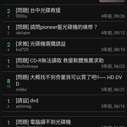
[問題] 台中光碟救援
2
llllllliu
4年前
,
09/26
7
[問題] 請問pioneer藍光碟機的維修？
1
idolater
4年前
,
09/12
2
[求推] 光碟機選購請益
2
kid725
5年前
,
08/10
4
[問題] CD-R無法讀取 救援軟體推薦求助
1
Stolichnaya
5年前
,
06/23
3
[問題] 大概找不到骨董貨可以買了吧!!~~ HD DV
8
D
10
miblo
5年前
,
06/21
[請益] dvd
1
antimag
5年前
,
06/16
2
[問題] 電腦讀不到光碟機
1