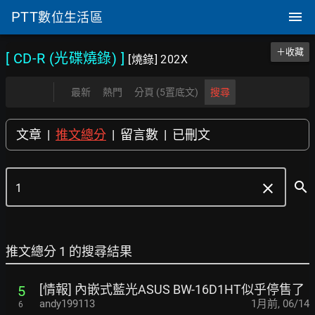
PTT
數位生活區
＋收藏
[ CD-R (光碟燒錄)
]
[燒錄] 202X
最新
熱門
分頁 (5置底文)
搜尋
文章
|
推文總分
|
留言數
|
已刪文
search
clear
推文總分 1 的搜尋結果
[情報] 內嵌式藍光ASUS BW-16D1HT似乎停售了
5
andy199113
1月前
,
06/14
6