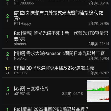
s117803866
2年前
,
05/16
6
[請益] 如果想單買外接式光碟機的連接線 何處
2
買?
4
PTTHappy
2年前
,
03/06
Re: [情報] 藍光光碟不死！新一代藍光1TB容量只
1
要3美
6
slodnet
2年前
,
11/14
[情報] 需求大減Panasonic關閉日本光碟片工廠
2
NorAku
2年前
,
10/04
9
[求推] BD播放選擇專用播放器or遊戲主機
10
EYECTV
3年前
,
07/07
24
[心得] 三菱櫻花片
5
a0193143
3年前
,
06/18
15
Re: [請益] 2023推薦的BD燒錄片品牌？
1