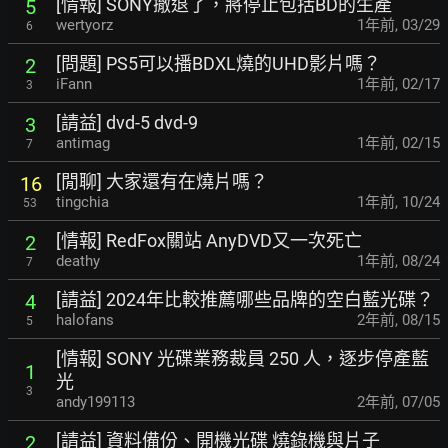
[情報] SONY撤退了，將停止包括BD的生產
5
wertyorz
1年前
,
03/29
6
[問題] PS5可以播BDXL燒的UHD影片嗎？
2
iFann
1年前
,
02/17
3
[請益] dvd-5 dvd-9
3
antimag
1年前
,
02/15
7
[閒聊] 大家還有在燒片嗎？
16
tingchia
1年前
,
10/24
53
[情報] RedFox關站 AnyDVD又一次死亡
2
deathy
1年前
,
08/24
7
[請益] 2024年比較推薦哪些品牌的空白藍光碟？
4
halofans
2年前
,
08/15
5
[情報] SONY 光碟業務裁員 250 人，逐步停產藍
1
光
3
andy199113
2年前
,
07/05
[請益] 資料備份、開機光碟 燒錄機與片子
2