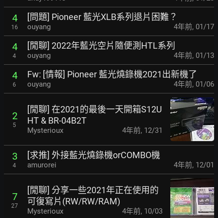
[問題] Pioneer 藍光XLB系列退片困難？
4
ouyang
4年前
,
01/17
16
[閒聊] 2022年藍光空片隨便測HTL系列
4
ouyang
4年前
,
01/13
4
Fw: [情報] Pioneer 藍光燒錄機2021出新機了
4
ouyang
4年前
,
01/06
6
[閒聊] 在2021的最後一天開箱S12U
2
HT & BR-04B2T
5
Mysterioux
4年前
,
12/31
[求推] 外接藍光燒錄機orCOMBO機
3
amurorei
4年前
,
12/01
4
[閒聊] 分享一些2021年正在使用的
7
可復寫片(RW/RW/RAM)
27
Mysterioux
4年前
,
10/03