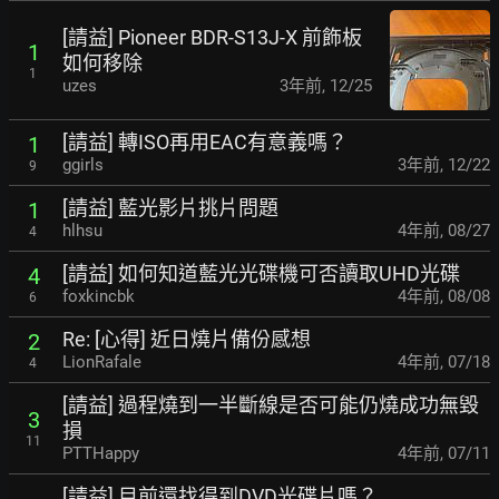
[請益] Pioneer BDR-S13J-X 前飾板
1
如何移除
1
uzes
3年前
,
12/25
[請益] 轉ISO再用EAC有意義嗎？
1
ggirls
3年前
,
12/22
9
[請益] 藍光影片挑片問題
1
hlhsu
4年前
,
08/27
4
[請益] 如何知道藍光光碟機可否讀取UHD光碟
4
foxkincbk
4年前
,
08/08
6
Re: [心得] 近日燒片備份感想
2
LionRafale
4年前
,
07/18
4
[請益] 過程燒到一半斷線是否可能仍燒成功無毀
3
損
11
PTTHappy
4年前
,
07/11
[請益] 目前還找得到DVD光碟片嗎？