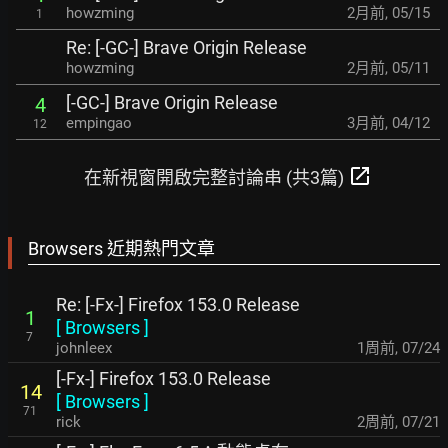
howzming
2月前
,
05/15
1
Re: [-GC-] Brave Origin Release
howzming
2月前
,
05/11
[-GC-] Brave Origin Release
4
empingao
3月前
,
04/12
12
open_in_new
在新視窗開啟完整討論串 (共3篇)
Browsers 近期熱門文章
Re: [-Fx-] Firefox 153.0 Release
1
[
Browsers
]
7
johnleex
1周前
,
07/24
[-Fx-] Firefox 153.0 Release
14
[
Browsers
]
71
rick
2周前
,
07/21