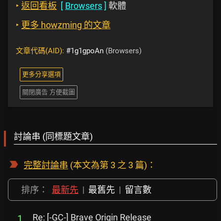
‣
返回看板
[
Browsers
]
軟體
‣
更多 howzming 的文章
文章代碼(AID):
#1g1gpoAn
(Browsers)
更多分享選項
關閉廣告 方便截圖
討論串 (同標題文章)
完整討論串
(本文為第 3 之 3 篇)：
排序：
最新先
|
最舊先
|
留言數
Re: [-GC-] Brave Origin Release
1