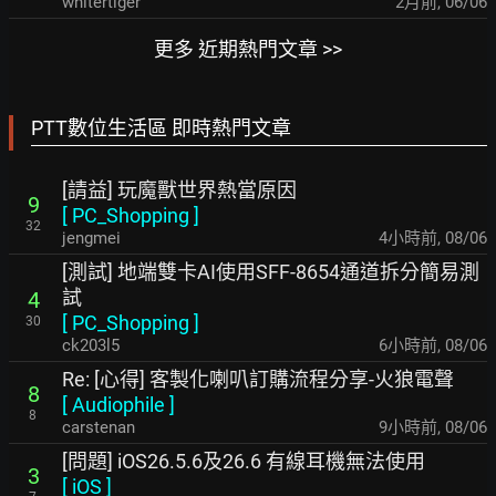
whitertiger
2月前
,
06/06
更多 近期熱門文章 >>
PTT數位生活區 即時熱門文章
[請益] 玩魔獸世界熱當原因
9
[
PC_Shopping
]
32
jengmei
4小時前
,
08/06
[測試] 地端雙卡AI使用SFF-8654通道拆分簡易測
試
4
[
PC_Shopping
]
30
ck203l5
6小時前
,
08/06
Re: [心得] 客製化喇叭訂購流程分享-火狼電聲
8
[
Audiophile
]
8
carstenan
9小時前
,
08/06
[問題] iOS26.5.6及26.6 有線耳機無法使用
3
[
iOS
]