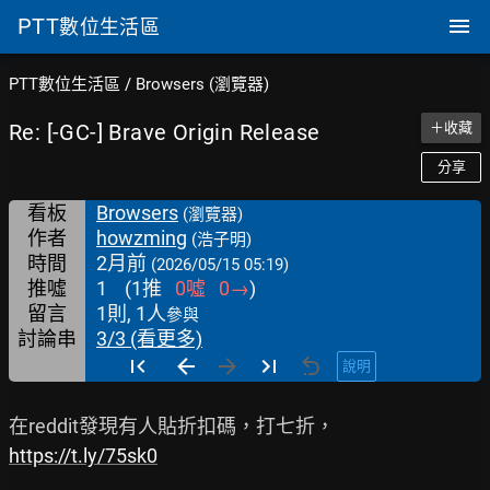
PTT
數位生活區
PTT數位生活區
/
Browsers (瀏覽器)
Re: [-GC-] Brave Origin Release
＋收藏
分享
看板
Browsers
(瀏覽器)
作者
howzming
(浩子明)
時間
2月前
(2026/05/15 05:19)
推噓
1
(
1
推
0
噓
0
→
)
留言
1則, 1人
參與
討論串
3/3 (看更多)
說明
https://t.ly/75sk0