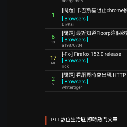
acergame5
[問題] 卡巴斯基阻止chrom
1
[
Browsers
]
1
DivKai
[問題] 最近知道Floorp這個
6
[
Browsers
]
13
a19870704
[-Fx-] Firefox 152.0 release
17
[
Browsers
]
60
rick
[問題] 看網頁時會出現 HTTP E
2
[
Browsers
]
5
whitertiger
PTT數位生活區 即時熱門文章