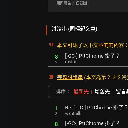
關閉廣告 方便截圖
討論串 (同標題文章)
本文引述了以下文章的的內容
[-GC-] PttChrome 掛了？
8
mstar
9
完整討論串
(本文為第 2 之 2 篇
排序：
最新先
|
最舊先
|
留言
Re: [-GC-] PttChrome 掛了
1
wanttalk
2
[-GC-] PttChrome 掛了？
8