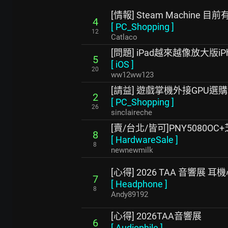
[情報] Steam Machine 
4
[
PC_Shopping
]
12
Catlaco
[問題] iPad越來越像放大版iPh
5
[
iOS
]
20
ww12ww123
[請益] 遊戲掌機外接GPU選購
2
[
PC_Shopping
]
26
sinclaireche
[賣/台北/皆可]PNY5080OC
8
[
HardwareSale
]
8
newnewmilk
[心得] 2026 TAA 音響展 
7
[
Headphone
]
8
Andy89192
[心得] 2026TAA音響展
6
[
Audiophile
]