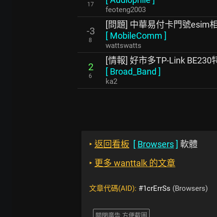
17
feoteng2003
[問題] 中華易付卡門號esi
-3
[
MobileComm
]
8
wattswatts
[情報] 好市多TP-Link BE23
2
[
Broad_Band
]
6
ka2
‣
返回看板
[
Browsers
]
軟體
‣
更多 wanttalk 的文章
文章代碼(AID):
#1crErrSs
(Browsers)
關閉廣告 方便截圖