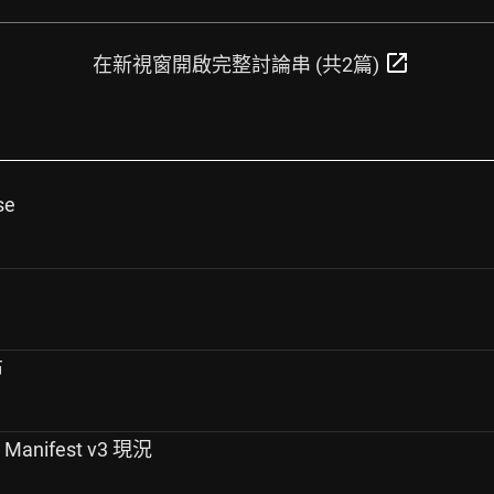
open_in_new
在新視窗開啟完整討論串 (共2篇)
se
布
on Manifest v3 現況