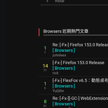
mstar
9
Browsers 近期熱門文章
Re: [-Fx-] Firefox 153.0 Relea
1
[
Browsers
]
7
johnleex
[-Fx-] Firefox 153.0 Release
14
[
Browsers
]
71
rick
[-Fx-] FlexFox v6.5：動態桌
1
[
Browsers
]
5
YuQilin
Re: [-Fx-][-GC-] WebExtensi
8
[
Browsers
]
31