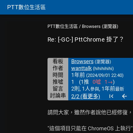
PTT
數位生活區
PTT數位生活區
/
Browsers (瀏覽器)
Re: [-GC-] PttChrome 掛了？
看板
Browsers
(瀏覽器)
作者
wanttalk
(hihihihihi)
時間
1年前
(2024/09/01 22:40)
推噓
1
(
1
推
0
噓
1
→
)
留言
2則, 1人
, 1年前
參與
最新
討論串
2/2 (看更多)
請問大家，雖然作者說他已經修復，
"這個項目只能在 ChromeOS 上執行"
