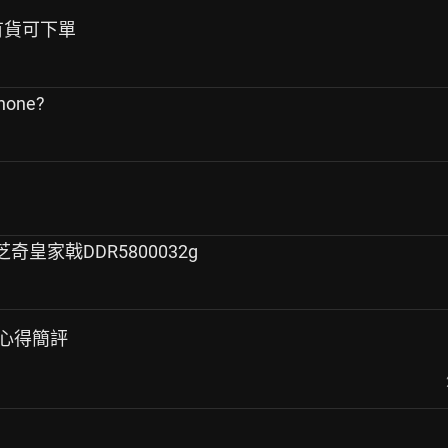
目前有貨可下單
one?
+芝奇皇家戟DDR5800032g
耳機心得簡評