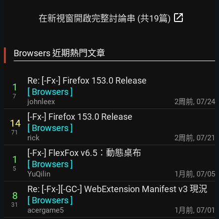
open_in_new
在新視窗開啟完整討論串 (共19篇)
Browsers 近期熱門文章
Re: [-Fx-] Firefox 153.0 Release
1
[
Browsers
]
7
johnleex
2周前
,
07/24
[-Fx-] Firefox 153.0 Release
14
[
Browsers
]
71
rick
2周前
,
07/21
[-Fx-] FlexFox v6.5：動態桌布
1
[
Browsers
]
5
YuQilin
1月前
,
07/05
Re: [-Fx-][-GC-] WebExtension Manifest v3 現況
8
[
Browsers
]
31
acergame5
1月前
,
07/01