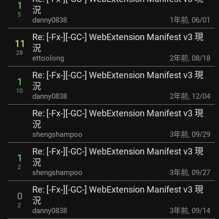
1
況
5
danny0838
1年前
,
06/01
Re: [-Fx-][-GC-] WebExtension Manifest v3 現
11
況
28
ettoolong
2年前
,
08/18
Re: [-Fx-][-GC-] WebExtension Manifest v3 現
1
況
10
danny0838
2年前
,
12/04
Re: [-Fx-][-GC-] WebExtension Manifest v3 現
況
shengshampoo
3年前
,
09/29
Re: [-Fx-][-GC-] WebExtension Manifest v3 現
1
況
2
shengshampoo
3年前
,
09/27
Re: [-Fx-][-GC-] WebExtension Manifest v3 現
0
況
2
danny0838
3年前
,
09/14