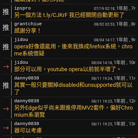
1年前
, 7
ipspro
07/19 02:18,
F
推
另一個方法 t.ly/CJKrF 我已經關閉自動更新了
1年前
, 8
grantchiue
08/02 02:53,
F
推
感謝分享！
1年前
, 9
jidou
08/04 14:17,
F
推
opera好像還能用，後來我換成firefox系統，chro
me系統懷疑
1年前
, 10
jidou
08/04 14:18,
F
→
部分可以用，youtube opera以前就半壞了。
1年前
, 11
danny0838
08/11 19:24,
F
推
其實一般只要關掉disabled和unsupported就可以
了
1年前
, 12
danny0838
08/11 19:25,
F
→
另外Edge似乎尚未跟進停用MV2套件，偏好Chro
mium系瀏覽
1年前
, 13
danny0838
08/11 19:25,
F
→
器可以考慮