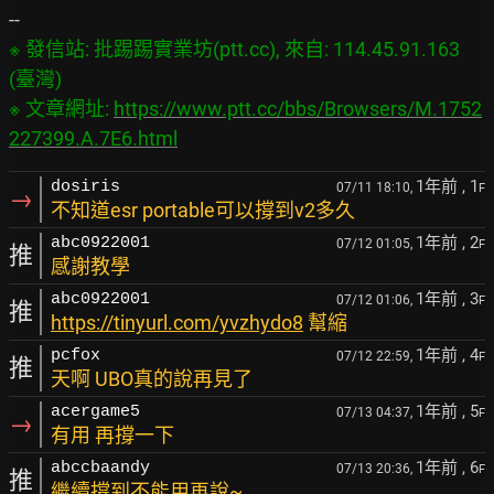
※ 發信站: 批踢踢實業坊(ptt.cc), 來自: 114.45.91.163 
(臺灣)

※ 文章網址: 
https://www.ptt.cc/bbs/Browsers/M.1752
227399.A.7E6.html
1年前
, 1
dosiris
07/11 18:10,
F
→
不知道esr portable可以撐到v2多久
1年前
, 2
abc0922001
07/12 01:05,
F
推
感謝教學
1年前
, 3
abc0922001
07/12 01:06,
F
推
https://tinyurl.com/yvzhydo8
幫縮
1年前
, 4
pcfox
07/12 22:59,
F
推
天啊 UBO真的說再見了
1年前
, 5
acergame5
07/13 04:37,
F
→
有用 再撐一下
1年前
, 6
abccbaandy
07/13 20:36,
F
推
繼續撐到不能用再說~