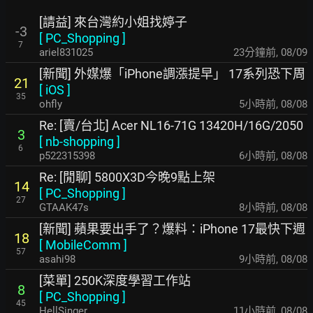
[請益] 來台灣約小姐找婷子
-3
[
PC_Shopping
]
7
ariel831025
23分鐘前
,
08/09
[新聞] 外媒爆「iPhone調漲提早」 17系列恐下周
21
[
iOS
]
35
ohfly
5小時前
,
08/08
Re: [賣/台北] Acer NL16-71G 13420H/16G/2050
3
[
nb-shopping
]
6
p522315398
6小時前
,
08/08
Re: [閒聊] 5800X3D今晚9點上架
14
[
PC_Shopping
]
27
GTAAK47s
8小時前
,
08/08
[新聞] 蘋果要出手了？爆料：iPhone 17最快下週
18
[
MobileComm
]
57
asahi98
9小時前
,
08/08
[菜單] 250K深度學習工作站
8
[
PC_Shopping
]
45
HellSinger
11小時前
,
08/08