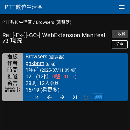
PTT
數位生活區
PTT數位生活區
/
Browsers (瀏覽器)
Re: [-Fx-][-GC-] WebExtension Manifest
＋收藏
v3 現況
分享
看板
Browsers
(瀏覽器)
作者
ghkbnm
(ghg)
時間
1年前
(2025/07/11 09:49)
推噓
12
(
12
推
0
噓
16
→
)
留言
28則, 12人
參與
討論串
16/19 (看更多)
說明