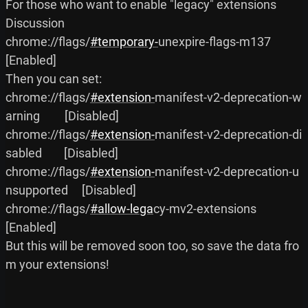
For those who want to enable "legacy" extensions

Discussion

chrome://flags/
#temporary-
unexpire-flags-m137                     
[Enabled]

Then you can set:

chrome://flags/
#extension-
manifest-v2-deprecation-w
arning         [Disabled]

chrome://flags/
#extension-
manifest-v2-deprecation-di
sabled        [Disabled]

chrome://flags/
#extension-
manifest-v2-deprecation-u
nsupported     [Disabled]

chrome://flags/
#allow-lega
cy-mv2-extensions                       
[Enabled]

But this will be removed soon too, so save the data fro
m your extensions!
