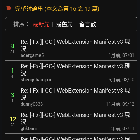
完整討論串
(本文為第 16 之 19 篇)：
排序：
最新先
|
最舊先
|
留言數
Re: [-Fx-][-GC-] WebExtension Manifest v3 現
8
況
31
acergame5
1月前
,
07/01
Re: [-Fx-][-GC-] WebExtension Manifest v3 現
1
況
4
shengshampoo
5月前
,
03/10
Re: [-Fx-][-GC-] WebExtension Manifest v3 現
3
況
4
danny0838
11月前
,
09/12
Re: [-Fx-][-GC-] WebExtension Manifest v3 現
12
況
28
ghkbnm
1年前
,
07/11
Re: [-Fx-][-GC-] WebExtension Manifest v3 現