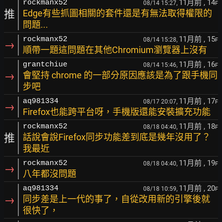
11月前
, 14
rockmanx52
08/14 15:27,
F
推
Edge有些抓圖相關的套件還是有無法取得權限的
問題...
11月前
, 15
rockmanx52
08/14 15:28,
F
→
順帶一題這問題在其他Chromium瀏覽器上沒有
11月前
, 16
grantchiue
08/14 15:46,
F
→
會堅持 chrome 的一部分原因應該是為了跟手機同
步吧
11月前
, 17
aq981334
08/17 20:07,
F
→
Firefox也能跨平台呀，手機版還能安裝擴充功能
11月前
, 18
rockmanx52
08/18 04:40,
F
推
話說會說Firefox同步功能差到底是幾年沒用了？
我最近
11月前
, 19
rockmanx52
08/18 04:40,
F
→
八年都沒問題
11月前
, 20
aq981334
08/18 10:59,
F
→
同步差是上一代的事了，自從改用新的引擎後就
很快了，