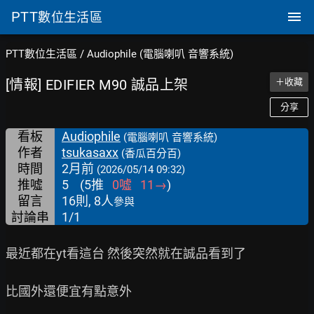
PTT
數位生活區
PTT數位生活區
/
Audiophile (電腦喇叭 音響系統)
[情報] EDIFIER M90 誠品上架
＋收藏
分享
看板
Audiophile
(電腦喇叭 音響系統)
作者
tsukasaxx
(香瓜百分百)
時間
2月前
(2026/05/14 09:32)
推噓
5
(
5
推
0
噓
11
→
)
留言
16則, 8人
參與
討論串
1/1
最近都在yt看這台 然後突然就在誠品看到了

比國外還便宜有點意外
