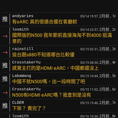
2月前
, 1
andyaries
05/14 19:57,
F
推
有eARC 真的很適合擺在客廳欸
2月前
, 2
losmith
05/14 23:57,
F
→
國際版的N500 我年節前直接海淘不到4000 挺滿
意的
2月前
, 3
rainstill
05/15 02:31,
F
→
這台跟s880不知道哪台比較優
2月前
, 4
CrosstakerYu
05/15 08:30,
F
推
感覺主打的是HDMI eARC，中國都還沒上
2月前
, 5
LabaWang
05/15 10:49,
F
推
中國不就N500嗎，出一段時間了吧
2月前
, 6
CrosstakerYu
05/15 11:02,
F
→
N500有HDMI eARC嗎？我查到是沒有
2月前
, 7
CLDER
05/15 15:46,
F
推
下架？ 賣完了？
2月前
, 8
losmith
05/16 10:30,
F