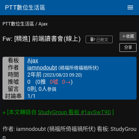
PTT
數位生活區
PTT數位生活區
/
Ajax
＋收藏
Fw: [精進] 前端讀書會(線上)
已刪文
分享
看板
Ajax
作者
iamnodoubt
(禍福所倚福禍所伏)
時間
2年前
(2023/08/23 09:20)
推噓
0
(
0
推
0
噓
0
→
)
留言
0則, 0人
參與
討論串
1/1
※ [本文轉錄自 
StudyGroup 看板 #1avSwT9D
作者: iamnodoubt (禍福所倚福禍所伏) 看板: StudyGrou
p
