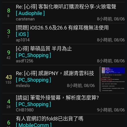
Re: [心得] 客製化喇叭訂購流程分享-火狼電聲
8
[
Audiophile
]
8
carstenan
8小時前
,
08/06
[問題] iOS26.5.6及26.6 有線耳機無法使用
3
[
iOS
]
7
ap1014
8小時前
,
08/06
[心得] 華碩品質 半月為止
9
[
PC_Shopping
]
42
asdf1256
8小時前
,
08/06
Re: [心得] 感謝PNY，感謝青雲科技
43
[
PC_Shopping
]
155
mileslo
8小時前
,
08/06
[請益] 筆電外接螢幕，解析度怎麼算?
4
[
PC_Shopping
]
28
CHB1980
9小時前
,
08/06
有人官網訂的fold8已出貨了嗎
6
[
MobileComm
]