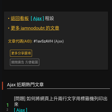
‣
返回看板
[
Ajax
]
程設
‣
更多 iamnodoubt 的文章
文章代碼(AID):
#1avSzAVH
(Ajax)
更多分享選項
關閉廣告 方便截圖
Ajax 近期熱門文章
[問題] 如何將網頁上升兩行文字用標籤機列印出
來
1
[
Ajax
]
2