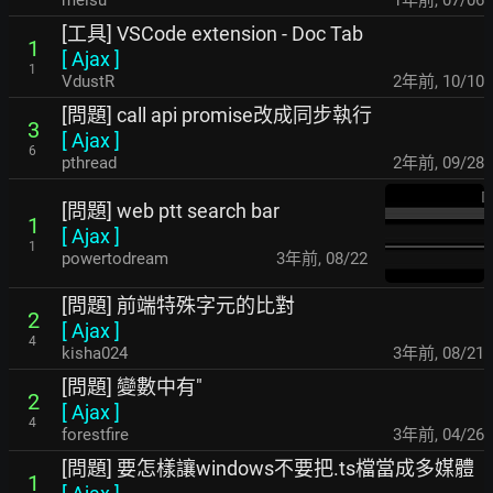
meisu
1年前
,
07/06
[工具] VSCode extension - Doc Tab
1
[
Ajax
]
1
VdustR
2年前
,
10/10
[問題] call api promise改成同步執行
3
[
Ajax
]
6
pthread
2年前
,
09/28
[問題] web ptt search bar
1
[
Ajax
]
1
powertodream
3年前
,
08/22
[問題] 前端特殊字元的比對
2
[
Ajax
]
4
kisha024
3年前
,
08/21
[問題] 變數中有"
2
[
Ajax
]
4
forestfire
3年前
,
04/26
[問題] 要怎樣讓windows不要把.ts檔當成多媒體
1