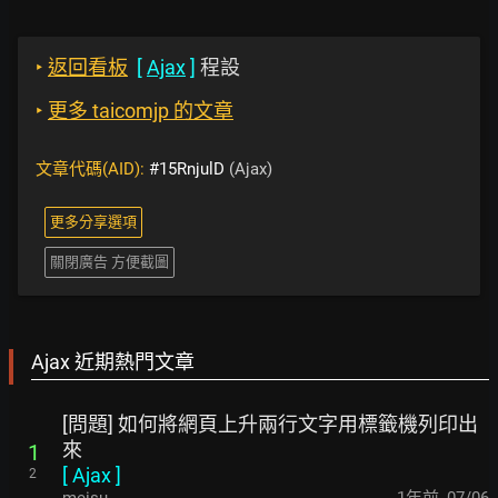
‣
返回看板
[
Ajax
]
程設
‣
更多 taicomjp 的文章
文章代碼(AID):
#15RnjulD
(Ajax)
更多分享選項
關閉廣告 方便截圖
Ajax 近期熱門文章
[問題] 如何將網頁上升兩行文字用標籤機列印出
來
1
[
Ajax
]
2