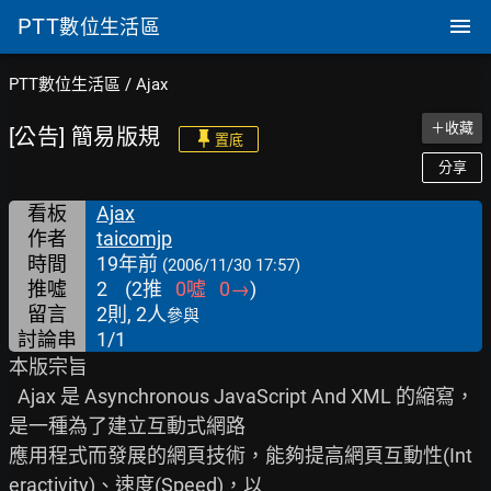
PTT
數位生活區
PTT數位生活區
/
Ajax
＋收藏
[公告] 簡易版規
置底
分享
看板
Ajax
作者
taicomjp
時間
19年前
(2006/11/30 17:57)
推噓
2
(
2
推
0
噓
0
→
)
留言
2則, 2人
參與
討論串
1/1
本版宗旨

  Ajax 是 Asynchronous JavaScript And XML 的縮寫，
是一種為了建立互動式網路

應用程式而發展的網頁技術，能夠提高網頁互動性(Int
eractivity)、速度(Speed)，以
