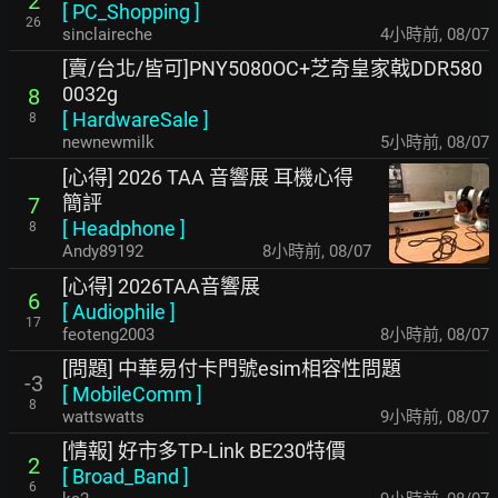
2
[
PC_Shopping
]
26
sinclaireche
4小時前
,
08/07
[賣/台北/皆可]PNY5080OC+芝奇皇家戟DDR580
0032g
8
[
HardwareSale
]
8
newnewmilk
5小時前
,
08/07
[心得] 2026 TAA 音響展 耳機心得
簡評
7
[
Headphone
]
8
Andy89192
8小時前
,
08/07
[心得] 2026TAA音響展
6
[
Audiophile
]
17
feoteng2003
8小時前
,
08/07
[問題] 中華易付卡門號esim相容性問題
-3
[
MobileComm
]
8
wattswatts
9小時前
,
08/07
[情報] 好市多TP-Link BE230特價
2
[
Broad_Band
]
6