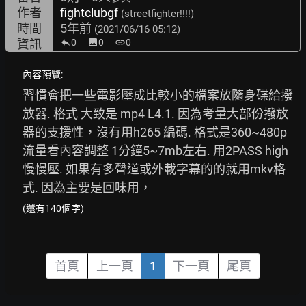
作者
fightclubgf
(streetfighter!!!!)
時間
5年前
(2021/06/16 05:12)
資訊
0
image
0
link
0
內容預覽:
習慣會把一些電影壓成比較小的檔案放隨身碟給撥
放器. 格式 大致是 mp4 L4.1. 因為考量大部份撥放
器的支援性，沒有用h265 編碼. 格式是360~480p 
流量看內容調整 1分鐘5~7mb左右. 用2PASS high 
慢慢壓. 如果有多聲道或外載字幕的的就用mkv格
式. 因為主要是回味用，
(還有140個字)
首頁
上一頁
1
下一頁
尾頁