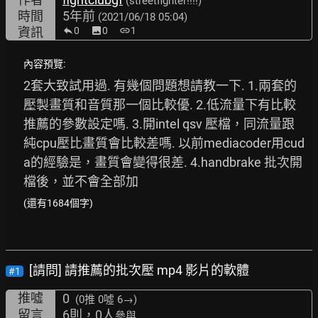
(streetfighter!!!!)
時間
5年前
(2021/06/18 05:04)
資訊
0
image
0
link
1
內容預覽:
2套大致試用過. 有幾個問題想請教一下. 1.兩套的
壓製畫質和音質那一個比較優. 2.低流量下有比較
推薦的參數設定嗎. 3.開intel qsv 壓檔，同流量跟
純cpu壓比畫質會比較差嗎. 以前mediacoder用cud
a的經驗是，畫質會變得很差. 4.handbrake 批次開
檔後，並不會全部加
(還有1684個字)
[請問] 請推薦的批次壓 mp4 影片的軟體
#1
推噓
0
(0推
0噓 6→
)
留言
6則，0人
參與