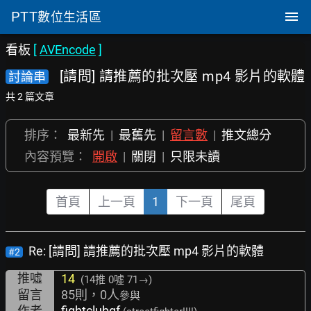
PTT
數位生活區
看板
[
AVEncode
]
[請問] 請推薦的批次壓 mp4 影片的軟體
討論串
共 2 篇文章
排序：
最新先
|
最舊先
|
留言數
|
推文總分
內容預覽：
開啟
|
關閉
|
只限未讀
首頁
上一頁
1
下一頁
尾頁
Re: [請問] 請推薦的批次壓 mp4 影片的軟體
#2
推噓
14
(14推
0噓 71→
)
留言
85則，0人
參與
作者
fightclubgf