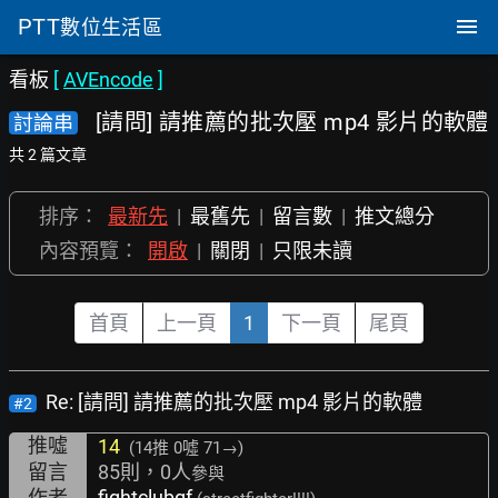
PTT
數位生活區
看板
[
AVEncode
]
[請問] 請推薦的批次壓 mp4 影片的軟體
討論串
共 2 篇文章
排序：
最新先
|
最舊先
|
留言數
|
推文總分
內容預覽：
開啟
|
關閉
|
只限未讀
首頁
上一頁
1
下一頁
尾頁
Re: [請問] 請推薦的批次壓 mp4 影片的軟體
#2
推噓
14
(14推
0噓 71→
)
留言
85則，0人
參與
作者
fightclubgf