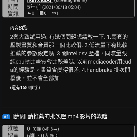
(streetfighter!!!!)
時間
5年前
(2021/06/18 05:04)
資訊
0
image
0
link
1
內容預覽:
2套大致試用過. 有幾個問題想請教一下. 1.兩套的
壓製畫質和音質那一個比較優. 2.低流量下有比較
推薦的參數設定嗎. 3.開intel qsv 壓檔，同流量跟
純cpu壓比畫質會比較差嗎. 以前mediacoder用cud
a的經驗是，畫質會變得很差. 4.handbrake 批次開
檔後，並不會全部加
(還有1684個字)
[請問] 請推薦的批次壓 mp4 影片的軟體
#1
推噓
0
(0推
0噓 6→
)
留言
6則，0人
參與