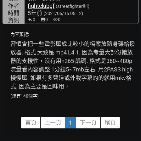
作者
fightclubgf
(streetfighter!!!!)
時間
5年前
(2021/06/16 05:12)
資訊
0
image
0
link
0
內容預覽:
習慣會把一些電影壓成比較小的檔案放隨身碟給撥
放器. 格式 大致是 mp4 L4.1. 因為考量大部份撥放
器的支援性，沒有用h265 編碼. 格式是360~480p 
流量看內容調整 1分鐘5~7mb左右. 用2PASS high 
慢慢壓. 如果有多聲道或外載字幕的的就用mkv格
式. 因為主要是回味用，
(還有140個字)
首頁
上一頁
1
下一頁
尾頁